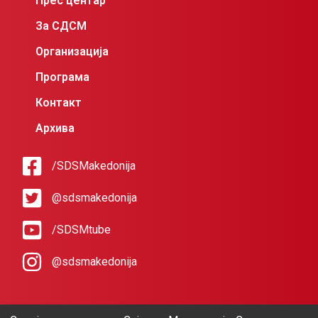
Прес центар
За СДСМ
Организација
Програма
Контакт
Архива
/SDSMakedonija
@sdsmakedonija
/SDSMtube
@sdsmakedonija