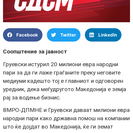
Facebook
Twitter
LinkedIn
Соопштение за јавност
Груевски истурил 20 милиони евра народни
пари за да ги лаже граѓаните преку неговите
медиуми кадешто тој е главниот и одговорен
уредник, дека меѓудругото Македонија е земја
рај за водење бизнис.
ВМРО-ДПМНЕ и Груевски даваат милиони евра
народни пари како државна помош на компании
што ќе дојдат во Македонија, ќе ги земат