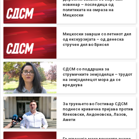
новинар – последица од
политиката на омраза на
Мицкоски
Мицкоски заврши со летниот дел
од екскурзијата – од денеска
стручен дел во Брисел
СДСМ со поддршка за
струмичките земјоделци – трудот
на земјоделецот мора да се
вреднува
За труењето во Гостивар СДСМ
поднесе кривична пријава против
Клековски, Андоновска, Лазов,
Амети
Го згрешија македонското знаме