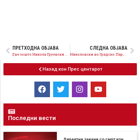
ПРЕТХОДНА ОБЈАВА
СЛЕДНА ОБЈАВА
Еве зошто Никола Груевски не прифаќа европски закон за медиумите
Николовски во Градско: Пари за земјоделците наместо за пропаганда
Назад кон Прес центарот
Последни вести
Директни закани со смрт кон