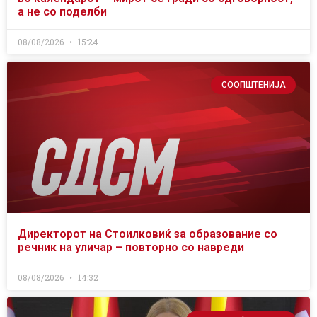
а не со поделби
08/08/2026
15:24
СООПШТЕНИЈА
Директорот на Стоилковиќ за образование со
речник на уличар – повторно со навреди
08/08/2026
14:32