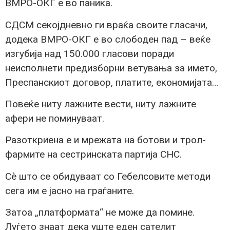
ВМРО-ОКГ е во паника.
СДСМ секојдневно ги враќа своите гласачи,
додека ВМРО-ОКГ е во слободен пад – веќе
изгубија над 150.000 гласови поради
неисполнети предизборни ветувања за името,
Преспанскиот договор, платите, економијата…
Повеќе ниту лажните вести, ниту лажните
афери не поминуваат.
Разоткриена е и мрежата на ботови и трол-
фармите на сестринската партија СНС.
Сè што се обидуваат со Гебелсовите методи
сега им е јасно на граѓаните.
Затоа „платформата“ не може да помине.
Луѓето знаат дека уште еден сателит