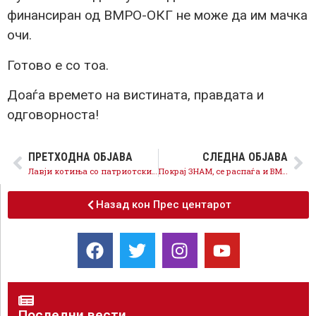
финансиран од ВМРО-ОКГ не може да им мачка
очи.
Готово е со тоа.
Доаѓа времето на вистината, правдата и
одговорноста!
ПРЕТХОДНА ОБЈАВА
СЛЕДНА ОБЈАВА
Лавји котиња со патриотски бугарски пасоши
Покрај ЗНАМ, се распаѓа и ВМРО-ОКГ – уште еден функционер бега од кривична одговорност
Назад кон Прес центарот
Последни вести