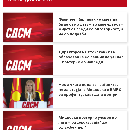
Филипче: Карпалак не смее да
биде само датум во календарот –
мирот се гради со одговорност, а
не со поделби
Директорот на Стоилковиќ за
образование со речник на уличар
– повторно со навреди
Нема чиста вода за граѓаните,
нема струја, а Мицкоски и ВМРО
за профит туркаат дата центри
Мицкоски повторно уловен во
лаги – од „екскурзија“ до
„службен дел“