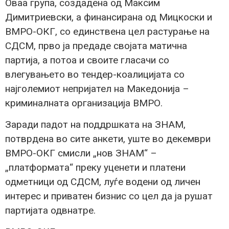
Оваа група, создадена од Максим
Димитриевски, а финансирана од Мицкоски и
ВМРО-ОКГ, со единствена цел растурање на
СДСМ, прво ја предаде својата матична
партија, а потоа и своите гласачи со
влегувањето во тендер-коалицијата со
најголемиот непријател на Македонија –
криминалната организација ВМРО.
Заради падот на поддршката на ЗНАМ,
потврдена во сите анкети, уште во декември
ВМРО-ОКГ смисли „нов ЗНАМ“ –
„платформата“ преку уценети и платени
одметници од СДСМ, луѓе водени од личен
интерес и приватен бизнис со цел да ја рушат
партијата одвнатре.