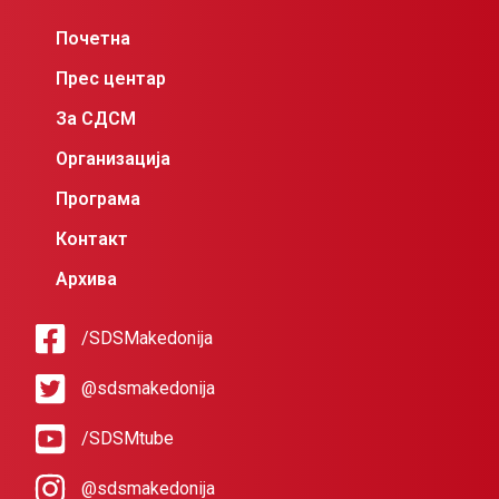
Почетна
Прес центар
За СДСМ
Организација
Програма
Контакт
Архива
/SDSMakedonija
@sdsmakedonija
/SDSMtube
@sdsmakedonija