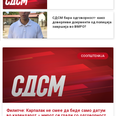
СДСМ бара одговорност- како
доверливи документи од полиција
завршија во ВМРО?
СООПШТЕНИЈА
Филипче: Карпалак не смее да биде само датум
во календарот – мирот се гради со одговорност,