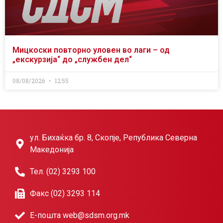
Мицкоски повторно уловен во лаги – од
„екскурзија“ до „службен дел“
08/08/2026
12:55
ул. Бихаќка бр. 8, Скопје, Република Северна
Македонија
Тел. (02) 3293 100
Факс (02) 3293 114
Е-пошта web@sdsm.org.mk