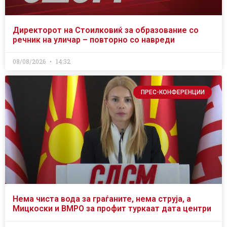
Директорот на Стоилковиќ за образование со
речник на уличар – повторно со навреди
08/08/2026
14:32
ПРЕС-КОНФЕРЕНЦИИ
Нема чиста вода за граѓаните, нема струја, а
Мицкоски и ВМРО за профит туркаат дата центри