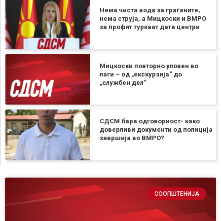
Нема чиста вода за граѓаните,
нема струја, а Мицкоски и ВМРО
за профит туркаат дата центри
Мицкоски повторно уловен во
лаги – од „екскурзија“ до
„службен дел“
СДСМ бара одговорност- како
доверливи документи од полиција
завршија во ВМРО?
СООПШТЕНИЈА