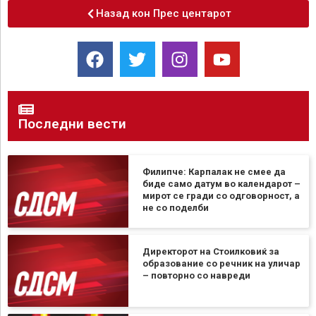
Назад кон Прес центарот
Последни вести
Филипче: Карпалак не смее да
биде само датум во календарот –
мирот се гради со одговорност, а
не со поделби
Директорот на Стоилковиќ за
образование со речник на уличар
– повторно со навреди