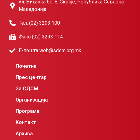
ул. Бихаќка бр. 8, Скопје, Република Северна
Македонија
Тел. (02) 3293 100
Факс (02) 3293 114
Е-пошта web@sdsm.org.mk
Почетна
Прес центар
За СДСМ
Организација
Програма
Контакт
Архива