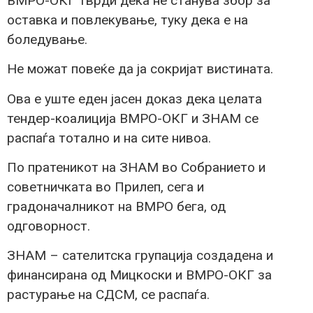
ВМРО-ОКГ тврди дека не станува збор за
оставка и повлекување, туку дека е на
боледување.
Не можат повеќе да ја сокријат вистината.
Ова е уште еден јасен доказ дека целата
тендер-коалиција ВМРО-ОКГ и ЗНАМ се
распаѓа тотално и на сите нивоа.
По пратеникот на ЗНАМ во Собранието и
советничката во Прилеп, сега и
градоначалникот на ВМРО бега, од
одговорност.
ЗНАМ – сателитска групација создадена и
финансирана од Мицкоски и ВМРО-ОКГ за
растурање на СДСМ, се распаѓа.