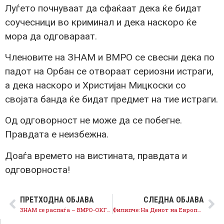
Луѓето почнуваат да сфаќаат дека ќе бидат
соучесници во криминал и дека наскоро ќе
мора да одговараат.
Членовите на ЗНАМ и ВМРО се свесни дека по
падот на Орбан се отвораат сериозни истраги,
а дека наскоро и Христијан Мицкоски со
својата банда ќе бидат предмет на тие истраги.
Од одговорност не може да се побегне.
Правдата е неизбежна.
Доаѓа времето на вистината, правдата и
одговорноста!
ПРЕТХОДНА ОБЈАВА
СЛЕДНА ОБЈАВА
ЗНАМ се распаѓа – ВМРО-ОКГ очајнички ја активира својата платформа за внатрешно рушење на СДСМ
Филипче: На Денот на Европа, Мицкоски е персона нон грата