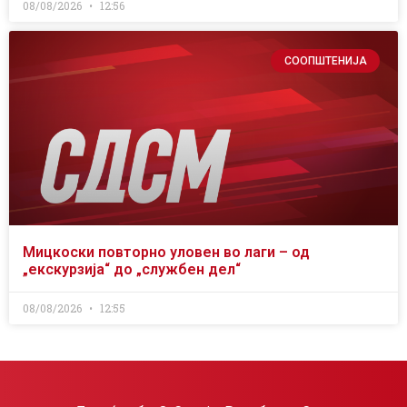
08/08/2026
12:56
СООПШТЕНИЈА
Мицкоски повторно уловен во лаги – од
„екскурзија“ до „службен дел“
08/08/2026
12:55