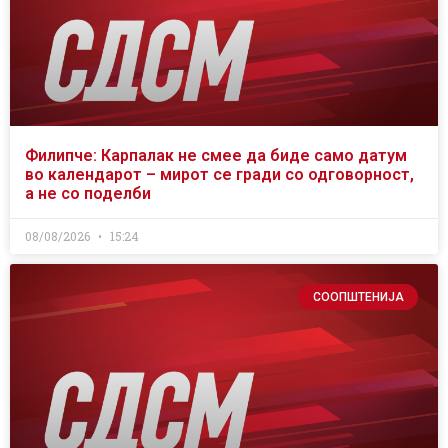
Филипче: Карпалак не смее да биде само датум
во календарот – мирот се гради со одговорност,
а не со поделби
08/08/2026
15:24
СООПШТЕНИЈА