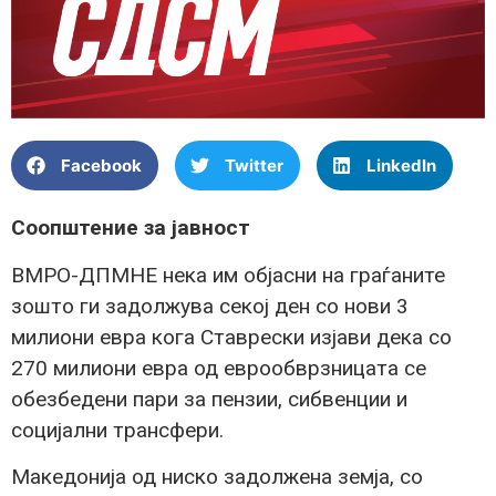
Facebook
Twitter
LinkedIn
Соопштение за јавност
ВМРО-ДПМНЕ нека им објасни на граѓаните
зошто ги задолжува секој ден со нови 3
милиони евра кога Ставрески изјави дека со
270 милиони евра од еврообврзницата се
обезбедени пари за пензии, сибвенции и
социјални трансфери.
Македонија од ниско задолжена земја, со