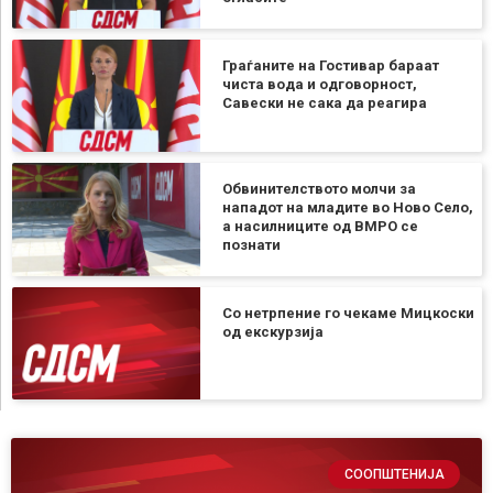
Граѓаните на Гостивар бараат
чиста вода и одговорност,
Савески не сака да реагира
Обвинителството молчи за
нападот на младите во Ново Село,
а насилниците од ВМРО се
познати
Со нетрпение го чекаме Мицкоски
од екскурзија
СООПШТЕНИЈА