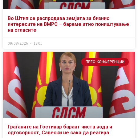
Во Штип се распродава земјата за бизнис
интересите на ВМРО – бараме итно поништување
на огласите
09/08/2026
13:01
ПРЕС-КОНФЕРЕНЦИИ
Граѓаните на Гостивар бараат чиста вода и
одговорност, Савески не сака да реагира