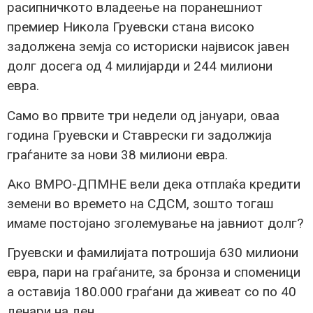
расипничкото владеење на поранешниот
премиер Никола Груевски стана високо
задолжена земја со историски највисок јавен
долг досега од 4 милијарди и 244 милиони
евра.
Само во првите три недели од јануари, оваа
година Груевски и Ставрески ги задолжија
граѓаните за нови 38 милиони евра.
Ако ВМРО-ДПМНЕ вели дека отплаќа кредити
земени во времето на СДСМ, зошто тогаш
имаме постојано зголемување на јавниот долг?
Груевски и фамилијата потрошија 630 милиони
евра, пари на граѓаните, за бронза и споменици
а оставија 180.000 граѓани да живеат со по 40
денари на ден.