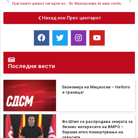
Граѓаните дишат загаден воздих, a ВМРО-ДПМНЕ продолжува да го игнорира овој проблем
Во Македонија ќе има слободни, фер и демократски избори, но не на 24-ти април
Назад кон Прес центарот
Последни вести
Економија на Мицкоски – Небото
е граница!
Во Штип се распродава земјата за
бизнис интересите на ВМРО –
бараме итно поништување на
огласите