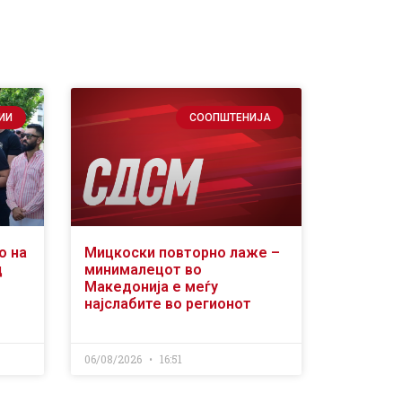
ИИ
СООПШТЕНИЈА
о на
Мицкоски повторно лаже –
д
минималецот во
Македонија е меѓу
најслабите во регионот
06/08/2026
16:51