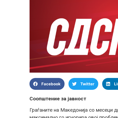
Facebook
Twitter
L
Соопштение за јавност
Граѓаните на Македонија со месеци
максимално го игнорира овој пробле