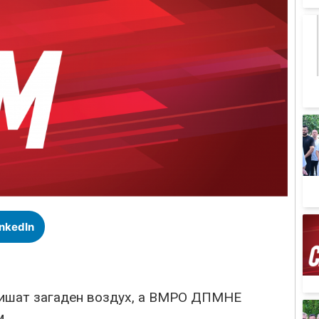
inkedIn
 дишат загаден воздух, а ВМРО ДПМНЕ
м.