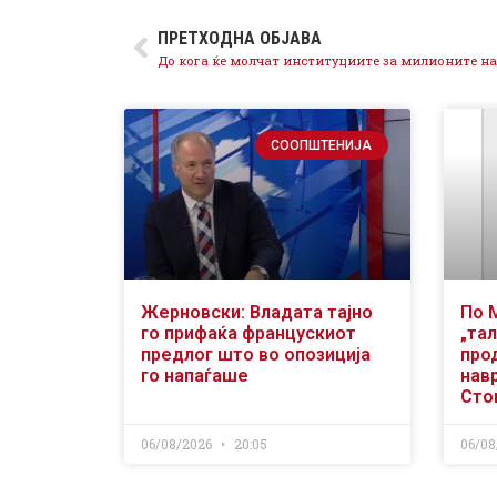
ПРЕТХОДНА ОБЈАВА
СООПШТЕНИЈА
Жерновски: Владата тајно
По 
го прифаќа францускиот
„тал
предлог што во опозиција
про
го напаѓаше
нав
Сто
06/08/2026
20:05
06/08