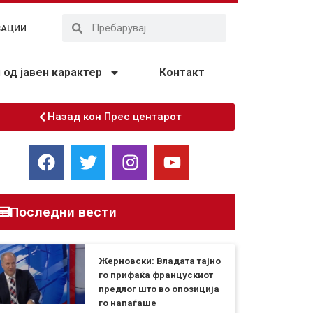
ЗАЦИИ
од јавен карактер
Контакт
Назад кон Прес центарот
Последни вести
Жерновски: Владата тајно
го прифаќа францускиот
предлог што во опозиција
го напаѓаше