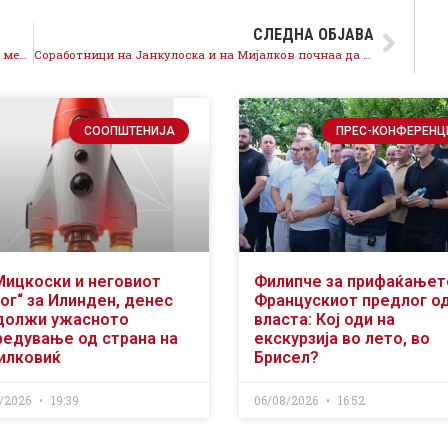
СЛЕДНА ОБЈАВА
До кога ќе молчат институциите за милионите на медиумите на Груевски?
Соработници на Јанкулоска и на Мијалков почнаа да ни реферираат за криминалот во МВР
СООПШТЕНИЈА
ПРЕС-КОНФЕРЕНЦ
Мицкоски и неговиот
Филипче за прифаќањет
ог“ за Илинден, денес
Францускиот предлог о
должи ужасното
власта: Кој оди на
редување од страна на
екскурзија во лето, во
илковиќ
Брисел?
/2026
19:39
06/08/2026
16:52