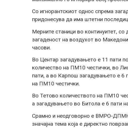
Со игнорантскиот однос спрема заг
придонесува да има штетни последици
Мерните станици во континуитет, со 
загаденост на воздухот во Македониј
часови.
Во Центар загадувањето е 11 пати 
количество на ПМ10 честички, во Лис
пати, а во Карпош загадувањето е 6
на ПМ10 честички.
Во Тетово количеството на ПМ10 чес
а загадувањето во Битола е 6 пати 
Срамно и неодговорно е ВМРО-ДПМНЕ
значајна тема која е директно поврза