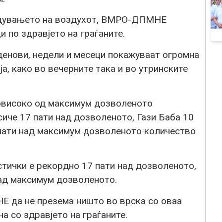
адувањето на воздухот, ВМРО-ДПМНЕ
 по здравјето на граѓаните.
денови, недели и месеци покажуваат огромна
а, како во вечерните така и во утринските
повисоко од максимум дозволеното
иче 17 пати над дозволеното, Гази Баба 10
 пати над максимум дозволеното количество
тички е рекордно 17 пати над дозволеното,
над максимум дозволеното.
 да не презема ништо во врска со оваа
на со здравјето на граѓаните.