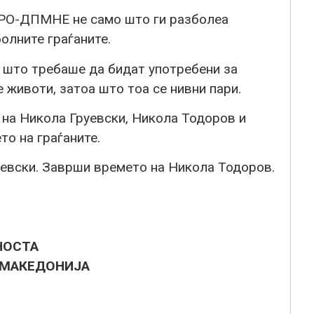
МРО-ДПМНЕ не само што ги разболеа
болните граѓаните.
те што требаше да бидат употребени за
 животи, затоа што тоа се нивни пари.
 на Никола Груевски, Николa Тодоров и
о на граѓаните.
евски. Заврши времето на Никола Тодоров.
НОСТА
 МАКЕДОНИЈА