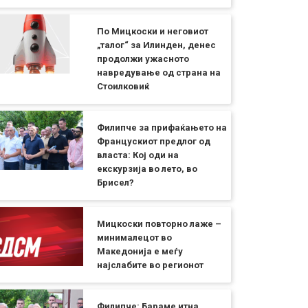
По Мицкоски и неговиот
„талог“ за Илинден, денес
продолжи ужасното
навредување од страна на
Стоилковиќ
Филипче за прифаќањето на
Францускиот предлог од
власта: Кој оди на
екскурзија во лето, во
Брисел?
Мицкоски повторно лаже –
минималецот во
Македонија е меѓу
најслабите во регионот
Филипче: Бараме итна