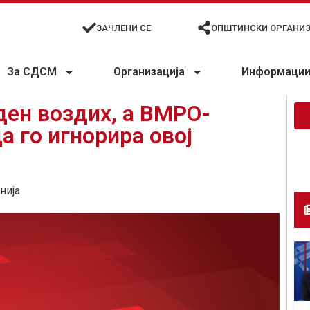
ЗАЧЛЕНИ СЕ
ОПШТИНСКИ ОРГАНИ
За СДСМ
Организација
Информации 
ден воздих, a ВМРО-
 го игнорира овој
нија