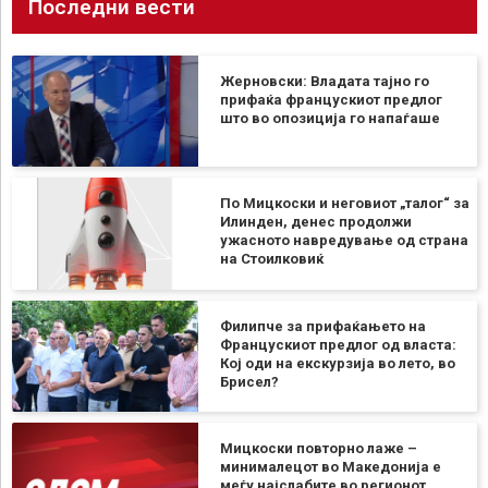
Последни вести
Жерновски: Владата тајно го
прифаќа францускиот предлог
што во опозиција го напаѓаше
По Мицкоски и неговиот „талог“ за
Илинден, денес продолжи
ужасното навредување од страна
на Стоилковиќ
Филипче за прифаќањето на
Францускиот предлог од власта:
Кој оди на екскурзија во лето, во
Брисел?
Мицкоски повторно лаже –
минималецот во Македонија е
меѓу најслабите во регионот