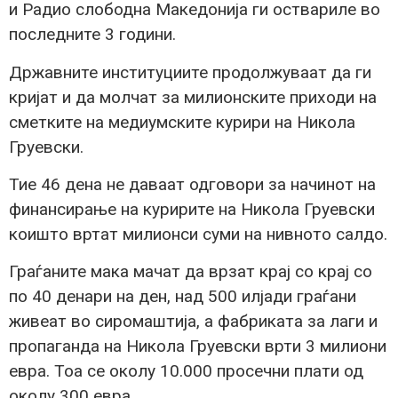
и Радио слободна Македонија ги оствариле во
последните 3 години.
Државните институциите продолжуваат да ги
кријат и да молчат за милионските приходи на
сметките на медиумските курири на Никола
Груевски.
Тие 46 дена не даваат одговори за начинот на
финансирање на куририте на Никола Груевски
коишто вртат милионси суми на нивното салдо.
Граѓаните мака мачат да врзат крај со крај со
по 40 денари на ден, над 500 илјади граѓани
живеат во сиромаштија, а фабриката за лаги и
пропаганда на Никола Груевски врти 3 милиони
евра. Тоа се околу 10.000 просечни плати од
околу 300 евра.