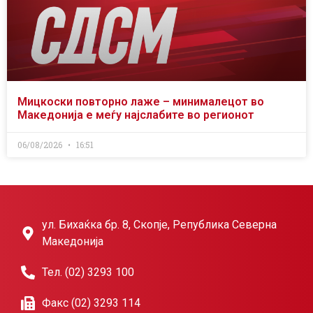
Мицкоски повторно лаже – минималецот во
Македонија е меѓу најслабите во регионот
06/08/2026
16:51
ул. Бихаќка бр. 8, Скопје, Република Северна
Македонија
Тел. (02) 3293 100
Факс (02) 3293 114