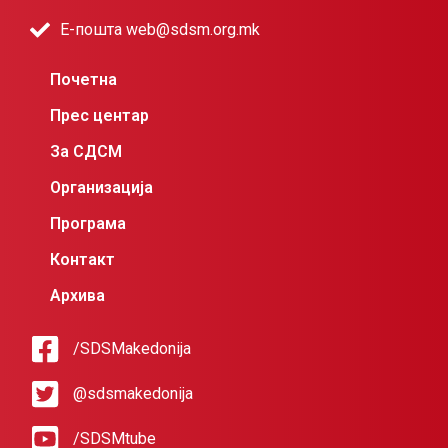
Е-пошта web@sdsm.org.mk
Почетна
Прес центар
За СДСМ
Организација
Програма
Контакт
Архива
/SDSMakedonija
@sdsmakedonija
/SDSMtube