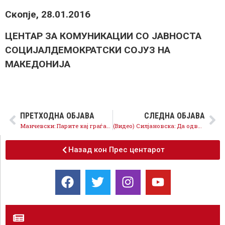
Скопје, 28.01.2016
ЦЕНТАР ЗА КОМУНИКАЦИИ СО ЈАВНОСТА
СОЦИЈАЛДЕМОКРАТСКИ СОЈУЗ НА
МАКЕДОНИЈА
ПРЕТХОДНА ОБЈАВА
СЛЕДНА ОБЈАВА
Манчевски: Парите кај граѓаните, новата влада на СДСМ ќе ги промени приоритетите
(Видео) Силјановска: Да одвоиме 5 милиони евра од Буџетот за основна егизстенција на стечајците
Назад кон Прес центарот