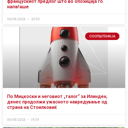
францускиот предлог што во опозиција го
напаѓаше
06/08/2026
20:05
СООПШТЕНИЈА
По Мицкоски и неговиот „талог“ за Илинден,
денес продолжи ужасното навредување од
страна на Стоилковиќ
06/08/2026
19:39