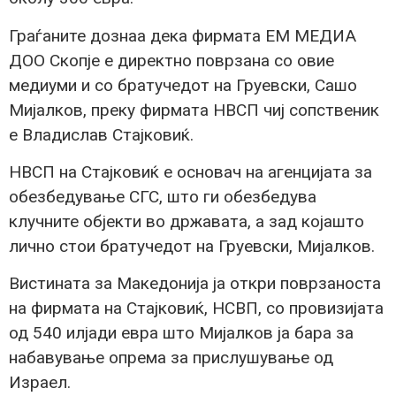
Граѓаните дознаа дека фирмата ЕМ МЕДИА
ДОО Скопје е директно поврзана со овие
медиуми и со братучедот на Груевски, Сашо
Мијалков, преку фирмата НВСП чиј сопственик
е Владислав Стајковиќ.
НВСП на Стајковиќ е основач на агенцијата за
обезбедување СГС, што ги обезбедува
клучните објекти во државата, а зад којашто
лично стои братучедот на Груевски, Мијалков.
Вистината за Македонија ја откри поврзаноста
на фирмата на Стајковиќ, НСВП, со провизијата
од 540 илјади евра што Мијалков ја бара за
набавување опрема за прислушување од
Израел.