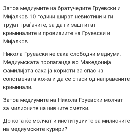
Затоа медиумите на братучедите Груевски и
Мијалков 10 години шират невистини и ги
трујат граѓаните, за да ги заштитат
криминалите и провизиите на Груевски и
Мијалков.
Никола Груевски не сака слободни медиуми.
Медиумската пропаганда во Македонија
фамилијата сака ја користи за спас на
сопствената кожа и да се спаси од направените
криминали.
Затоа медиумите на Никола Груевски молчат
за милионите на нивните сметки.
До кога ќе молчат и институциите за милионите
на медиумските курири?