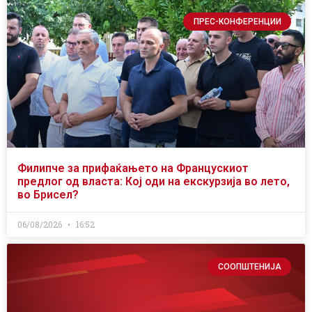
ПРЕС-КОНФЕРЕНЦИИ
Филипче за прифаќањето на Францускиот
предлог од власта: Кој оди на екскурзија во лето,
во Брисел?
06/08/2026
16:52
СООПШТЕНИЈА