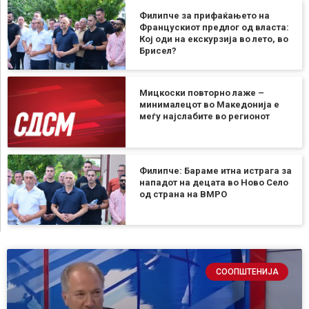
Филипче за прифаќањето на
Францускиот предлог од власта:
Кој оди на екскурзија во лето, во
Брисел?
Мицкоски повторно лаже –
минималецот во Македонија е
меѓу најслабите во регионот
Филипче: Бараме итна истрага за
нападот на децата во Ново Село
од страна на ВМРО
СООПШТЕНИЈА