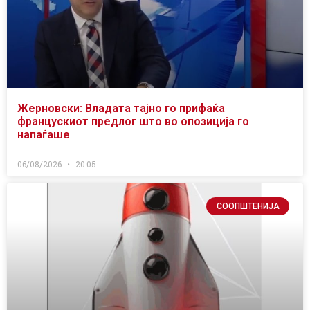
Жерновски: Владата тајно го прифаќа
францускиот предлог што во опозиција го
напаѓаше
06/08/2026
20:05
СООПШТЕНИЈА