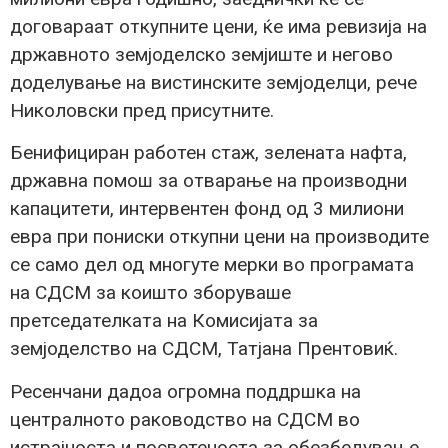
договараат откупните цени, ќе има ревизија на
државното земјоделско земјиште и негово
доделување на вистинските земјоделци, рече
Николовски пред присутните.
Бенифициран работен стаж, зелената нафта,
државна помош за отварање на производни
капацитети, интервентен фонд од 3 милиони
евра при пониски откупни цени на производите
се само дел од многуте мерки во програмата
на СДСМ за коишто зборуваше
претседателката на Комисијата за
земјоделство на СДСМ, Татјана Прентовиќ.
Ресенчани дадоа огромна поддршка на
централното раководство на СДСМ во
истрајноста и посветеноста за обезбедување