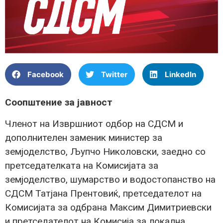
Facebook
Twitter
LinkedIn
Соопштение за јавност
Членот на Извршниот одбор на СДСМ и
дополнителен заменик министер за
земјоделство, Љупчо Николовски, заедно со
претседателката на Комисијата за
земјоделство, шумарство и водостопанство на
СДСМ Татјана Прентовиќ, претседателот на
Комисијата за одбрана Максим Димитриевски
и претседателот на Комисија за локална