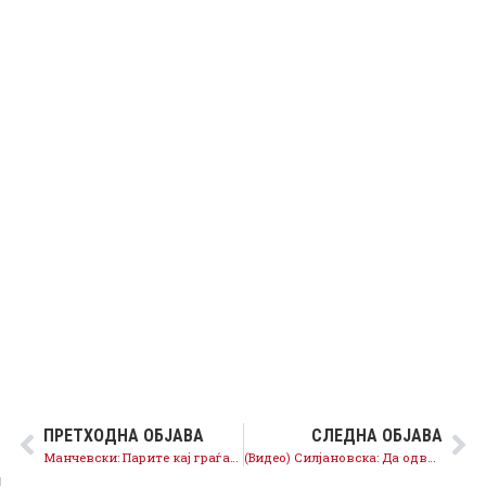
ПРЕТХОДНА ОБЈАВА
СЛЕДНА ОБЈАВА
Манчевски: Парите кај граѓаните, новата влада на СДСМ ќе ги промени приоритетите
(Видео) Силјановска: Да одвоиме 5 милиони евра од Буџетот за основна егизстенција на стечајците