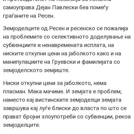
самоуправа Дејан Павлески беа помеѓу
граѓаните на Ресен.
Земјоделците од Ресен и ресенско се пожалија
на проблемите со селективното доделување на
субвенциите и ненавремената исплата, на
ниските откупни цени на јаболкото како и на
манипулациите на Груевски и фамилијата со
земјоделското земјиште.
Ниски откупни цени за јаболкото, нема
пласман. Мака мачиме. И земјата е проблем,
наместо кај вистинските земјоделци земјата
завршува кај луѓе блиски до власта по што се
прават бројни злоупотреби со субвенции, рекоа
земјоделците.