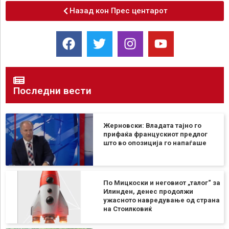
Назад кон Прес центарот
Последни вести
Жерновски: Владата тајно го
прифаќа францускиот предлог
што во опозиција го напаѓаше
По Мицкоски и неговиот „талог“ за
Илинден, денес продолжи
ужасното навредување од страна
на Стоилковиќ