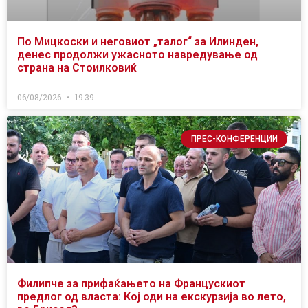
По Мицкоски и неговиот „талог“ за Илинден,
денес продолжи ужасното навредување од
страна на Стоилковиќ
06/08/2026
19:39
ПРЕС-КОНФЕРЕНЦИИ
Филипче за прифаќањето на Францускиот
предлог од власта: Кој оди на екскурзија во лето,