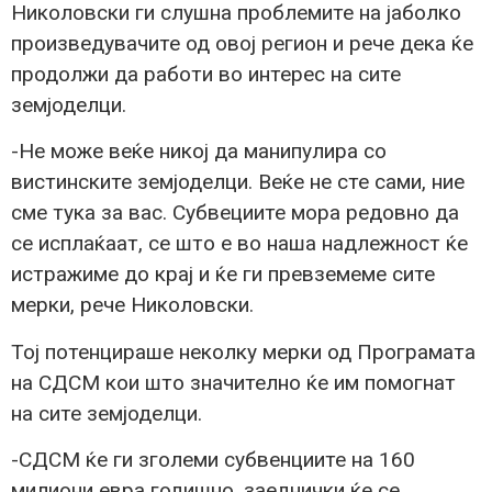
Николовски ги слушна проблемите на јаболко
произведувачите од овој регион и рече дека ќе
продолжи да работи во интерес на сите
земјоделци.
-Не може веќе никој да манипулира со
вистинските земјоделци. Веќе не сте сами, ние
сме тука за вас. Субвециите мора редовно да
се исплаќаат, се што е во наша надлежност ќе
истражиме до крај и ќе ги превземеме сите
мерки, рече Николовски.
Тој потенцираше неколку мерки од Програмата
на СДСМ кои што значително ќе им помогнат
на сите земјоделци.
-СДСМ ќе ги зголеми субвенциите на 160
милиони евра годишно, заеднички ќе се