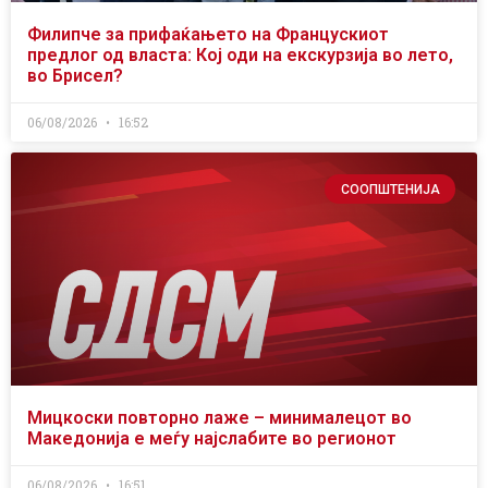
Филипче за прифаќањето на Францускиот
предлог од власта: Кој оди на екскурзија во лето,
во Брисел?
06/08/2026
16:52
СООПШТЕНИЈА
Мицкоски повторно лаже – минималецот во
Македонија е меѓу најслабите во регионот
06/08/2026
16:51