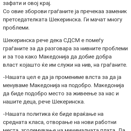
зафати и овој крај.
Со овие зборови граѓаните ја пречекаа заменик
претседателката Шекеринска. Ги мачат многу
проблеми.
Шекеринска рече дека СДСМ е помеѓу
граѓаните за да разговара за нивните проблеми
и за тоа како Македонија да добие добра
власт којашто ќе им служи на нив, на граѓаните.
-Нашата цел е да ја промениме влста за да ја
менуваме Македонија на подобро. Македонија
да биде подобро место за живеење за нас и
нашите деца, рече Шекеринска.
-Нашата политика ќе биде враќање на
средната класа, отворање на нови работни
места, зголемување на минималната плата. Да