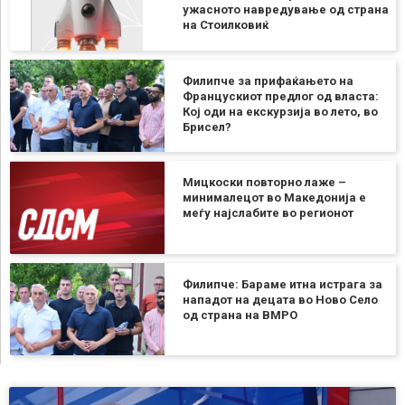
ужасното навредување од страна
на Стоилковиќ
Филипче за прифаќањето на
Францускиот предлог од власта:
Кој оди на екскурзија во лето, во
Брисел?
Мицкоски повторно лаже –
минималецот во Македонија е
меѓу најслабите во регионот
Филипче: Бараме итна истрага за
нападот на децата во Ново Село
од страна на ВМРО