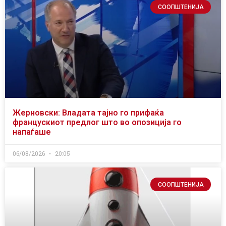
СООПШТЕНИЈА
Жерновски: Владата тајно го прифаќа
францускиот предлог што во опозиција го
напаѓаше
06/08/2026
20:05
СООПШТЕНИЈА