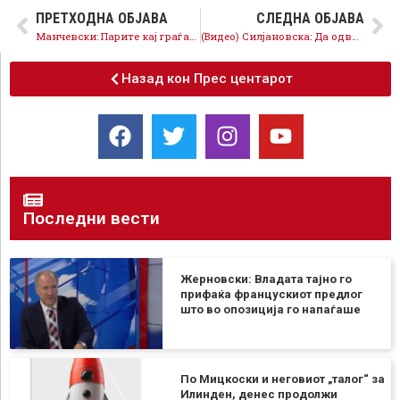
ПРЕТХОДНА ОБЈАВА
СЛЕДНА ОБЈАВА
Манчевски: Парите кај граѓаните, новата влада на СДСМ ќе ги промени приоритетите
(Видео) Силјановска: Да одвоиме 5 милиони евра од Буџетот за основна егизстенција на стечајците
Назад кон Прес центарот
Последни вести
Жерновски: Владата тајно го
прифаќа францускиот предлог
што во опозиција го напаѓаше
По Мицкоски и неговиот „талог“ за
Илинден, денес продолжи