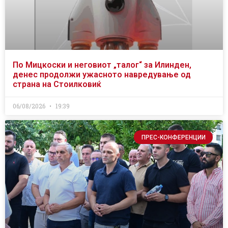
По Мицкоски и неговиот „талог“ за Илинден,
денес продолжи ужасното навредување од
страна на Стоилковиќ
06/08/2026
19:39
ПРЕС-КОНФЕРЕНЦИИ