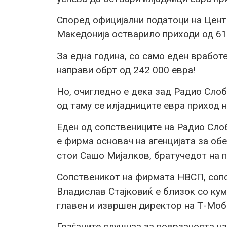
Според официјални податоци на Цент
Македонија остварило приходи од 617
За една година, со само еден вработ
направи обрт од 242 000 евра!
Но, очигледно е дека зад Радио Сло
од таму се илјадниците евра приход 
Еден од сопствениците на Радио Сло
е фирма основач на агенцијата за об
стои Сашо Мијалков, братучедот на 
Сопственикот на фирмата НВСП, сопс
Владислав Стајковиќ е близок со ку
главен и извршен директор на Т-Моб
Граѓаните слушнаа за поврзаноста на