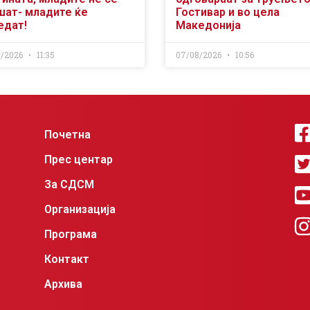
шат- младите ќе
Гостивар и во цела
едат!
Македонија
8/2026
11:35
07/08/2026
10:56
Почетна
Прес центар
За СДСМ
Организација
Програма
Контакт
Архива