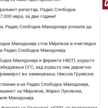
ралниот регистар, Радио Слободна
.000 евра, за две години!
ен, Радио Слободна Македонија успеала да
бодна Македонија стои Мијалков и очигледно
на Радио Слободна Македонија.
бодна Македонија е фирмата НВСП, којашто
езбедување СГС, зад којашто пак директно
премиерот во заминување, Никола Груевски.
твеник и на Радио Слободна Македонија,
машинот на Мијалков, Жарко Луковски,
иле Македонија.
 фирмата на Стајковиќ, НСВП, со провизијата