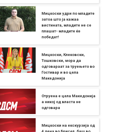
Мицкоски удри по младите
затоа што ја кажаа
вистината, младите не се
плашат- младите ќе
победат!
Мицкоски, Клековски,
Тошковски, мора да
одговараат за труењето во
Гостивар и во цела
Македонија
Отруена е цела Македонија
а никој од власта не
одговара
Мицкоски на екскурзија од
4 дена во Брисел, баш во