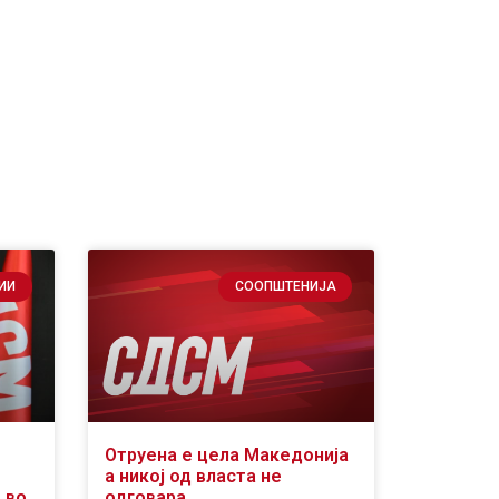
ИИ
СООПШТЕНИЈА
Отруена е цела Македонија
а никој од власта не
 во
одговара