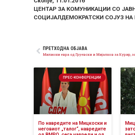
Скопје, 11.01.2016
ЦЕНТАР ЗА КОМУНИКАЦИИ СО ЈАВ
СОЦИЈАЛДЕМОКРАТСКИ СОЈУЗ НА
ПРЕТХОДНА ОБЈАВА
ПРЕС-КОНФЕРЕНЦИИ
По навредите на Мицкоски и
Миц
неговиот „талог“, навредите
зат
од ВМРО, сега навреди и од
вис