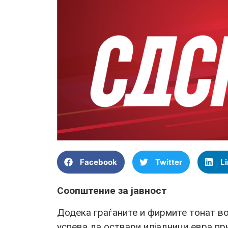
Facebook
Twitter
L
Соопштение за јавност
Додека граѓаните и фирмите тонат в
успева да оствари илјадници евра пр