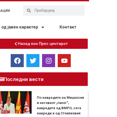
ЗАЦИИ
од јавен карактер
Контакт
Назад кон Прес центарот
Последни вести
По навредите на Мицкоски
и неговиот „талог“,
навредите од ВМРО, сега
навреди и од Стоилковиќ