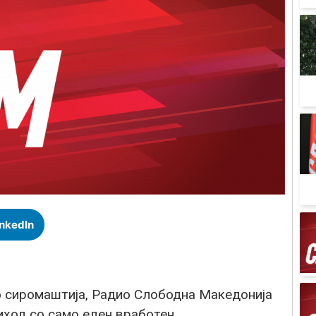
inkedIn
о сиромаштија, Радио Слободна Македонија
иход со само еден вработен.