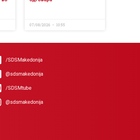
07/08/2026
10:55
/SDSMakedonija
@sdsmakedonija
/SDSMtube
@sdsmakedonija