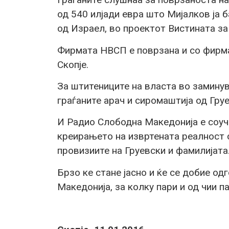
од 540 илјади евра што Мијалков ја
од Израел, во проектот Вистината за
Фирмата НВСП е поврзана и со фирм
Скопје.
За штитениците на власта во заминув
граѓаните арач и сиромаштија од Гру
И Радио Слободна Македонија е соуч
креирањето на извртената реалност 
провизиите на Груевски и фамилијата
Брзо ке стане јасно и ќе се добие о
Македонија, за колку пари и од чии па