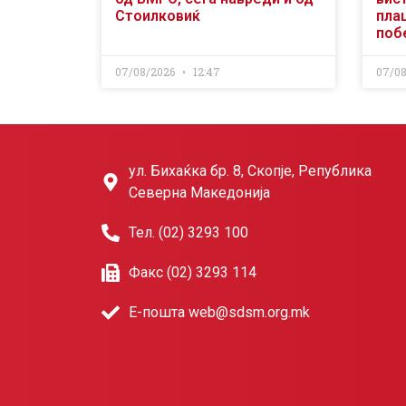
Стоилковиќ
пла
поб
07/08/2026
12:47
07/0
ул. Бихаќка бр. 8, Скопје, Република
Северна Македонија
Тел. (02) 3293 100
Факс (02) 3293 114
Е-пошта web@sdsm.org.mk