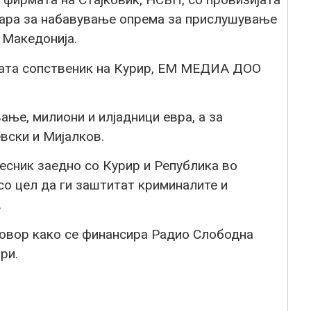
 бара за набавување опрема за прислушување
 Македонија.
ата сопственик на Курир, ЕМ МЕДИА ДОО
ање, милиони и илјадници евра, а за
евски и Мијалков.
есник заедно со Курир и Република во
со цел да ги заштитат криминалите и
.
дговор како се финансира Радио Слободна
ри.