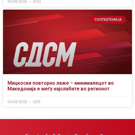
06/08/2026
16:52
СООПШТЕНИЈА
Мицкоски повторно лаже – минималецот во
Македонија е меѓу најслабите во регионот
06/08/2026
16:51