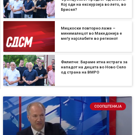
Кој оди на екскурзија во лето, во
Брисел?
Мицкоски повторно лаже –
минималецот во Македонија е
меѓу најслабите во регионот
Филипче: Бараме итна истрага за
нападот на децата во Ново Село
од страна на ВМРО
СООПШТЕНИЈА