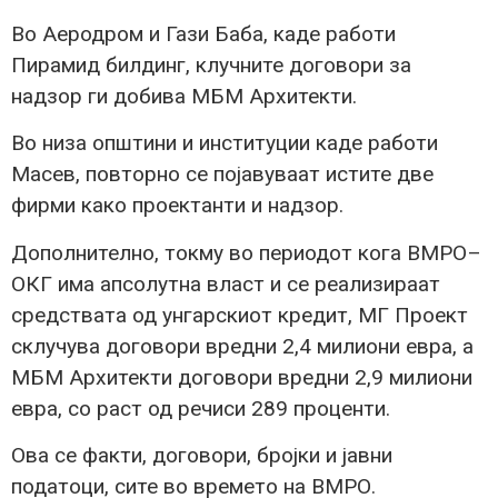
Во Аеродром и Гази Баба, каде работи
Пирамид билдинг, клучните договори за
надзор ги добива МБМ Архитекти.
Во низа општини и институции каде работи
Масев, повторно се појавуваат истите две
фирми како проектанти и надзор.
Дополнително, токму во периодот кога ВМРО–
ОКГ има апсолутна власт и се реализираат
средствата од унгарскиот кредит, МГ Проект
склучува договори вредни 2,4 милиони евра, а
МБМ Архитекти договори вредни 2,9 милиони
евра, со раст од речиси 289 проценти.
Ова се факти, договори, бројки и јавни
податоци, сите во времето на ВМРО.