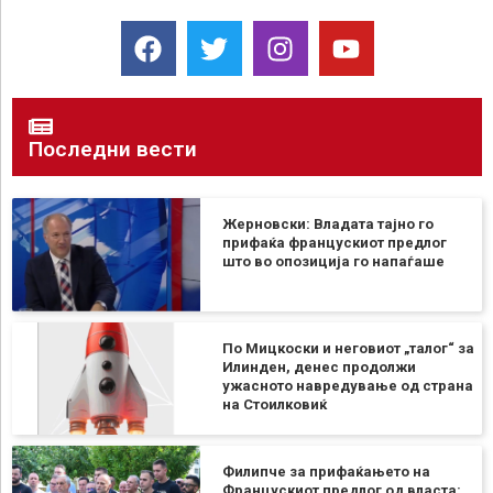
Последни вести
Жерновски: Владата тајно го
прифаќа францускиот предлог
што во опозиција го напаѓаше
По Мицкоски и неговиот „талог“ за
Илинден, денес продолжи
ужасното навредување од страна
на Стоилковиќ
Филипче за прифаќањето на
Францускиот предлог од власта: