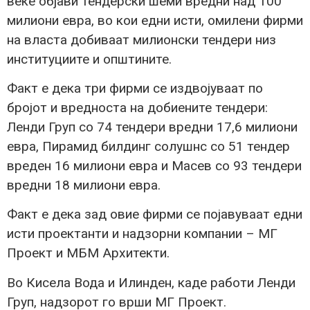
веќе објави тендерски шеми вредни над 100
милиони евра, во кои едни исти, омилени фирми
на власта добиваат милионски тендери низ
институциите и општините.
Факт е дека три фирми се издвојуваат по
бројот и вредноста на добиените тендери:
Ленди Груп со 74 тендери вредни 17,6 милиони
евра, Пирамид билдинг солушнс со 51 тендер
вреден 16 милиони евра и Масев со 93 тендери
вредни 18 милиони евра.
Факт е дека зад овие фирми се појавуваат едни
исти проектанти и надзорни компании – МГ
Проект и МБМ Архитекти.
Во Кисела Вода и Илинден, каде работи Ленди
Груп, надзорот го врши МГ Проект.