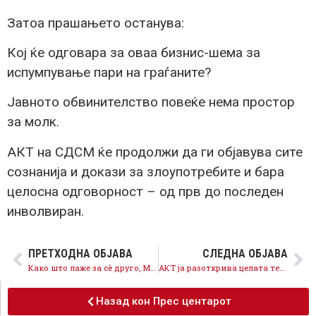
Затоа прашањето останува:
Кој ќе одговара за оваа бизнис-шема за
испумпување пари на граѓаните?
Јавното обвинителство повеќе нема простор
за молк.
АКТ на СДСМ ќе продолжи да ги објавува сите
сознанија и докази за злоупотребите и бара
целосна одговорност – од прв до последен
инволвиран.
ПРЕТХОДНА ОБЈАВА
СЛЕДНА ОБЈАВА
Како што лаже за сè друго, Мицкоски лаже и за субвенциите
АКТ ја разоткрива целата тендерска мрежа – кој ќе одговара за милионските скандали на ВМРО-ОКГ со тендери?
Назад кон Прес центарот