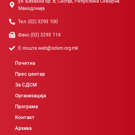
ул. Бихаќка бр. 8, Скопје, Република Северна
Македонија
Тел. (02) 3293 100
Факс (02) 3293 114
Е-пошта web@sdsm.org.mk
Почетна
Прес центар
За СДСМ
Организација
Програма
Контакт
Архива