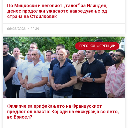
По Мицкоски и неговиот „талог“ за Илинден,
денес продолжи ужасното навредување од
страна на Стоилковиќ
06/08/2026
19:39
ПРЕС-КОНФЕРЕНЦИИ
Филипче за прифаќањето на Францускиот
предлог од власта: Кој оди на екскурзија во лето,
во Брисел?