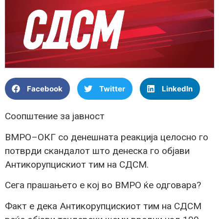
Facebook
Twitter
LinkedIn
Соопштение за јавност
ВМРО–ОКГ со денешната реакција целосно го
потврди скандалот што денеска го објави
Антикорупцискиот тим на СДСМ.
Сега прашањето е кој во ВМРО ќе одговара?
Факт е дека Антикорупцискиот тим на СДСМ