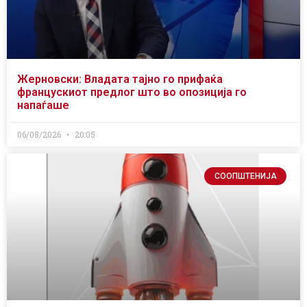
Жерновски: Владата тајно го прифаќа
францускиот предлог што во опозиција го
напаѓаше
06/08/2026
20:05
СООПШТЕНИЈА