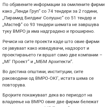
По објавените информации за омилените фирми
како „Ленди Груп“ со 74 тендери за 2 години,
„Пирамид Билдинг Солушнс“ со 51 тендер и
„Мастеф“ со 93 тендери шемата не завршува
туку ВМРО ја има надградено и проширено.
Речиси на сите проекти каде што овие фирми
се јавуваат како изведувачи, надзорот и
проектирањето ги вршат само две компании –
„МГ Проект“ и „МБМ Архитекти“.
Во дестина општини, институции, сите
раководени од ВМРО-ОКГ, истата шема се
повторува.
Бројките покажуваат дека во периодот на
владеење на ВМРО овие две фирми бележат