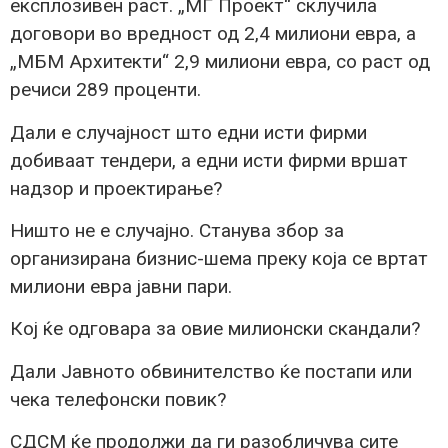
експлозивен раст. „МГ Проект“ склучила
договори во вредност од 2,4 милиони евра, а
„МБМ Архитекти“ 2,9 милиони евра, со раст од
речиси 289 проценти.
Дали е случајност што едни исти фирми
добиваат тендери, а едни исти фирми вршат
надзор и проектирање?
Ништо не е случајно. Станува збор за
организирана бизнис-шема преку која се вртат
милиони евра јавни пари.
Кој ќе одговара за овие милионски скандали?
Дали Јавното обвинителство ќе постапи или
чека телефонски повик?
СДСМ ќе продолжи да ги разобличува сите