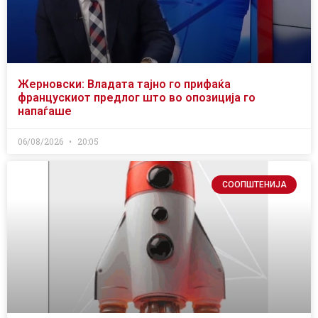
Жерновски: Владата тајно го прифаќа
францускиот предлог што во опозиција го
напаѓаше
06/08/2026
20:05
СООПШТЕНИЈА