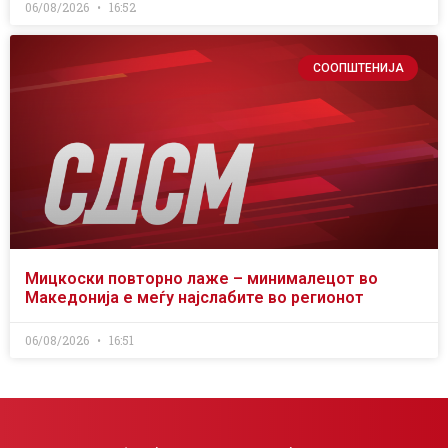
06/08/2026
16:52
СООПШТЕНИЈА
Мицкоски повторно лаже – минималецот во
Македонија е меѓу најслабите во регионот
06/08/2026
16:51