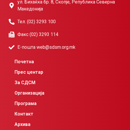
ул. Бихаќка бр. 8, Скопје, Република Северна
Македонија
Тел. (02) 3293 100
Факс (02) 3293 114
Е-пошта web@sdsm.org.mk
Почетна
Прес центар
За СДСМ
Организација
Програма
Контакт
Архива