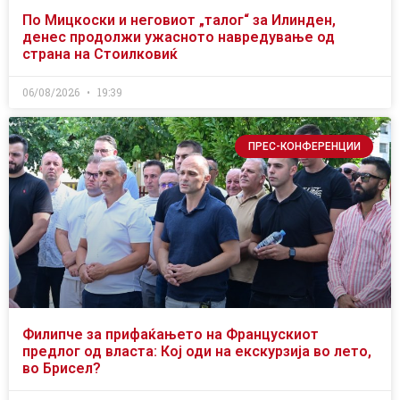
По Мицкоски и неговиот „талог“ за Илинден,
денес продолжи ужасното навредување од
страна на Стоилковиќ
06/08/2026
19:39
ПРЕС-КОНФЕРЕНЦИИ
Филипче за прифаќањето на Францускиот
предлог од власта: Кој оди на екскурзија во лето,
во Брисел?