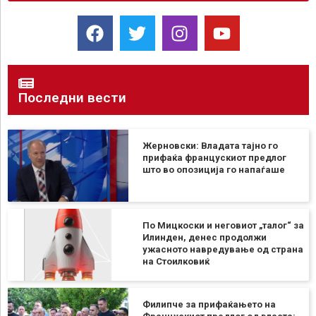
Последни вести
Жерновски: Владата тајно го
прифаќа францускиот предлог
што во опозиција го напаѓаше
По Мицкоски и неговиот „талог“ за
Илинден, денес продолжи
ужасното навредување од страна
на Стоилковиќ
Филипче за прифаќањето на