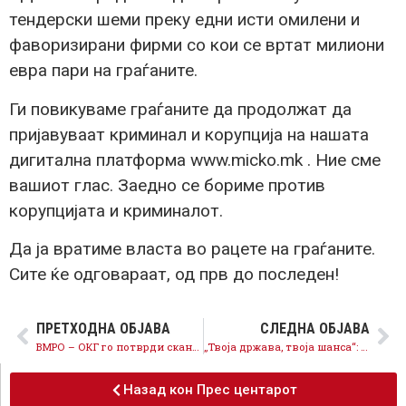
тендерски шеми преку едни исти омилени и
фаворизирани фирми со кои се вртат милиони
евра пари на граѓаните.
Ги повикуваме граѓаните да продолжат да
пријавуваат криминал и корупција на нашата
дигитална платформа www.micko.mk . Ние сме
вашиот глас. Заедно се бориме против
корупцијата и криминалот.
Да ја вратиме власта во рацете на граѓаните.
Сите ќе одговараат, од прв до последен!
ПРЕТХОДНА ОБЈАВА
СЛЕДНА ОБЈАВА
ВМРО – ОКГ го потврди скандалот со омилените фирми, прашањето сега е кој ќе одговара?
„Твоја држава, твоја шанса“: Бесплатно образование, модерни вештини, повеќе шанси за младите
Назад кон Прес центарот