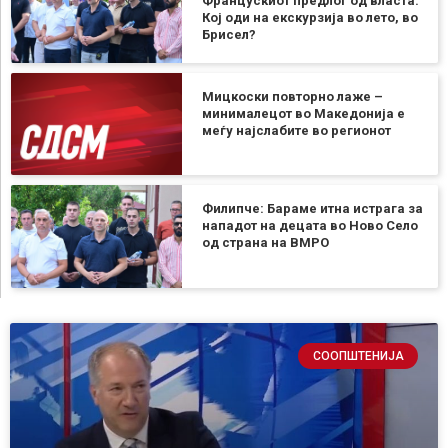
Францускиот предлог од власта:
Кој оди на екскурзија во лето, во
Брисел?
Мицкоски повторно лаже –
минималецот во Македонија е
меѓу најслабите во регионот
Филипче: Бараме итна истрага за
нападот на децата во Ново Село
од страна на ВМРО
СООПШТЕНИЈА