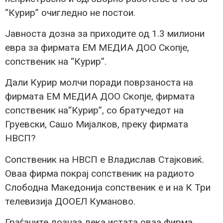
“Курир” очигледно не постои.
Јавноста дозна за приходите од 1.3 милиони
евра за фирмата ЕМ МЕДИА ДОО Скопје,
сопственик на “Курир”.
Дали Курир молчи поради поврзаноста на
фирмата ЕМ МЕДИА ДОО Скопје, фирмата
сопственик на“Курир”, со братучедот на
Груевски, Сашо Мијалков, преку фирмата
НВСП?
Сопственик на НВСП е Владислав Стајковиќ.
Оваа фирма покрај сопственик на радиото
Слободна Македонија сопственик е и на К Три
телевизија ДООЕЛ Куманово.
Граѓаните дознаа дека истата оваа фирма,