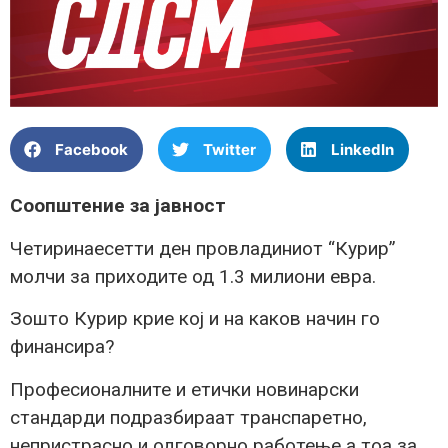
Facebook
Twitter
LinkedIn
Соопштение за јавност
Четиринаесетти ден провладиниот “Курир”
молчи за приходите од 1.3 милиони евра.
Зошто Курир крие кој и на каков начин го
финансира?
Професионалните и етички новинарски
стандарди подразбираат транспаретно,
непристрасно и одговорно работење а тоа за