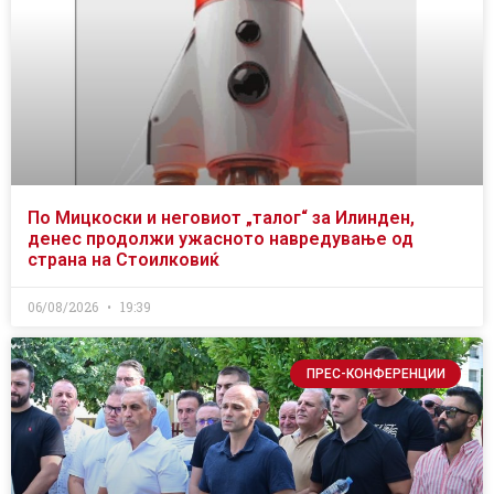
По Мицкоски и неговиот „талог“ за Илинден,
денес продолжи ужасното навредување од
страна на Стоилковиќ
06/08/2026
19:39
ПРЕС-КОНФЕРЕНЦИИ