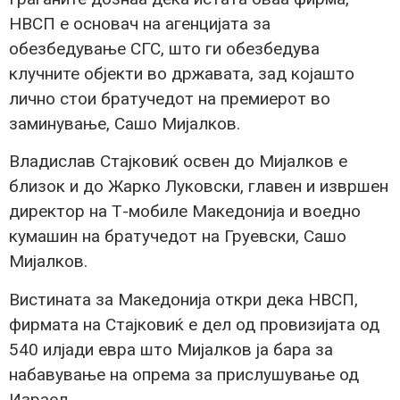
НВСП е основач на агенцијата за
обезбедување СГС, што ги обезбедува
клучните објекти во државата, зад којашто
лично стои братучедот на премиерот во
заминување, Сашо Мијалков.
Владислав Стајковиќ освен до Мијалков е
близок и до Жарко Луковски, главен и извршен
директор на Т-мобиле Македонија и воедно
кумашин на братучедот на Груевски, Сашо
Мијалков.
Вистината за Македонија откри дека НВСП,
фирмата на Стајковиќ е дел од провизијата од
540 илјади евра што Мијалков ја бара за
набавување на опрема за прислушување од
Израел.