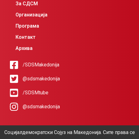
За СДСМ
Организација
Програма
Контакт
Архива
/SDSMakedonija
@sdsmakedonija
/SDSMtube
@sdsmakedonija
Социјалдемократски Сојуз на Македонија. Сите права се