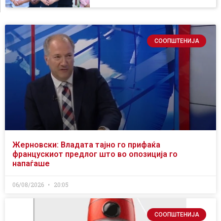
СООПШТЕНИЈА
Жерновски: Владата тајно го прифаќа
францускиот предлог што во опозиција го
напаѓаше
06/08/2026
20:05
СООПШТЕНИЈА