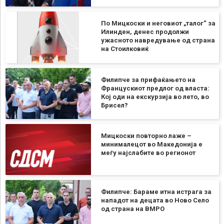
По Мицкоски и неговиот „талог“ за
Илинден, денес продолжи
ужасното навредување од страна
на Стоилковиќ
Филипче за прифаќањето на
Францускиот предлог од власта:
Кој оди на екскурзија во лето, во
Брисел?
Мицкоски повторно лаже –
минималецот во Македонија е
меѓу најслабите во регионот
Филипче: Бараме итна истрага за
нападот на децата во Ново Село
од страна на ВМРО