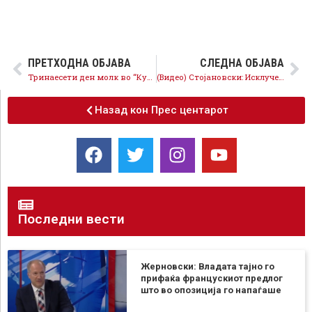
ПРЕТХОДНА ОБЈАВА
СЛЕДНА ОБЈАВА
Тринаесети ден молк во “Курир” за приходите од 1.3 милиони евра
(Видео) Стојановски: Исклучените граѓани од парно греење да не плаќаат сметки
Назад кон Прес центарот
Последни вести
Жерновски: Владата тајно го
прифаќа францускиот предлог
што во опозиција го напаѓаше