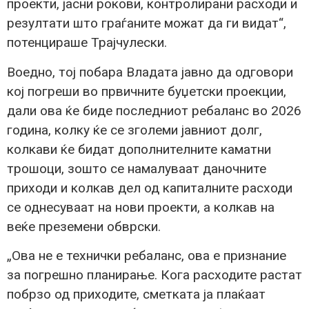
проекти, јасни рокови, контролирани расходи и
резултати што граѓаните можат да ги видат“,
потенцираше Трајчулески.
Воедно, тој побара Владата јавно да одговори
кој погреши во првичните буџетски проекции,
дали ова ќе биде последниот ребаланс во 2026
година, колку ќе се зголеми јавниот долг,
колкави ќе бидат дополнителните каматни
трошоци, зошто се намалуваат даночните
приходи и колкав дел од капиталните расходи
се однесуваат на нови проекти, а колкав на
веќе преземени обврски.
„Ова не е технички ребаланс, ова е признание
за погрешно планирање. Кога расходите растат
побрзо од приходите, сметката ја плаќаат