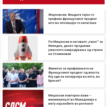
Жерновски: Владата тајно го
прифаќа францускиот предлог
што во опозиција го напаѓаше
По Мицкоски и неговиот „талог“ за
Илинден, денес продолжи
ужасното навредување од страна
на Стоилковиќ
Филипче за прифаќањето на
Францускиот предлог од власта:
Кој оди на екскурзија во лето, во
Брисел?
Мицкоски повторно лаже –
минималецот во Македонија е
меѓу најслабите во регионот