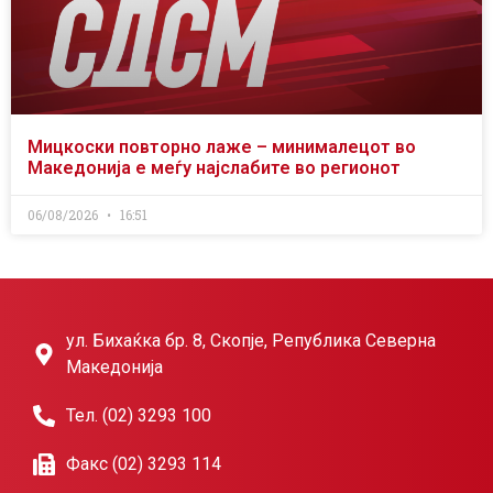
Мицкоски повторно лаже – минималецот во
Македонија е меѓу најслабите во регионот
06/08/2026
16:51
ул. Бихаќка бр. 8, Скопје, Република Северна
Македонија
Тел. (02) 3293 100
Факс (02) 3293 114