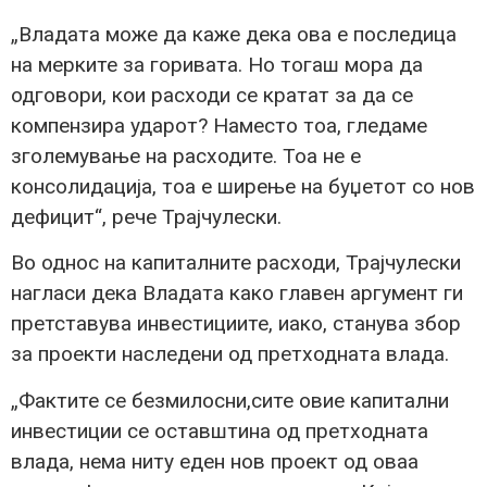
„Владата може да каже дека ова е последица
на мерките за горивата. Но тогаш мора да
одговори, кои расходи се кратат за да се
компензира ударот? Наместо тоа, гледаме
зголемување на расходите. Тоа не е
консолидација, тоа е ширење на буџетот со нов
дефицит“, рече Трајчулески.
Во однос на капиталните расходи, Трајчулески
нагласи дека Владата како главен аргумент ги
претставува инвестициите, иако, станува збор
за проекти наследени од претходната влада.
„Фактите се безмилосни,сите овие капитални
инвестиции се оставштина од претходната
влада, нема ниту еден нов проект од оваа