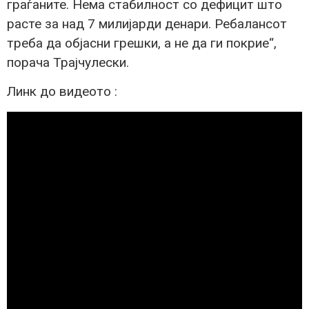
граѓаните. Нема стабилност со дефицит што
расте за над 7 милијарди денари. Ребалансот
треба да објасни грешки, а не да ги покрие“,
порача Трајчулески.
Линк до видеото :