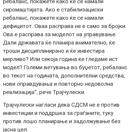
ребаланс, покажете како ќе се намали
сиромаштијата. Ако е стабилизациски
ребаланс, покажете како ќе се намали
дефицитот. Оваа расправа не е само за бројки.
Ова е расправа за моделот на управување.
Дали државата ќе планира внимателно, ќе
троши дисциплинирано и ќе инвестира
мерливо? Или секоја година ќе гледаме ист
модел? Големи ветувања во буџетот, ребаланс
во текот на годината, дополнителни средства,
нови оправдувања и повторно недоволна
реализација“, рече Трајчулески.
Трајчулески нагласи дека СДСМ не е против
инвестиции и поддршка за граѓаните, туку
против лошо планирање и задолжување без
јасна цел.