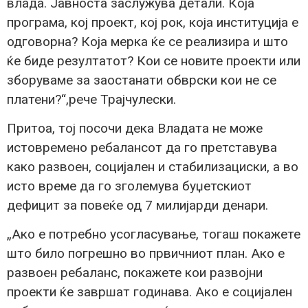
влада. Јавноста заслужува детали. Која
програма, кој проект, кој рок, која институција е
одговорна? Која мерка ќе се реализира и што
ќе биде резултатот? Кои се новите проекти или
зборуваме за заостанати обврски кои не се
платени?“,рече Трајчулески.
Притоа, тој посочи дека Владата не може
истовремено ребалансот да го претставува
како развоен, социјален и стабилизациски, а во
исто време да го зголемува буџетскиот
дефицит за повеќе од 7 милијарди денари.
„Ако е потребно усогласување, тогаш покажете
што било погрешно во првичниот план. Ако е
развоен ребаланс, покажете кои развојни
проекти ќе завршат годинава. Ако е социјален