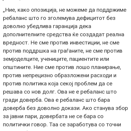
„Ние, како опозиција, не можеме да поддржиме
ребаланс што го зголемува дефицитот без
доволно убедлива гаранција дека
дополнителните средства ќе создадат реална
вредност. Не сме против инвестиции, не сме
против поддршка на граѓаните, не сме против
земјоделците, учениците, пациентите или
општините. Ние сме против лошо планирање,
против непрецизно образложени расходи и
против политика која секој проблем да се
решава со нов долг. Ова не е ребаланс што
гради доверба. Ова е ребаланс што бара
доверба без доволно докази. Ако станува збор
за јавни пари, довербата не се бара со
политички говор. Таа се заработува со точни