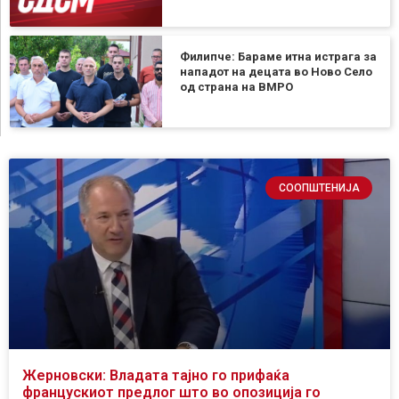
Филипче: Бараме итна истрага за
нападот на децата во Ново Село
од страна на ВМРО
СООПШТЕНИЈА
Жерновски: Владата тајно го прифаќа
францускиот предлог што во опозиција го