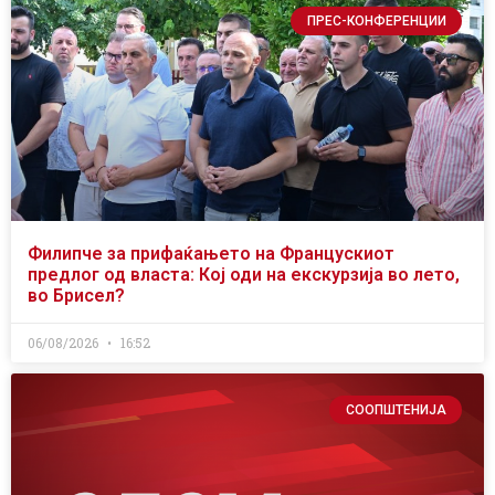
ПРЕС-КОНФЕРЕНЦИИ
Филипче за прифаќањето на Францускиот
предлог од власта: Кој оди на екскурзија во лето,
во Брисел?
06/08/2026
16:52
СООПШТЕНИЈА