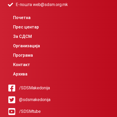
Е-пошта web@sdsm.org.mk
Почетна
Прес центар
За СДСМ
Организација
Програма
Контакт
Архива
/SDSMakedonija
@sdsmakedonija
/SDSMtube