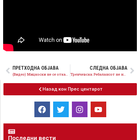
ПРЕТХОДНА ОБЈАВА
СЛЕДНА ОБЈАВА
(Видео) Мицкоски не се откажува од изборен грабеж, гласањето по пошта е само новиот обид за манипулација
Тренчевска: Ребалансот не нуди реформи и развој, туку поголеми долгови и фискална нестабилност
Назад кон Прес центарот
Последни вести