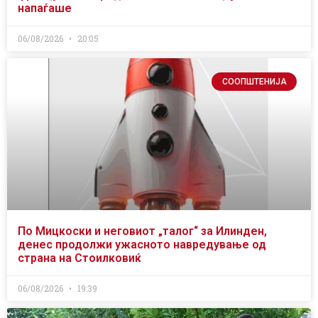
напаѓаше
06/08/2026
20:05
СООПШТЕНИЈА
По Мицкоски и неговиот „талог“ за Илинден,
денес продолжи ужасното навредување од
страна на Стоилковиќ
06/08/2026
19:39