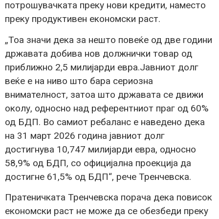
потрошувачката преку нови кредити, наместо
преку продуктивен економски раст.
„Тоа значи дека за нешто повеќе од две години
државата добива нов должнички товар од
приближно 2,5 милијарди евра.Јавниот долг
веќе е на ниво што бара сериозна
внимателност, затоа што државата се движи
околу, односно над референтниот праг од 60%
од БДП. Во самиот ребаланс е наведено дека
на 31 март 2026 година јавниот долг
достигнува 10,747 милијарди евра, односно
58,9% од БДП, со официјална проекција да
достигне 61,5% од БДП“, рече Тренчевска.
Пратеничката Тренчевска порача дека повисок
економски раст не може да се обезбеди преку