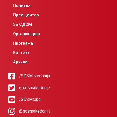
Почетна
Прес центар
За СДСМ
Организација
Програма
Контакт
Архива
/SDSMakedonija
@sdsmakedonija
/SDSMtube
@sdsmakedonija