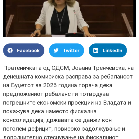
Facebook
Twitter
LinkedIn
Пратеничката од СДСМ, Јована Тренчевска, на
денешната комисиска расправа за ребалансот
на Буџетот за 2026 година порача дека
предложениот ребаланс ги потврдува
погрешните економски проекции на Владата и
покажува дека наместо фискална
консолидација, државата се движи кон
поголем дефицит, повисоко задолжување и
дополнително стеснување на фискалниот