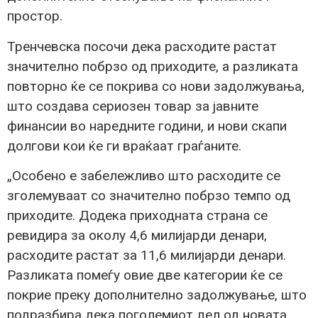
простор.
Тренчевска посочи дека расходите растат
значително побрзо од приходите, а разликата
повторно ќе се покрива со нови задолжувања,
што создава сериозен товар за јавните
финансии во наредните години, и нови скапи
долгови кои ќе ги враќаат граѓаните.
„Особено е забележливо што расходите се
зголемуваат со значително побрзо темпо од
приходите. Додека приходната страна се
ревидира за околу 4,6 милијарди денари,
расходите растат за 11,6 милијарди денари.
Разликата помеѓу овие две категории ќе се
покрие преку дополнително задолжување, што
подразбира дека поголемиот дел од новата