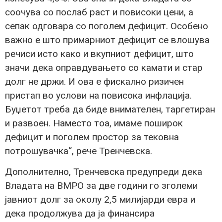
соочува со послаб раст и повисоки цени, а
сепак одговара со поголем дефицит. Особено
важно е што примарниот дефицит се влошува
речиси исто како и вкупниот дефицит, што
значи дека оправдувањето со камати и стар
долг не држи. И ова е фискално ризичен
пристап во услови на повисока инфлација.
Буџетот треба да биде внимателен, таргетиран
и развоен. Наместо тоа, имаме поширок
дефицит и поголем простор за тековна
потрошувачка“, рече Тренчевска.
Дополнително, Тренчевска предупреди дека
Владата на ВМРО за две години го зголеми
јавниот долг за околу 2,5 милијарди евра и
дека продолжува да ја финансира