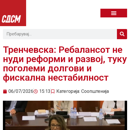
Тренчевска: Ребалансот не
нуди реформи и развој, туку
поголеми долгови и
фискална нестабилност
06/07/2026
15:13
Категорија:
Соопштенија