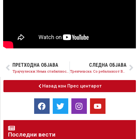
ПРЕТХОДНА ОБЈАВА
СЛЕДНА ОБЈАВА
Трајчулески: Нема стабилност и развој со зголемен дефицит, ребалансот е признание за промашените политики на власта
Тренчевска: Со ребалансот Владата крати таму каде што треба да инвестира – кај младите, социјалната заштита и стопанството
Назад кон Прес центарот
Последни вести