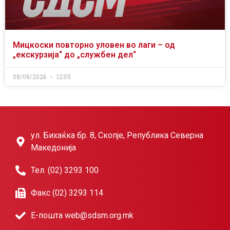
Мицкоски повторно уловен во лаги – од
„екскурзија“ до „службен дел“
08/08/2026
12:55
ул. Бихаќка бр. 8, Скопје, Република Северна
Македонија
Тел. (02) 3293 100
Факс (02) 3293 114
Е-пошта web@sdsm.org.mk