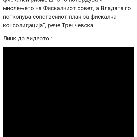
мислењето на Фискалниот совет, а Владата го
поткопува сопствениот план за фискална
консолидација“, рече Тренчевска.
Линк до видеото :