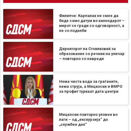
Филипче: Карпалак не смее да
биде само датум во календарот –
мирот се гради со одговорност, а
не со поделби
Директорот на Стоилковиќ за
образование со речник на уличар
– повторно со навреди
Нема чиста вода за граѓаните,
нема струја, а Мицкоски и ВМРО
за профит туркаат дата центри
Мицкоски повторно уловен во
лаги – од „екскурзија“ до
„службен дел“