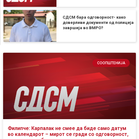
СДСМ бара одговорност- како
доверливи документи од полиција
завршија во ВМРО?
СООПШТЕНИЈА
Филипче: Карпалак не смее да биде само датум
во календарот – мирот се гради со одговорност,