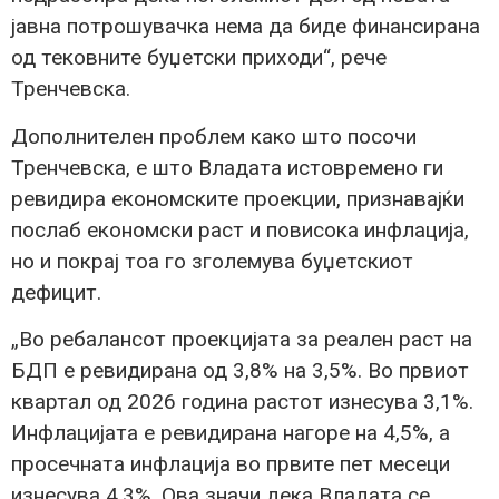
јавна потрошувачка нема да биде финансирана
од тековните буџетски приходи“, рече
Тренчевска.
Дополнителен проблем како што посочи
Тренчевска, е што Владата истовремено ги
ревидира економските проекции, признавајќи
послаб економски раст и повисока инфлација,
но и покрај тоа го зголемува буџетскиот
дефицит.
„Во ребалансот проекцијата за реален раст на
БДП е ревидирана од 3,8% на 3,5%. Во првиот
квартал од 2026 година растот изнесува 3,1%.
Инфлацијата е ревидирана нагоре на 4,5%, а
просечната инфлација во првите пет месеци
изнесува 4,3%. Ова значи дека Владата се