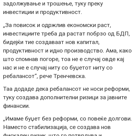
задолжување и трошење, туку преку
инвестиции и продуктивност.
„За повисок и одржлив економски раст,
инвестициите треба да растат побрзо од БДП,
бидејќи тие создаваат нов капитал,
продуктивност и идно производство. Ама, како
што спомнав погоре, тоа не е случај овде кај
нас и не е случај ниту со буџетот ниту со
ребалансот“, рече Тренчевска.
Таа додаде дека ребалансот не носи реформи,
туку создава дополнителни ризици за јавните
финансии.
„Имаме буџет без реформи, со повеќе долгови.
Наместо стабилизација, се создава нов
фискален ризик, што го потврдува и