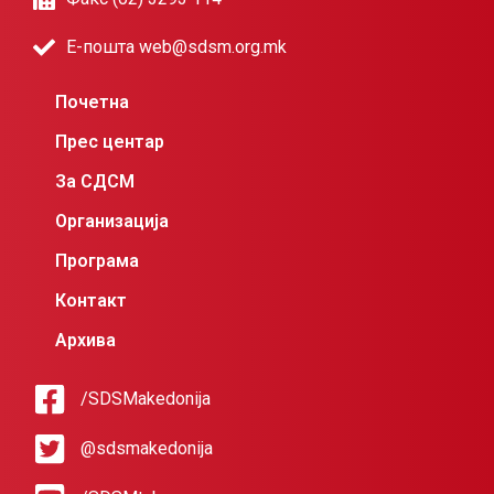
Е-пошта web@sdsm.org.mk
Почетна
Прес центар
За СДСМ
Организација
Програма
Контакт
Архива
/SDSMakedonija
@sdsmakedonija