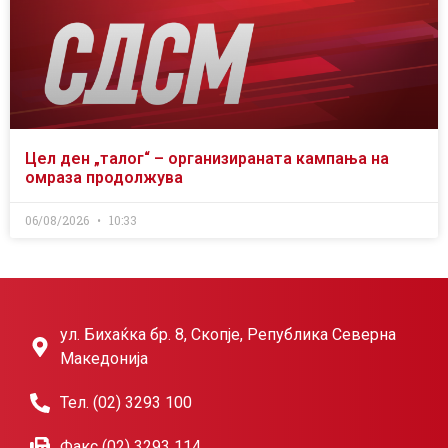
Цел ден „талог“ – организираната кампања на
омраза продолжува
06/08/2026
10:33
ул. Бихаќка бр. 8, Скопје, Република Северна
Македонија
Тел. (02) 3293 100
Факс (02) 3293 114