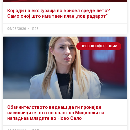
Кој оди на екскурзија во Брисел среде лето?
Само оној што има таен план „под радарот“
06/08/2026
11:18
ПРЕС-КОНФЕРЕНЦИИ
Обвинителството веднаш да ги пронајде
насилниците што по налог на Мицкоски ги
нападнаа младите во Ново Село