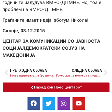
години ги излудува ВМРО-ДПМНЕ. Но, тоа е
проблем на ВМРО-ДПМНЕ.
Граѓаните имаат идеја: збогум Никола!
Скопје, 03.12.2015
ЦЕНТАР ЗА КОМУНИКАЦИИ СО ЈАВНОСТА
СОЦИЈАЛДЕМОКРАТСКИ СОЈУЗ НА
МАКЕДОНИЈА
ПРЕТХОДНА ОБЈАВА
СЛЕДНА ОБЈАВА
Расте нервозата на Груевски и медиумските курири
Груевски не може да ги уценува земјоделците
Назад кон Прес центарот