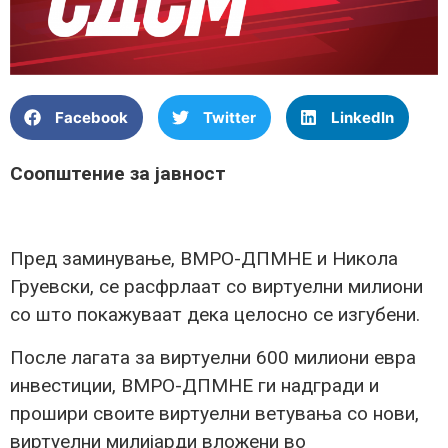
Facebook
Twitter
LinkedIn
Соопштение за јавност
Пред заминување, ВМРО-ДПМНЕ и Никола
Груевски, се расфрлаат со виртуелни милиони
со што покажуваат дека целосно се изгубени.
После лагата за виртуелни 600 милиони евра
инвестиции, ВМРО-ДПМНЕ ги надгради и
прошири своите виртуелни ветувања со нови,
виртуелни милијарди вложени во