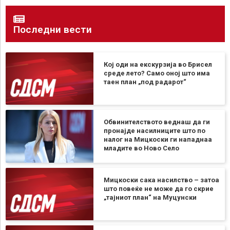
Последни вести
Кој оди на екскурзија во Брисел
среде лето? Само оној што има
таен план „под радарот“
Обвинителството веднаш да ги
пронајде насилниците што по
налог на Мицкоски ги нападнаа
младите во Ново Село
Мицкоски сака насилство – затоа
што повеќе не може да го скрие
„тајниот план“ на Муцунски