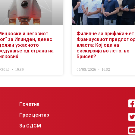
Мицкоски и неговиот
Филипче за прифаќањет
ог“ за Илинден, денес
Францускиот предлог о
должи ужасното
власта: Кој оди на
редување од страна на
екскурзија во лето, во
илковиќ
Брисел?
/2026
19:39
06/08/2026
16:52
Почетна
Прес центар
За СДСМ