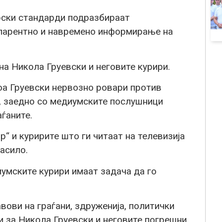
рски стандарди подразбираат
спарентно и навремено информирање на
на Никола Груевски и неговите курири.
оа Груевски нервозно ровари против
, заедно со медиумските послушници
аѓаните.
р“ и куририте што ги читаат на телевизија
асило.
умските курири имаат задача да го
вови на граѓани, здруженија, политички
и за Никола Груевски и неговите погрешни