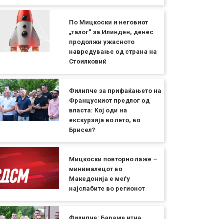
По Мицкоски и неговиот
„талог“ за Илинден, денес
продолжи ужасното
навредување од страна на
Стоилковиќ
Филипче за прифаќањето на
Францускиот предлог од
власта: Кој оди на
екскурзија во лето, во
Брисел?
Мицкоски повторно лаже –
минималецот во
Македонија е меѓу
најслабите во регионот
Филипче: Бараме итна