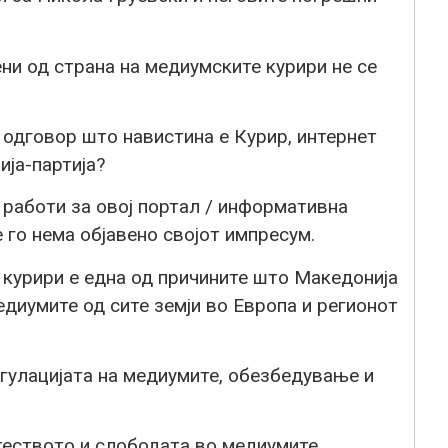
ени од страна на медиумските курири не се
 одговор што навистина е Курир, интернет
ија-партија?
а работи за овој портал / информативна
те го нема објавено својот импресум.
курири е една од причините што Македонија
едиумите од сите земји во Европа и регионот
гулацијата на медиумите, обезбедување и
еството и слободата во медиумите.