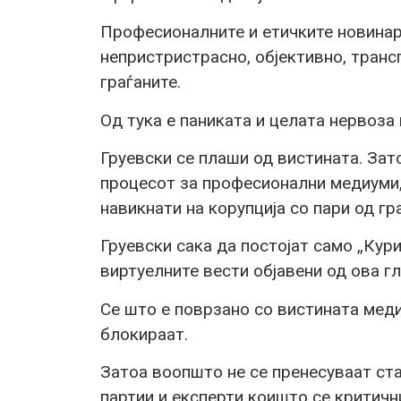
Професионалните и етичките новина
непристристрасно, објективно, тран
граѓаните.
Од тука е паниката и целата нервоза 
Груевски се плаши од вистината. Зат
процесoт за професионални медиуми
навикнати на корупција со пари од гр
Груевски сака да постојат само „Кури
виртуелните вести објавени од ова гл
Се што е поврзано со вистината меди
блокираат.
Затоа воопшто не се пренесуваат ста
партии и експерти коишто се критичн