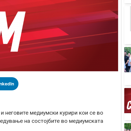
inkedIn
 и неговите медиумски курири кои се во
редување на состојбите во медиумскaта