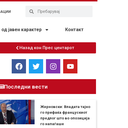
ЗАЦИИ
од јавен карактер
Контакт
Назад кон Прес центарот
Последни вести
Жерновски: Владата тајно
го прифаќа францускиот
предлог што во опозиција
го напаѓаше