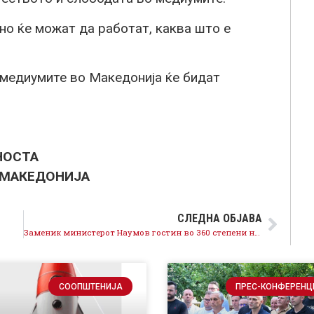
о ќе можат да работат, каква штo е
 медиумите во Македонија ќе бидат
НОСТА
 МАКЕДОНИЈА
СЛЕДНА ОБЈАВА
Заменик министерот Наумов гостин во 360 степени на Алсат-М ТВ
СООПШТЕНИЈА
ПРЕС-КОНФЕРЕНЦ