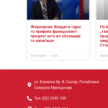
Жерновски: Владата тајно
По 
го прифаќа францускиот
„тал
предлог што во опозиција
про
го напаѓаше
нав
Сто
06/08/2026
20:05
06/08
ул. Бихаќка бр. 8, Скопје, Република
Северна Македонија
Тел. (02) 3293 100