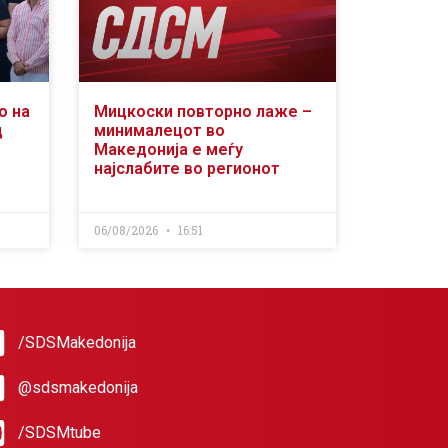
о на
Мицкоски повторно лаже –
д
минималецот во
Македонија е меѓу
најслабите во регионот
06/08/2026
16:51
/SDSMakedonija
@sdsmakedonija
/SDSMtube