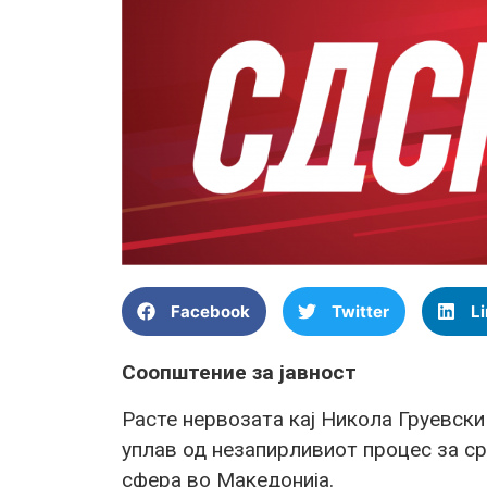
Facebook
Twitter
L
Соопштение за јавност
Расте нервозата кај Никола Груевски
уплав од незапирливиот процес за с
сфера во Македонија.