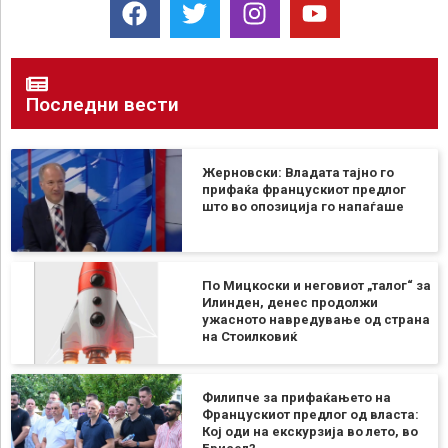
Последни вести
Жерновски: Владата тајно го
прифаќа францускиот предлог
што во опозиција го напаѓаше
По Мицкоски и неговиот „талог“ за
Илинден, денес продолжи
ужасното навредување од страна
на Стоилковиќ
Филипче за прифаќањето на
Францускиот предлог од власта:
Кој оди на екскурзија во лето, во