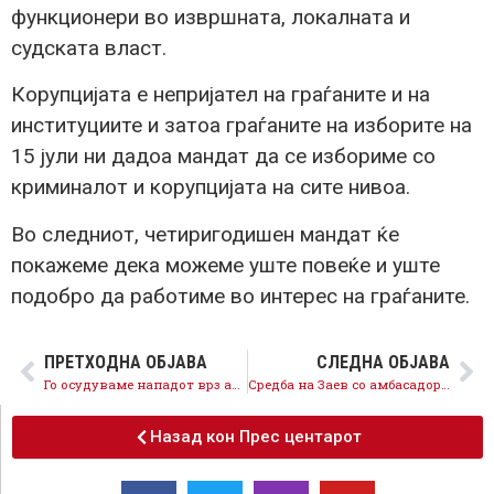
функционери во извршната, локалната и
судската власт.
Корупцијата е непријател на граѓаните и на
институциите и затоа граѓаните на изборите на
15 јули ни дадоа мандат да се избориме со
криминалот и корупцијата на сите нивоa.
Во следниот, четиригодишен мандат ќе
покажеме дека можеме уште повеќе и уште
подобро да работиме во интерес на граѓаните.
ПРЕТХОДНА ОБЈАВА
СЛЕДНА ОБЈАВА
Го осудуваме нападот врз активистот Асани, насилството е недозволиво, институциите да ги пронајдат и казнат напаѓачите
Средба на Заев со амбасадорката Холштајн: Германија останува нашиот најголем сојузник на патот кон ЕУ, СДСМ води сериозни разговори за формирање Влада која ќе ја движи државата напред
Назад кон Прес центарот