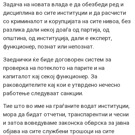
Задача на новата влада е да обезбеди ред и
дисциплина во сите институции и да расчисти
со криминалот и корупцијата на сите нивоа, без
разлика дали некој доаѓа од партија, од
општина, од институција, дали е експерт,
функционер, познат или непознат.
Заеднички ќе биде договорен систем за
проверка на потеклото на парите и на
капиталот кај секој функционер. За
раководителите кај кои е утврдено нечесно
работење следуваат санкции.
Тие што во име на граѓаните водат институции,
мора да бидат отчетни, транспарентни и чесни
и затоа воведуваме законска обврска за јавна
објава на сите службени трошоци на сите