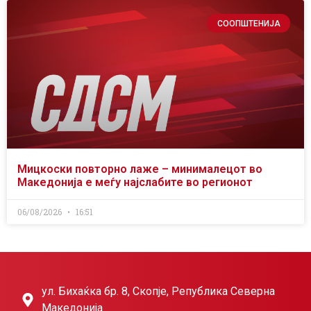
СООПШТЕНИЈА
Мицкоски повторно лаже – минималецот во
Македонија е меѓу најслабите во регионот
06/08/2026
16:51
ул. Бихаќка бр. 8, Скопје, Република Северна
Македонија