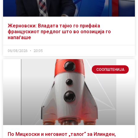
Жерновски: Владата тајно го прифаќа
францускиот предлог што во опозиција го
напаѓаше
06/08/2026
20:05
СООПШТЕНИЈА
По Мицкоски и неговиот „талог“ за Илинден,