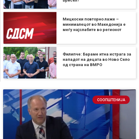
Брисел?
Мицкоски повторно лаже –
минималецот во Македонија е
меѓу најслабите во регионот
Филипче: Бараме итна истрага за
нападот на децата во Ново Село
од страна на ВМРО
СООПШТЕНИЈА