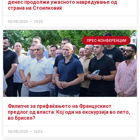
денес продолжи ужасното навредување од
страна на Стоилковиќ
06/08/2026
19:39
ПРЕС-КОНФЕРЕНЦИИ
Филипче за прифаќањето на Францускиот
предлог од власта: Кој оди на екскурзија во лето,
во Брисел?
06/08/2026
16:52