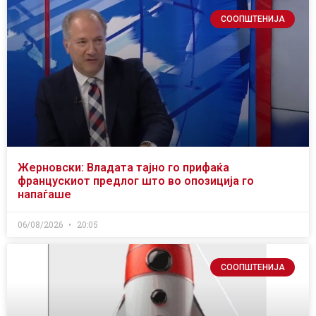
СООПШТЕНИЈА
Жерновски: Владата тајно го прифаќа
францускиот предлог што во опозиција го
напаѓаше
06/08/2026
20:05
СООПШТЕНИЈА