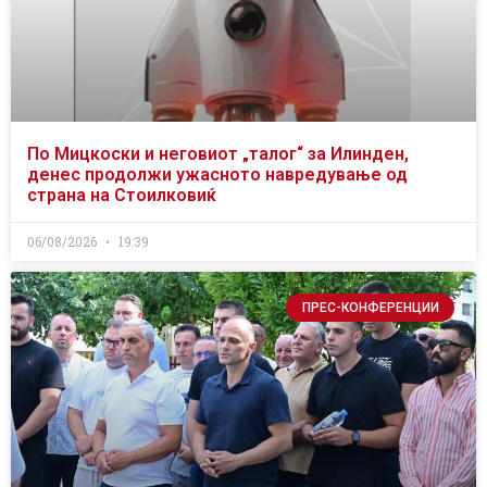
По Мицкоски и неговиот „талог“ за Илинден,
денес продолжи ужасното навредување од
страна на Стоилковиќ
06/08/2026
19:39
ПРЕС-КОНФЕРЕНЦИИ