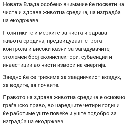
Новата Влада особено внимание ќе посвети на
чиста и здрава животна средина, на изградба
на екодржава.
Политиките и мерките за чиста и здрава
живота средина, предвидуваат стрoга
контрола и високи казни за загадувачите,
зголемен број екоинспектори, субвенции и
инвестиции во чисти извори на енергија.
Заедно ќе се грижиме за заедничкиот воздух,
за водите, за почвите.
Правото на здрава животна средина е основно
граѓанско право, во наредните четири години
ќе работиме уште повеќе и уште подобро за
изградба на екодржава.