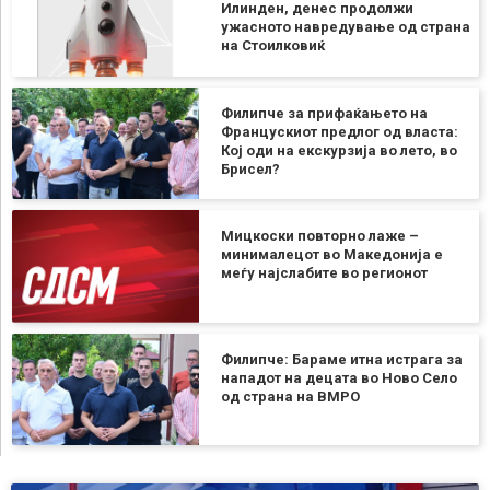
Илинден, денес продолжи
ужасното навредување од страна
на Стоилковиќ
Филипче за прифаќањето на
Францускиот предлог од власта:
Кој оди на екскурзија во лето, во
Брисел?
Мицкоски повторно лаже –
минималецот во Македонија е
меѓу најслабите во регионот
Филипче: Бараме итна истрага за
нападот на децата во Ново Село
од страна на ВМРО