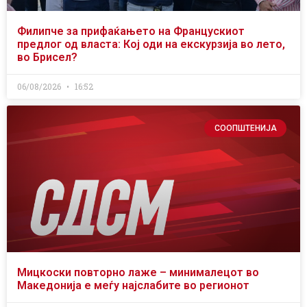
Филипче за прифаќањето на Францускиот
предлог од власта: Кој оди на екскурзија во лето,
во Брисел?
06/08/2026
16:52
СООПШТЕНИЈА
Мицкоски повторно лаже – минималецот во
Македонија е меѓу најслабите во регионот