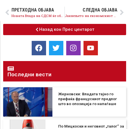
ПРЕТХОДНА ОБЈАВА
СЛЕДНА ОБЈАВА
Новата Влада на СДСМ ќе обезбеди прочистување на правосудството и проверка на потеклото на пари и имот на секој функционер
Јакнењето на економскиот стандард на сите граѓани главен императив императив на новата Влада предводена од СДСМ
Назад кон Прес центарот
Последни вести
Жерновски: Владата тајно го
прифаќа францускиот предлог
што во опозиција го напаѓаше
По Мицкоски и неговиот „талог“ за