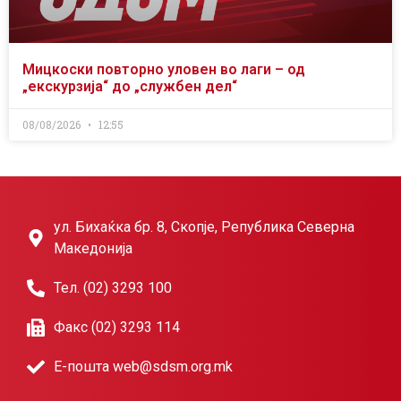
Мицкоски повторно уловен во лаги – од
„екскурзија“ до „службен дел“
08/08/2026
12:55
ул. Бихаќка бр. 8, Скопје, Република Северна
Македонија
Тел. (02) 3293 100
Факс (02) 3293 114
Е-пошта web@sdsm.org.mk