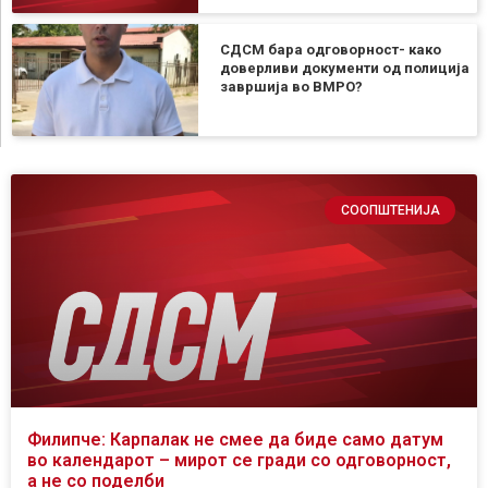
СДСМ бара одговорност- како
доверливи документи од полиција
завршија во ВМРО?
СООПШТЕНИЈА
Филипче: Карпалак не смее да биде само датум
во календарот – мирот се гради со одговорност,
а не со поделби