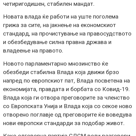
четиригодишен, стабилен мандат.
Новата влада ќе работи на уште поголема
грижа за сите, на јакнење на економскиот
стандард, на прочистување на правосудството
и обезбедување силна правна држава и
владеење на правото.
Новото парламентарно мнозинство ќе
обезбеди стабилна Влада која движи брзо
напред по европскиот пат, Влада посветена на
економијата, правдата и борбата со Ковид-19.
Влада која ги отвора преговорите за членство
со Европската Унија и Влада која со секое ново
отворено поглавје од преговорите ќе воведува
нови европски стандарди за подобар живот.
Како одговорна партија СДСМ води разговори