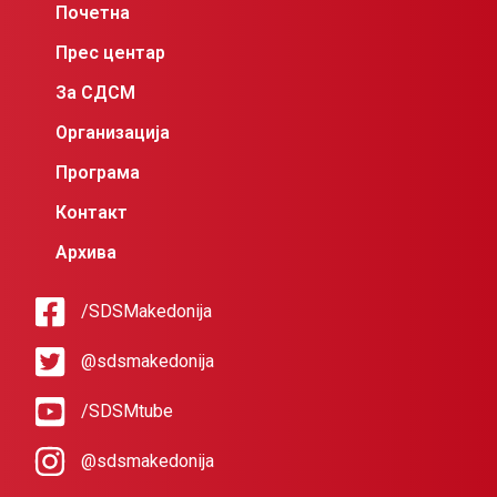
Почетна
Прес центар
За СДСМ
Организација
Програма
Контакт
Архива
/SDSMakedonija
@sdsmakedonija
/SDSMtube
@sdsmakedonija