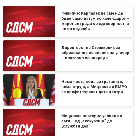
Филипче: Карпалак не смее да
биде само датум во календарот –
мирот се гради со одговорност, а
не со поделби
Директорот на Стоилковиќ за
образование со речник на уличар
– повторно со навреди
Нема чиста вода за граѓаните,
нема струја, а Мицкоски и ВМРО
за профит туркаат дата центри
Мицкоски повторно уловен во
лаги – од „екскурзија“ до
„службен дел“