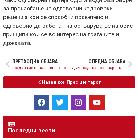
за пронаоѓање на одговорни кадровски
решенија кои се способни посветено и
одговорно да работат на остварување на овие
принципи кои се во интерес на граѓаните и
државата.
ПРЕТХОДНА ОБЈАВА
СЛЕДНА ОБЈАВА
Создаваме нова влада со полн четиригодишен мандат која ќе им служи на граѓаните со сите капацитети
СДСМ создава ново парламентарно мнозинство и нова Влада ослободени од национализам
Назад кон Прес центарот
Последни вести