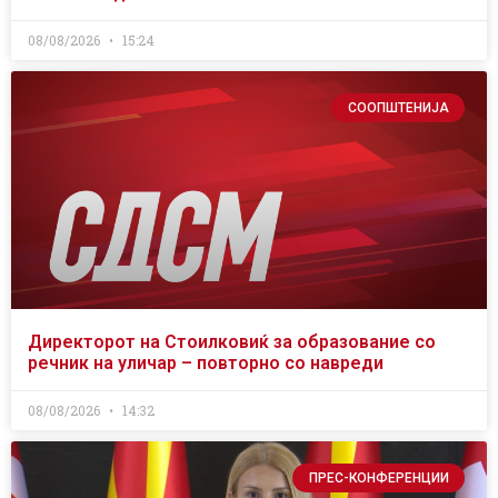
08/08/2026
15:24
СООПШТЕНИЈА
Директорот на Стоилковиќ за образование со
речник на уличар – повторно со навреди
08/08/2026
14:32
ПРЕС-КОНФЕРЕНЦИИ