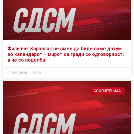
Филипче: Карпалак не смее да биде само датум
во календарот – мирот се гради со одговорност,
а не со поделби
08/08/2026
15:24
СООПШТЕНИЈА