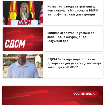
Нема чиста вода за граѓаните,
нема струја, а Мицкоски и ВМРО
за профит туркаат дата центри
Мицкоски повторно уловен во
лаги – од „екскурзија“ до
„службен дел“
СДСМ бара одговорност- како
доверливи документи од полиција
завршија во ВМРО?
СООПШТЕНИЈА