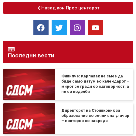
Назад кон Прес центарот
Последни вести
Филипче: Карпалак не смее да
биде само датум во календарот –
мирот се гради со одговорност, а
не со поделби
Директорот на Стоилковиќ за
образование со речник на уличар
– повторно со навреди