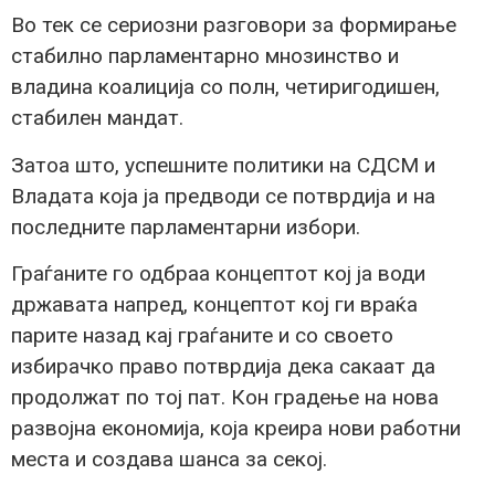
Во тек се сериозни разговори за формирање
стабилно парламентарно мнозинство и
владина коалиција со полн, четиригодишен,
стабилен мандат.
Затоа што, успешните политики на СДСМ и
Владата која ја предводи се потврдија и на
последните парламентарни избори.
Граѓаните го одбраа концептот кој ја води
државата напред, концептот кој ги враќа
парите назад кај граѓаните и со своето
избирачко право потврдија дека сакаат да
продолжат по тој пат. Кон градење на нова
развојна економија, која креира нови работни
места и создава шанса за секој.