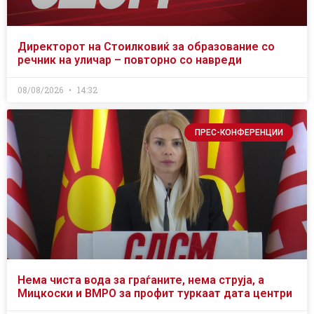
Директорот на Стоилковиќ за образование со
речник на уличар – повторно со навреди
08/08/2026
14:32
ПРЕС-КОНФЕРЕНЦИИ
Нема чиста вода за граѓаните, нема струја, а
Мицкоски и ВМРО за профит туркаат дата центри