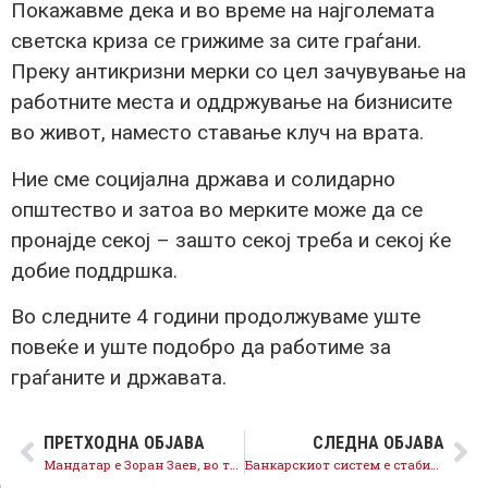
Покажавме дека и во време на најголемата
светска криза се грижиме за сите граѓани.
Преку антикризни мерки со цел зачувување на
работните места и оддржување на бизнисите
во живот, наместо ставање клуч на врата.
Ние сме социјална држава и солидарно
општество и затоа во мерките може да се
пронајде секој – зашто секој треба и секој ќе
добие поддршка.
Во следните 4 години продолжуваме уште
повеќе и уште подобро да работиме за
граѓаните и државата.
ПРЕТХОДНА ОБЈАВА
СЛЕДНА ОБЈАВА
Мандатар е Зоран Заев, во тек се разговори за формирање Влада со полн четиригодишен мандат
Банкарскиот систем е стабилен, одземањето на дозволата за работа на „Еуростандард банка“ е согласно Законот за банки и за заштита на интересите на граѓаните