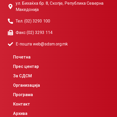
ул. Бихаќка бр. 8, Скопје, Република Северна
Македонија
Тел. (02) 3293 100
Факс (02) 3293 114
Е-пошта web@sdsm.org.mk
Почетна
Прес центар
За СДСМ
Организација
Програма
Контакт
Архива