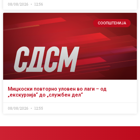
08/08/2026
12:56
СООПШТЕНИЈА
Мицкоски повторно уловен во лаги – од
„екскурзија“ до „службен дел“
08/08/2026
12:55