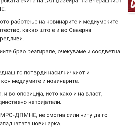
рската екипа на „Ал Џазеира“ на вчерашниот
Е.
ото работење на новинарите и медиумските
тество, какво што е и во Северна
вредливи.
иите брзо реагирале, очекуваме и соодветна
еднаш го потврди насилничкиот и
он медиумите и новинарите.
 и во опозиција, исто како и на власт,
нствено непријатели.
ВМРО-ДПМНЕ, не смогна сили ниту да го
нападнатата новинарка.