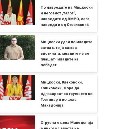
По навредите на Мицкоски
и неговиот „талог“,
навредите од ВМРО, сега
навреди и од Стоилковиќ
Мицкоски удри по младите
затоа што ја кажаа
вистината, младите не се
плашат- младите ќе
победат!
Мицкоски, Клековски,
Тошковски, мора да
одговараат за труењето во
Гостивар и во цела
Македонија
Отруена е цела Македонија
а никој од власта не