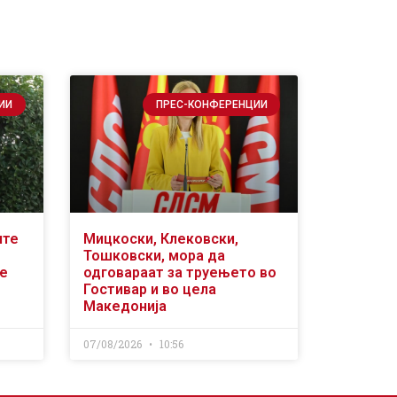
ИИ
ПРЕС-КОНФЕРЕНЦИИ
ите
Мицкоски, Клековски,
Тошковски, мора да
се
одговараат за труењето во
Гостивар и во цела
Македонија
07/08/2026
10:56