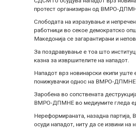
СДСМ го осудува нападот врз новина
протест организиран од ВМРО-ДПМН
Слободата на изразување и непречен
работници во секое демократско опш
Македонија се загарантирани и непо
За поздравување е тоа што институц
казна за извршителите на нападот.
Нападот врз новинарски екипи уште 
понижувачки однос на ВМРО-ДПМНЕ к
Заробена во сопствената деструкција,
ВМРО-ДПМНЕ во медиумите гледа еди
Нереформираната, назадна партија, 
осуди нападот, ниту да се извини на 