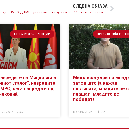
СЛЕДНА ОБЈАВА
Правда достапна за сите, следува намалување на судските такси за физичките лица
ВМРО-ДПМНЕ ја поскапе струјата за 100 отсто и потоа се финансирала со пари од поскапувањето, стравот од правда во белиот дворец е огромен
ПРЕС-КОНФЕРЕНЦИИ
ПРЕС-КОНФЕРЕНЦ
навредите на Мицкоски и
Мицкоски удри по млад
виот „талог“, навредите
затоа што ја кажаа
ВМРО, сега навреди и од
вистината, младите не 
илковиќ
плашат- младите ќе
победат!
8/2026
12:47
07/08/2026
11:35