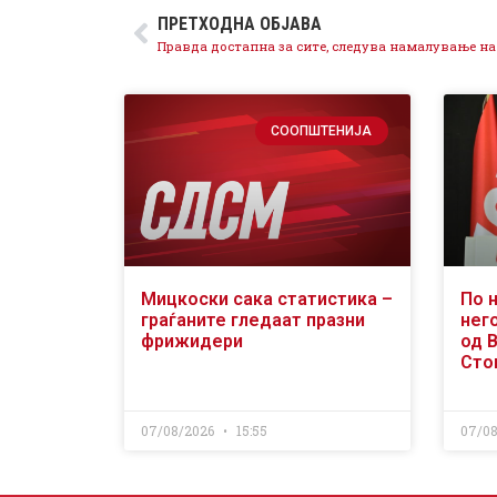
ПРЕТХОДНА ОБЈАВА
СООПШТЕНИЈА
Мицкоски сака статистика –
По 
граѓаните гледаат празни
него
фрижидери
од 
Сто
07/08/2026
15:55
07/0