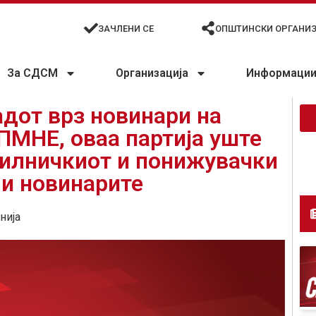
ЗАЧЛЕНИ СЕ
ОПШТИНСКИ ОРГАНИ
За СДСМ
Организација
Информации 
дот врз новинари на
ПМНЕ, оваа партија уште
силничкиот и понижувачки
 и новинарите
нија