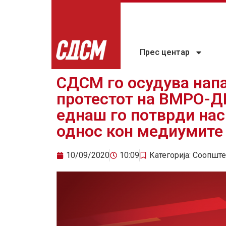
Прес центар
СДСМ го осудува напа
протестот на ВМРО-Д
еднаш го потврди на
однос кон медиумите
10/09/2020
10:09
Категорија:
Соопште