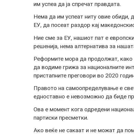
им успеа да ја спречат правдата.
Нема да им успеат ниту овие обиди, 
ЕУ, да посеат раздор кај македонскио
Ние сме за ЕУ, нашиот пат е европск
решeнија, нема алтернатива за нашат
Реформите мора да продолжат, како 
да водиме грижа за националните инт
пристапните преговори во 2020 годин
Правото на самоопределување е све
едноставно е невозможно да биде пр
Ова е момент кога одредени национа
партиски пресметки.
Ако веќе не сакаат и не можат да п