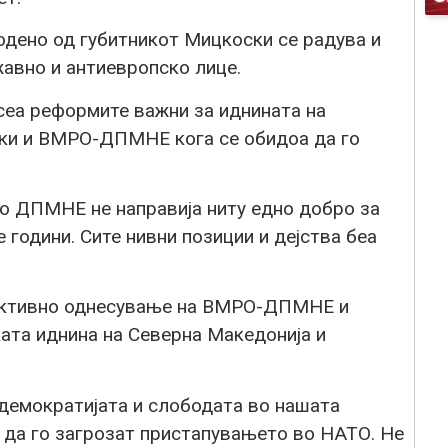
ено од губитникот Мицкоски се радува и
жавно и антиевропско лице.
осеа реформите важни за иднината на
ски и ВМРО-ДПМНЕ кога се обидоа да го
о ДПМНЕ не направија ниту едно добро за
 години. Сите нивни позиции и дејства беа
руктивно однесување на ВМРО-ДПМНЕ и
ата иднина на Северна Македонија и
 демократијата и слободата во нашата
и да го загрозат пристапувањето во НАТО. Не