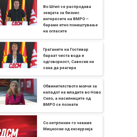
Во Штип се распродава
земјата за бизнис
интересите на ВМРО –
бараме итно поништување
на огласите
Граѓаните на Гостивар
бараат чиста вода и
одговорност, Савески не
сака да реагира
Обвинителството молчи за
нападот на младите во Ново
Село, а насилниците од
ВМРО се познати
Со нетрпение го чекаме
Мицкоски од екскурзија