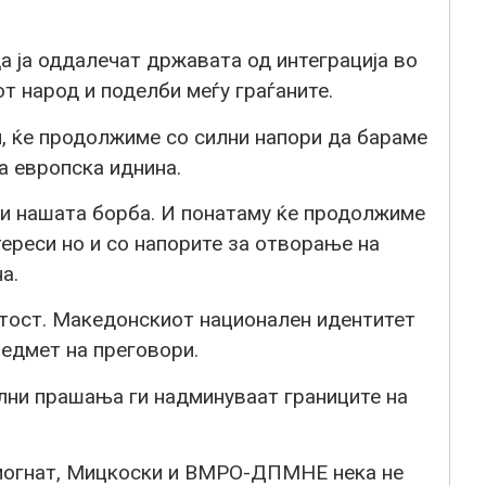
да ја оддалечат државата од интеграција во
т народ и поделби меѓу граѓаните.
и, ќе продолжиме со силни напори да бараме
а европска иднина.
и нашата борба. И понатаму ќе продолжиме
ереси но и со напорите за отворање на
а.
тост. Македонскиот национален идентитет
едмет на преговори.
лни прашања ги надминуваат границите на
омогнат, Мицкоски и ВМРО-ДПМНЕ нека не