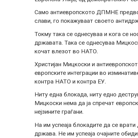
Само антиевропското ДПМНЕ предвод
слави, го покажуваат своето антидр
Токму така се однесуваа и кога се н
државата. Така се однесуваа Мицко
кочат влезот во НАТО.
Христијан Мицкоски и антиевропскот
европските интеграции во изминативе
контра НАТО и контра ЕУ.
Ниту една блокада, ниту едно дест
Мицкоски нема да ја спречат европск
нејзините граѓани.
На им успеаја блокадите да се врати
држава. Не им успеаја очајните обид