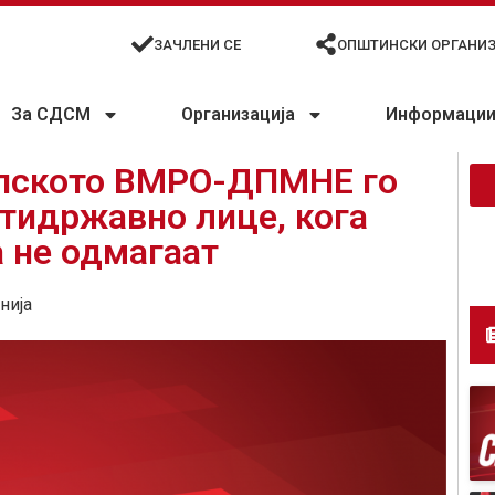
ЗАЧЛЕНИ СЕ
ОПШТИНСКИ ОРГАНИ
За СДСМ
Организација
Информации 
опското ВМРО-ДПМНЕ го
тидржавно лице, кога
а не одмагаат
нија