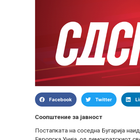
Facebook
Twitter
L
Соопштение за јавност
Постапката на соседна Бугарија наид
Европска Унија, од демократскиот св