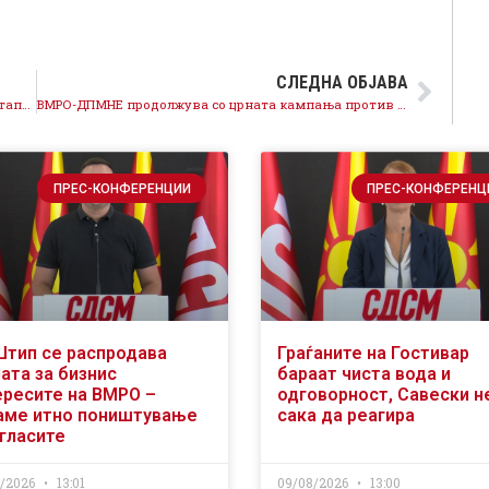
СЛЕДНА ОБЈАВА
Само атниевропскиот Мицкоски се радува на постапката на Бугарија, ДПМНЕ да не одмага
ВМРО-ДПМНЕ продолжува со црната кампања против здравството, Мицкоски не мисли на граѓаните, туку на неговата фотелја во белиот дворец
ПРЕС-КОНФЕРЕНЦИИ
ПРЕС-КОНФЕРЕНЦ
Штип се распродава
Граѓаните на Гостивар
ата за бизнис
бараат чиста вода и
ересите на ВМРО –
одговорност, Савески н
аме итно поништување
сака да реагира
огласите
8/2026
13:01
09/08/2026
13:00