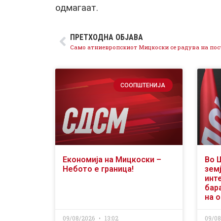
одмагаат.
ПРЕТХОДНА ОБЈАВА
СООПШТЕНИЈА
Економија на Мицкоски –
Во 
Небото е граница!
земј
инт
бар
на 
09/08/2026
13:02
09/0