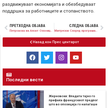
раздвижуваат економијата и обезбедуваат
поддршка за работниците и стопанството.
ПРЕТХОДНА ОБЈАВА
СЛЕДНА ОБЈАВА
Петровска на Алсат: Опозицијата во Собранието со месеци ја злоупотребува здравствената состојба, кривичните пријави на ВМРО-ДПМНЕ се неосновани
Митрески: Според програмата за имунизација на населението, денеска се одвива вакцинација на пратениците, граѓаните кои се повикани да го искористат терминот и да се вакцинираат
Назад кон Прес центарот
Последни вести
Жерновски: Владата тајно го
прифаќа францускиот предлог
што во опозиција го напаѓаше