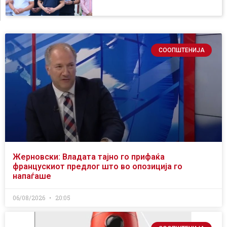
СООПШТЕНИЈА
Жерновски: Владата тајно го прифаќа
францускиот предлог што во опозиција го
напаѓаше
06/08/2026
20:05