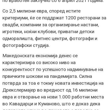
по вработен заклучно со 6 април 2021 година.
Со 2,5 милиони евра, според истите
критериуми, ќе се поддржат 1200 ресторани за
свадби, компании за организирање настани,
игротеки, ноќни клубови, приватни детски
одморалишта, фитнес центри, фотографи и
фотографски студија.
Македонската економија денес се
карактеризира со високо ниво на
конкурентност по успешното надминување на
првичките шокови на пандемијата. Силна
потврда за тоа е токму новата инвестиција на
Дрекслермајер во вредност од 16 милиони
евра и отворање на нови 1.000 работни места
во Кавадарци и Куманово, што е доказ дека