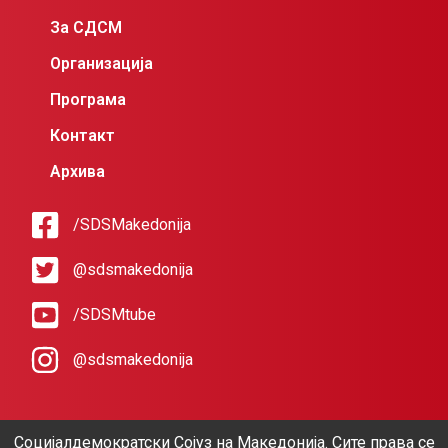
За СДСМ
Организација
Програма
Контакт
Архива
/SDSMakedonija
@sdsmakedonija
/SDSMtube
@sdsmakedonija
Социјалдемократски Сојуз на Македонија. Сите права се