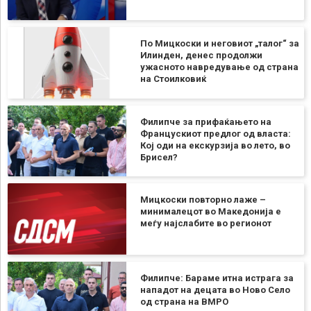
По Мицкоски и неговиот „талог“ за
Илинден, денес продолжи
ужасното навредување од страна
на Стоилковиќ
Филипче за прифаќањето на
Францускиот предлог од власта:
Кој оди на екскурзија во лето, во
Брисел?
Мицкоски повторно лаже –
минималецот во Македонија е
меѓу најслабите во регионот
Филипче: Бараме итна истрага за
нападот на децата во Ново Село
од страна на ВМРО