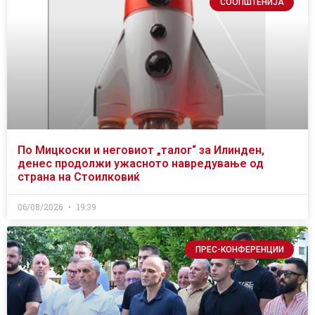
СООПШТЕНИЈА
По Мицкоски и неговиот „талог“ за Илинден,
денес продолжи ужасното навредување од
страна на Стоилковиќ
06/08/2026
19:39
ПРЕС-КОНФЕРЕНЦИИ