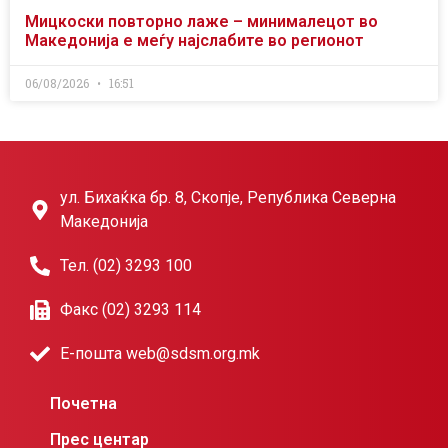
Мицкоски повторно лаже – минималецот во
Македонија е меѓу најслабите во регионот
06/08/2026
16:51
ул. Бихаќка бр. 8, Скопје, Република Северна
Македонија
Тел. (02) 3293 100
Факс (02) 3293 114
Е-пошта web@sdsm.org.mk
Почетна
Прес центар