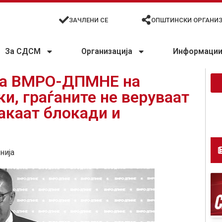
ЗАЧЛЕНИ СЕ
ОПШТИНСКИ ОРГАНИ
За СДСМ
Организација
Информации 
 на ВМРО-ДПМНЕ на
и, граѓаните не веруваат
сакаат блокади и
нија