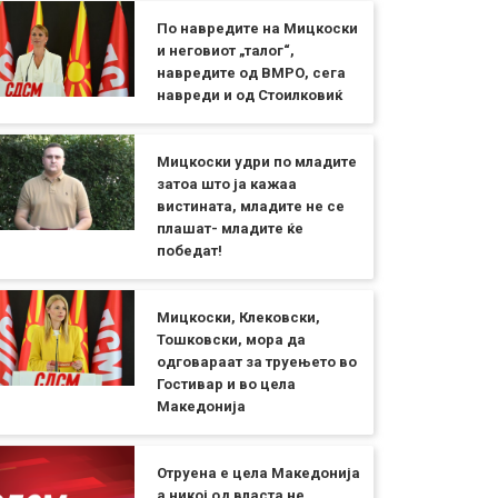
По навредите на Мицкоски
и неговиот „талог“,
навредите од ВМРО, сега
навреди и од Стоилковиќ
Мицкоски удри по младите
затоа што ја кажаа
вистината, младите не се
плашат- младите ќе
победат!
Мицкоски, Клековски,
Тошковски, мора да
одговараат за труењето во
Гостивар и во цела
Македонија
Отруена е цела Македонија
а никој од власта не