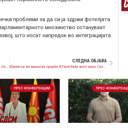
чки проблеми за да си ја здржи фотелјата
 парламентарното мнозинство остануваат
звој, што носат напредок во интеграцијата
СЛЕДНА ОБЈАВА
Одлуката на претседателот Бајден е силна порака, Охридскиот и Преспанскиот договор се државен интерес
Шилегов на маалска средба: И Гази Баба исто како Скопје расте и се развива, заедно со граѓаните ќе ја креираме најдобрата понуда за секоја општина за секој град
ПРЕС-КОНФЕРЕНЦИИ
ПРЕС-КОНФЕРЕНЦ