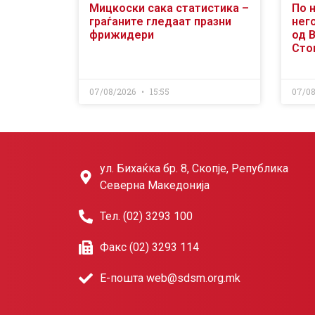
Мицкоски сака статистика –
По 
граѓаните гледаат празни
него
фрижидери
од 
Сто
07/08/2026
15:55
07/0
ул. Бихаќка бр. 8, Скопје, Република
Северна Македонија
Тел. (02) 3293 100
Факс (02) 3293 114
Е-пошта web@sdsm.org.mk