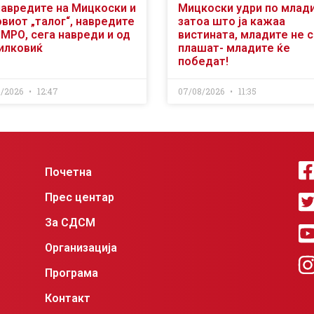
навредите на Мицкоски и
Мицкоски удри по млад
виот „талог“, навредите
затоа што ја кажаа
ВМРО, сега навреди и од
вистината, младите не 
илковиќ
плашат- младите ќе
победат!
8/2026
12:47
07/08/2026
11:35
Почетна
Прес центар
За СДСМ
Организација
Програма
Контакт