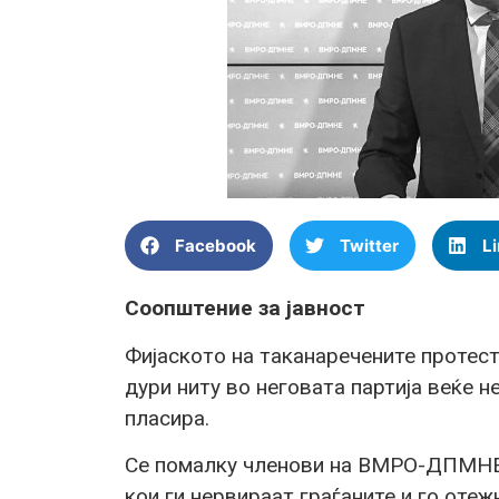
Facebook
Twitter
L
Соопштение за јавност
Фијаското на таканаречените протес
дури ниту во неговата партија веќе н
пласира.
Се помалку членови на ВМРО-ДПМНЕ 
кои ги нервираат граѓаните и го оте