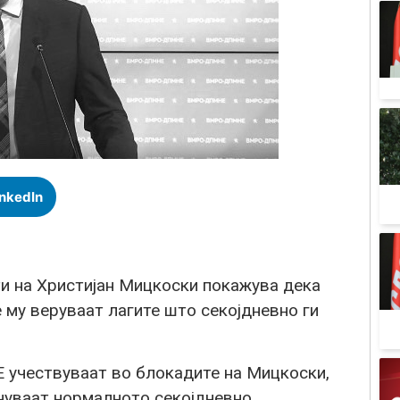
inkedIn
ти на Христијан Мицкоски покажува дека
е му веруваат лагите што секојдневно ги
учествуваат во блокадите на Мицкоски,
жнуваат нормалното секојдневно