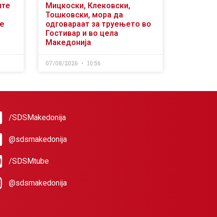
ите
Мицкоски, Клековски,
Тошковски, мора да
се
одговараат за труењето во
Гостивар и во цела
Македонија
07/08/2026
10:56
/SDSMakedonija
@sdsmakedonija
/SDSMtube
@sdsmakedonija