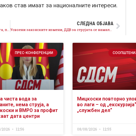
 каков став имаат за националните интереси.
СЛЕДНА ОБЈАВА
Форумот на пензионери на СДСМ започна со работа, прва конституитивна седница на Извршниот одбор
Усвоени законските измени, ДДВ за струјата се намалува на 5 отсто, за помали сметки за граѓаните
ПРЕС-КОНФЕРЕНЦИИ
СООПШТЕНИ
а чиста вода за
Мицкоски повторно уло
аните, нема струја, а
во лаги – од „екскурзија
коски и ВМРО за профит
„службен дел“
каат дата центри
8/2026
12:56
08/08/2026
12:55