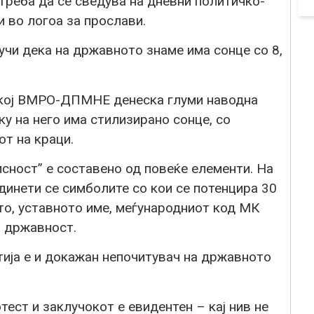
треба да се сведува на дневни политичко-
и во логоа за прослави.
и дека на државното знаме има сонце со 8,
а кој ВМРО-ДПМНЕ денеска глуми наводна
ку на него има стилизирано сонце, со
от на краци.
исност” е составено од повеќе елементи. На
динети се симболите со кои се потенцира 30
то, уставното име, меѓународниот код МК
а државност.
ја е и докажан непочитувач на државното
тест и заклучокот е евидентен – кај нив не