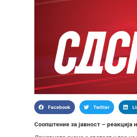
Facebook
Twitter
L
Соопштение за јавност – реакција