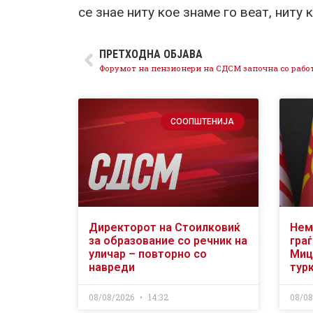
се знае ниту кое знаме го веат, ниту
ПРЕТХОДНА ОБЈАВА
СООПШТЕНИЈА
Директорот на Стоилковиќ
Нем
за образование со речник на
граѓ
уличар – повторно со
Миц
навреди
тур
08/08/2026
14:32
08/0