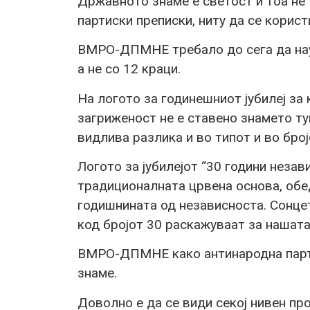
Државното знаме е светост и тоа не 
партиски преписки, ниту да се корист
ВМРО-ДПМНЕ требало до сега да науч
а не со 12 краци.
На логото за годинешниот јубилеј з
загриженост не е ставено знамето ту
видлива разлика и во типот и во број
Логото за јубилејот “30 години незав
традиционалната црвена основа, обе
годишнината од независноста. Сонце
код бројот 30 раскажуваат за нашат
ВМРО-ДПМНЕ како антинародна парти
знаме.
Доволно е да се види секој нивен про