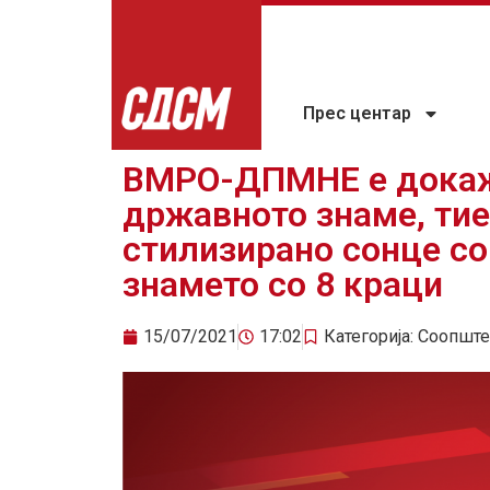
Прес центар
ВМРО-ДПМНЕ е докаж
државното знаме, тие
стилизирано сонце со
знамето со 8 краци
15/07/2021
17:02
Категорија:
Соопште