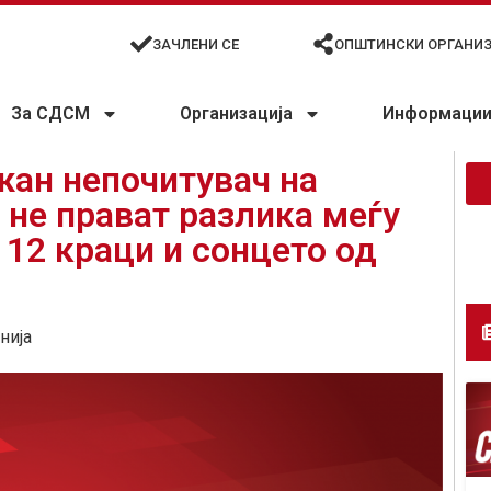
ЗАЧЛЕНИ СЕ
ОПШТИНСКИ ОРГАНИ
За СДСМ
Организација
Информации 
ан непочитувач на
 не прават разлика меѓу
 12 краци и сонцето од
нија