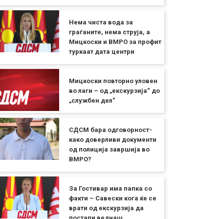
Нема чиста вода за
граѓаните, нема струја, а
Мицкоски и ВМРО за профит
туркаат дата центри
Мицкоски повторно уловен
во лаги – од „екскурзија“ до
„службен дел“
СДСМ бара одговорност-
како доверливи документи
од полиција завршија во
ВМРО?
За Гостивар има папка со
факти – Савески кога ќе се
врати од екскурзија да
постапи веднаш