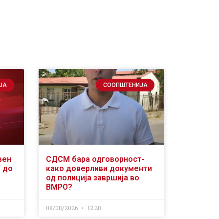
ЈА
СООПШТЕНИЈА
вен
СДСМ бара одговорност-
“ до
како доверливи документи
од полиција завршија во
ВМРО?
08/08/2026
12:28