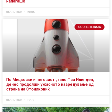
напаѓаше
06/08/2026
20:05
СООПШТЕНИЈА
По Мицкоски и неговиот „талог“ за Илинден,
денес продолжи ужасното навредување од
страна на Стоилковиќ
06/08/2026
19:39