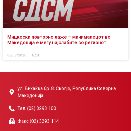
Мицкоски повторно лаже – минималецот во
Македонија е меѓу најслабите во регионот
06/08/2026
16:51
ул. Бихаќка бр. 8, Скопје, Република Северна
Македонија
Тел. (02) 3293 100
Факс (02) 3293 114