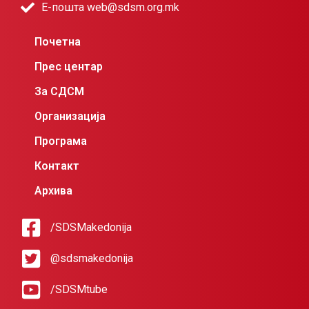
Е-пошта web@sdsm.org.mk
Почетна
Прес центар
За СДСМ
Организација
Програма
Контакт
Архива
/SDSMakedonija
@sdsmakedonija
/SDSMtube