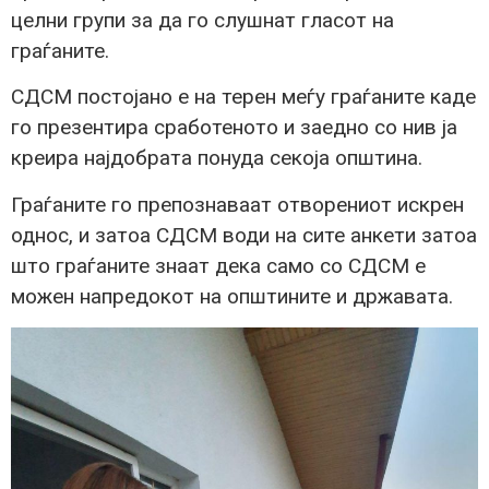
целни групи за да го слушнат гласот на
граѓаните.
СДСМ постојано е на терен меѓу граѓаните каде
го презентира сработеното и заедно со нив ја
креира најдобрата понуда секоја општина.
Граѓаните го препознаваат отворениот искрен
однос, и затоа СДСМ води на сите анкети затоа
што граѓаните знаат дека само со СДСМ е
можен напредокот на општините и државата.