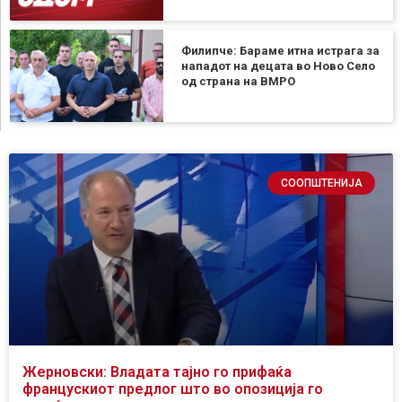
Филипче: Бараме итна истрага за
нападот на децата во Ново Село
од страна на ВМРО
СООПШТЕНИЈА
Жерновски: Владата тајно го прифаќа
францускиот предлог што во опозиција го