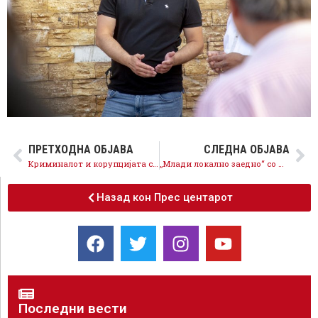
ПРЕТХОДНА ОБЈАВА
СЛЕДНА ОБЈАВА
Криминалот и корупцијата се заштитен знак на ВМРО-ДПМНЕ, Владата предводена од СДСМ се спротивставува на корупцијата и постапува по наодите на меѓународните и домашни извештаи
„Млади локално заедно“ со младите од Крива Паланка, Ранковце и Кратово: СДСМ и СДММ ја креираат најдобрата понуда за младите во секоја општина
Назад кон Прес центарот
Последни вести