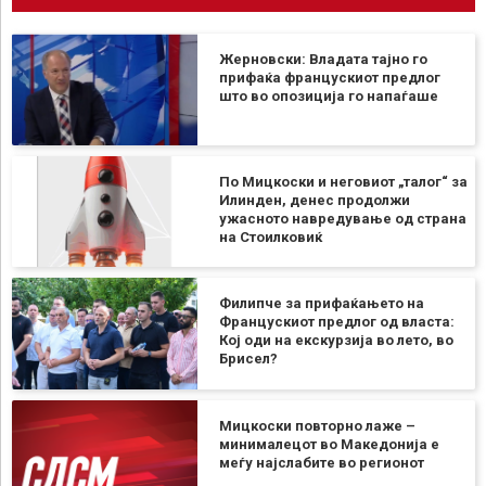
Жерновски: Владата тајно го
прифаќа францускиот предлог
што во опозиција го напаѓаше
По Мицкоски и неговиот „талог“ за
Илинден, денес продолжи
ужасното навредување од страна
на Стоилковиќ
Филипче за прифаќањето на
Францускиот предлог од власта:
Кој оди на екскурзија во лето, во
Брисел?
Мицкоски повторно лаже –
минималецот во Македонија е
меѓу најслабите во регионот