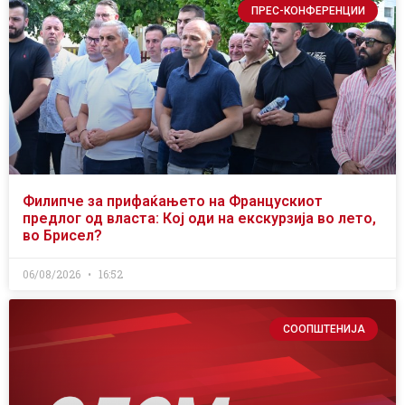
ПРЕС-КОНФЕРЕНЦИИ
Филипче за прифаќањето на Францускиот
предлог од власта: Кој оди на екскурзија во лето,
во Брисел?
06/08/2026
16:52
СООПШТЕНИЈА