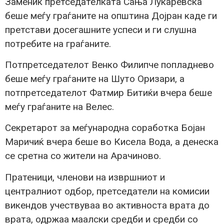
Заменик претседателката Сања Лукаревска
беше меѓу граѓаните на општина Дојран каде ги
претстави досегашните успеси и ги слушна
потребите на граѓаните.
Потпретседателот Венко Филипче попладнево
беше меѓу граѓаните на Шуто Оризари, а
потпретседателот Фатмир Битиќи вчера беше
меѓу граѓаните на Велес.
Секретарот за меѓународна соработка Бојан
Маричиќ вчера беше во Кисела Вода, а денеска
се сретна со жители на Арачиново.
Пратеници, членови на извршниот и
централниот одбор, претседатели на комисии
викендов учествуваа во активноста врата до
врата, одржаа маалски средби и средби со