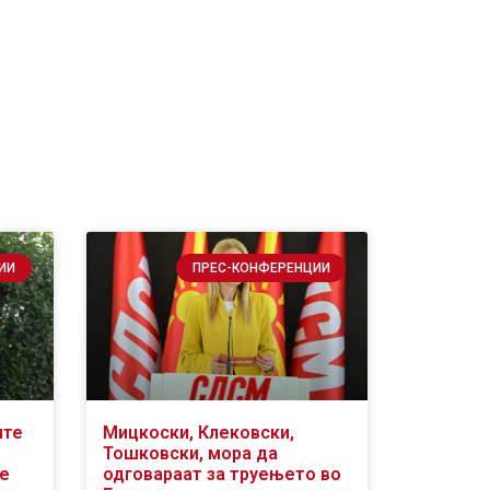
ИИ
ПРЕС-КОНФЕРЕНЦИИ
ите
Мицкоски, Клековски,
Тошковски, мора да
се
одговараат за труењето во