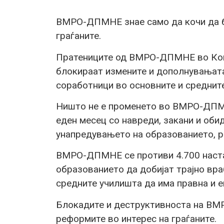
ВМРО-ДПМНЕ знае само да кочи да б
граѓаните.
Пратениците од ВМРО-ДПМНЕ во Коми
блокираат измените и дополнувањата
соработници во основните и среднит
Ништо не е променето во ВМРО-ДПМН
еден месец со навреди, закани и оби
унапредувањето на образованието, р
ВМРО-ДПМНЕ се противи 4.700 наста
образованието да добијат трајно вр
средните училишта да има правна и е
Блокадите и деструктивноста на ВМ
реформите во интерес на граѓаните.