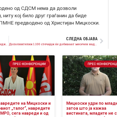
одено од СДСМ нема да дозволи
 ниту кој било друг граѓанин да биде
ПМНЕ предводено од Христијан Мицкоски.
СЛЕДНА ОБЈАВА
Седница на ИО на СДСМ: Дефинирани уште пет кандидати за градоначалници од редовите на СДСМ, продолжуваме да ја создаваме најдобрата понуда за секоја општина
Дополнителни 1.100 стечајци ќе добиваат месечен надомест од над 9.200 денари, се грижиме за сите
ПРЕС-КОНФЕРЕНЦИИ
ПРЕС-КОНФЕРЕНЦ
навредите на Мицкоски и
Мицкоски удри по млад
виот „талог“, навредите
затоа што ја кажаа
ВМРО, сега навреди и од
вистината, младите не 