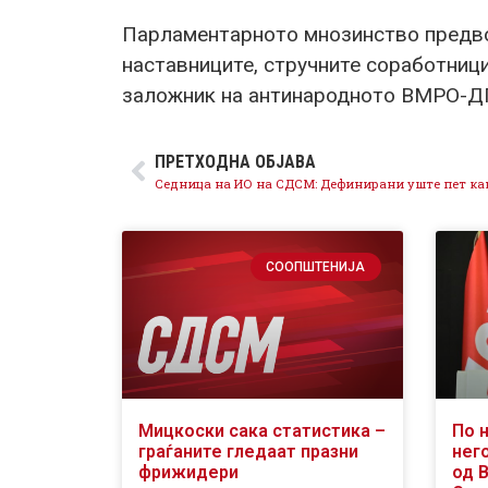
Парламентарното мнозинство предв
наставниците, стручните соработници,
заложник на антинародното ВМРО-Д
ПРЕТХОДНА ОБЈАВА
СООПШТЕНИЈА
Мицкоски сака статистика –
По 
граѓаните гледаат празни
него
фрижидери
од 