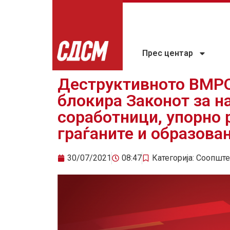
Прес центар
Деструктивното ВМР
блокира Законот за н
соработници, упорно 
граѓаните и образова
30/07/2021
08:47
Категорија:
Соопште