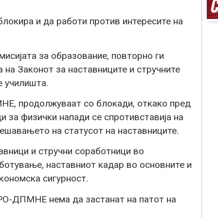
локира и да работи против интересите на
сијата за образование, повторно ги
 на Законот за наставниците и стручните
е училишта.
Е, продолжуваат со блокади, откако пред
ди за физички напади се спротивставија на
ешавањето на статусот на наставниците.
вници и стручни соработници во
аботување, наставниот кадар во основните и
кономска сигурност.
РО-ДПМНЕ нема да застанат на патот на