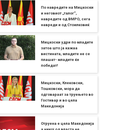
По навредите на Мицкоски
и неговиот „талог“,
навредите од ВМРО, сега
навреди и од Стоилковиќ
Мицкоски удри по младите
затоа што ја кажаа
вистината, младите не се
плашат- младите ќе
победат!
Мицкоски, Клековски,
Тошковски, мора да
одговараат за труењето во
Гостивар и во цела
Македонија
Отруена е цела Македонија
а никој од власта не