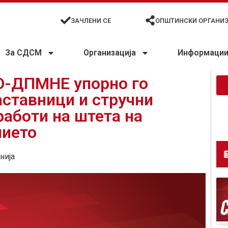
ЗАЧЛЕНИ СЕ
ОПШТИНСКИ ОРГАНИ
За СДСМ
Организација
Информации 
О-ДПМНЕ упорно го
аставници и стручни
работи на штета на
нието
нија