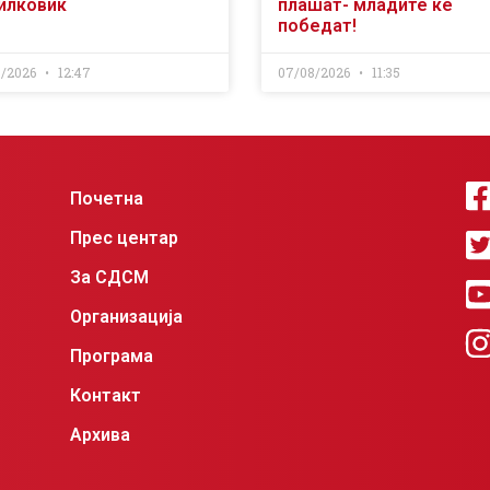
илковиќ
плашат- младите ќе
победат!
8/2026
12:47
07/08/2026
11:35
Почетна
Прес центар
За СДСМ
Организација
Програма
Контакт
Архива