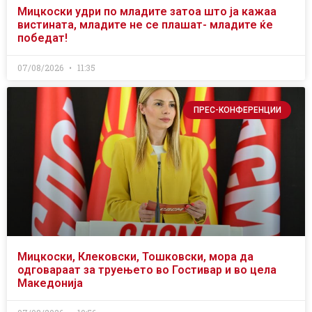
Мицкоски удри по младите затоа што ја кажаа
вистината, младите не се плашат- младите ќе
победат!
07/08/2026
11:35
ПРЕС-КОНФЕРЕНЦИИ
Мицкоски, Клековски, Тошковски, мора да
одговараат за труењето во Гостивар и во цела
Македонија