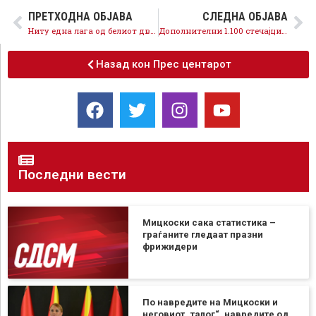
ПРЕТХОДНА ОБЈАВА
СЛЕДНА ОБЈАВА
Ниту една лага од белиот дворец не може да го покрие фактот дека ВМРО-ДПМНЕ е на браникот на криминалот
Дополнителни 1.100 стечајци ќе добиваат месечен надомест од над 9.200 денари, грижата за сите граѓани е наш врвен приоритет
Назад кон Прес центарот
Последни вести
Мицкоски сака статистика –
граѓаните гледаат празни
фрижидери
По навредите на Мицкоски и
неговиот „талог“, навредите од