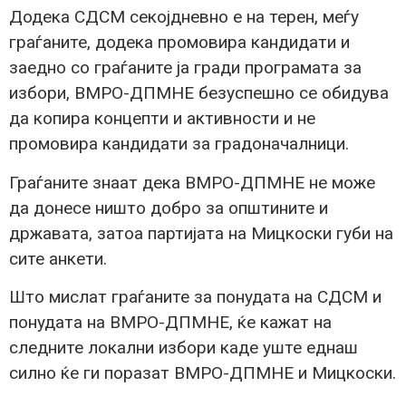
Додека СДСМ секојдневно е на терен, меѓу
граѓаните, додека промовира кандидати и
заедно со граѓаните ја гради програмата за
избори, ВМРО-ДПМНЕ безуспешно се обидува
да копира концепти и активности и не
промовира кандидати за градоначалници.
Граѓаните знаат дека ВМРО-ДПМНЕ не може
да донесе ништо добро за општините и
државата, затоа партијата на Мицкоски губи на
сите анкети.
Што мислат граѓаните за понудата на СДСМ и
понудата на ВМРО-ДПМНЕ, ќе кажат на
следните локални избори каде уште еднаш
силно ќе ги поразат ВМРО-ДПМНЕ и Мицкоски.