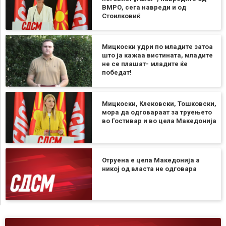
ВМРО, сега навреди и од
Стоилковиќ
Мицкоски удри по младите затоа
што ја кажаа вистината, младите
не се плашат- младите ќе
победат!
Мицкоски, Клековски, Тошковски,
мора да одговараат за труењето
во Гостивар и во цела Македонија
Отруена е цела Македонија а
никој од власта не одговара