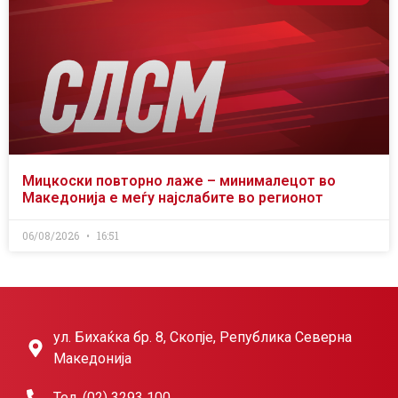
Мицкоски повторно лаже – минималецот во
Македонија е меѓу најслабите во регионот
06/08/2026
16:51
ул. Бихаќка бр. 8, Скопје, Република Северна
Македонија
Тел. (02) 3293 100