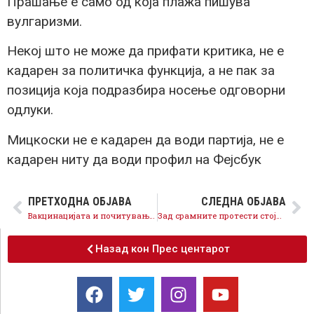
Прашање е само од која плажа пишува
вулгаризми.
Некој што не може да прифати критика, не е
кадарен за политичка функција, а не пак за
позиција која подразбира носење одговорни
одлуки.
Мицкоски не е кадарен да води партија, не е
кадарен ниту да води профил на Фејсбук
ПРЕТХОДНА ОБЈАВА
СЛЕДНА ОБЈАВА
Вакцинацијата и почитувањето на мерките клучни за заштита на колективното здравје
Зад срамните протести стојат ВМРО-ДПМНЕ и Левица, СДСМ ги осудува нападите на лекарите и медиумите
Назад кон Прес центарот