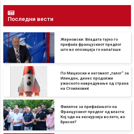
Последни вести
Жерновски: Владата тајно го
прифаќа францускиот предлог
што во опозиција го напаѓаше
По Мицкоски и неговиот „талог“ за
Илинден, денес продолжи
ужасното навредување од страна
на Стоилковиќ
Филипче за прифаќањето на
Францускиот предлог од власта:
Кој оди на екскурзија во лето, во
Брисел?