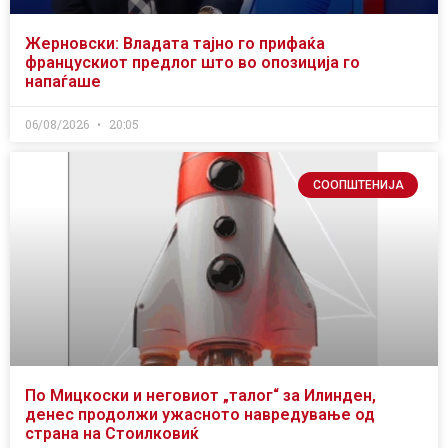
Жерновски: Владата тајно го прифаќа
францускиот предлог што во опозиција го
напаѓаше
06/08/2026
20:05
СООПШТЕНИЈА
По Мицкоски и неговиот „талог“ за Илинден,
денес продолжи ужасното навредување од
страна на Стоилковиќ