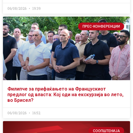
06/08/2026
19:39
ПРЕС-КОНФЕРЕНЦИИ
Филипче за прифаќањето на Францускиот
предлог од власта: Кој оди на екскурзија во лето,
во Брисел?
06/08/2026
16:52
СООПШТЕНИЈА