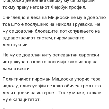
Мицкоски деновиве секому му се разјасни
токму преку неговиот Фејсбук профил.
Очигледно е дека на Мицкоски не му е доволно
тоа што е послушник на Никола Груевски. Не
му се доволни блокадите, поткопувањето на
здравствениот систем, пироманските
деструкции.
Не му се доволни ниту релевантни европски
истражувања кои го посочија како извор на
лажни вести.
Политичкиот пироман Мицкоски упорно тера
надолу, однесувајќи се како обичен трол што
дели пцовки на интернет. Толку може, толкав
му е капацитетот.