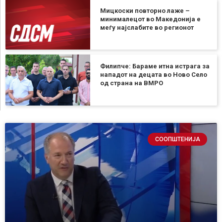
Мицкоски повторно лаже –
минималецот во Македонија е
меѓу најслабите во регионот
Филипче: Бараме итна истрага за
нападот на децата во Ново Село
од страна на ВМРО
СООПШТЕНИЈА