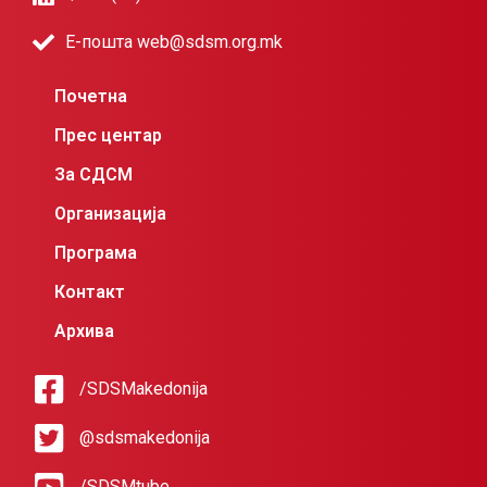
Е-пошта web@sdsm.org.mk
Почетна
Прес центар
За СДСМ
Организација
Програма
Контакт
Архива
/SDSMakedonija
@sdsmakedonija
/SDSMtube