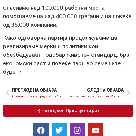
Спасивме над 100.000 работни места,
помогнавме на над 400.000 граѓани и на повеќе
од 35.000 компании.
Како одговорна партија продолжуваме да
реализираме мерки и политики кои
обезбедуваат подобар животен стандард, брз
економски раст и повеќе пари во семејните
буџети.
ПРЕТХОДНА ОБЈАВА
СЛЕДНА ОБЈАВА
Спасовски на средба во Охрид: Со СДСМ и Георгиевски продолжува развојот на Охрид, ја имаме најдобрата кадровска и програмска понуда
Вулгарниот речник на Мицковски и Апасиев – две страни на иста монета
Назад кон Прес центарот