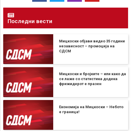
Последни вести
Мицкоски објави видео 35 години
независност – промоција на
СДСМ
Мицкоски и бројките – или како да
се лаже со статистика додека
фрижидерот е празен
Економија на Мицкоски – Небото
е граница!