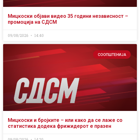
Мицкоски објави видео 35 години независност –
промоција на СДСМ
09/08/2026
14:40
СООПШТЕНИЈА
Мицкоски и бројките – или како да се лаже со
статистика додека фрижидерот е празен
09/08/2026
14:20