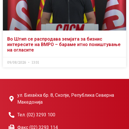
Во Штип се распродава земјата за бизнис
интересите на ВМРО – бараме итно поништување
на огласите
09/08/2026
13:01
ул. Бихаќка бр. 8, Скопје, Република Северна
Македонија
Тел. (02) 3293 100
Факс (02) 3293 114