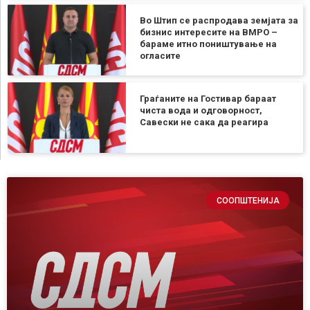
Во Штип се распродава земјата за
бизнис интересите на ВМРО –
бараме итно поништување на
огласите
Граѓаните на Гостивар бараат
чиста вода и одговорност,
Савески не сака да реагира
СООПШТЕНИЈА