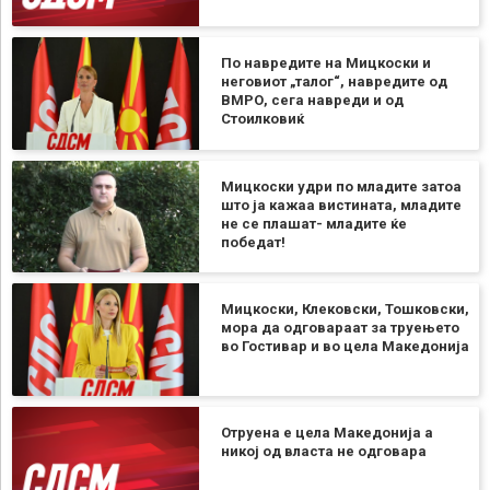
По навредите на Мицкоски и
неговиот „талог“, навредите од
ВМРО, сега навреди и од
Стоилковиќ
Мицкоски удри по младите затоа
што ја кажаа вистината, младите
не се плашат- младите ќе
победат!
Мицкоски, Клековски, Тошковски,
мора да одговараат за труењето
во Гостивар и во цела Македонија
Отруена е цела Македонија а
никој од власта не одговара