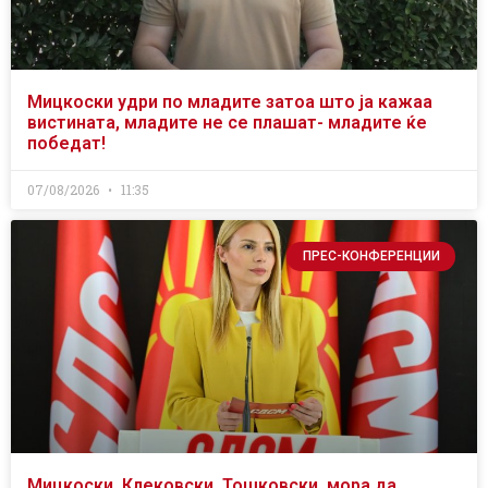
Мицкоски удри по младите затоа што ја кажаа
вистината, младите не се плашат- младите ќе
победат!
07/08/2026
11:35
ПРЕС-КОНФЕРЕНЦИИ
Мицкоски, Клековски, Тошковски, мора да