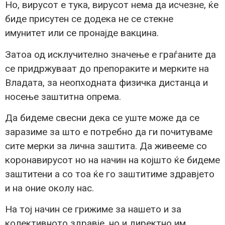
Но, вирусот е тука, вирусот нема да исчезне, ќе
биде присутен се додека не се стекне
имунитет или се пронајде вакцина.
Затоа од исклучително значење е граѓаните да
се придржуваат до препораките и мерките на
Владата, за неопходната физичка дистанца и
носење заштитна опрема.
Да бидеме свесни дека се уште може да се
заразиме за што е потребно да ги почитуваме
сите мерки за лична заштита. Да живееме со
коронавирусот но на начин на којшто ќе бидеме
заштитени а со тоа ќе го заштитиме здравјето
и на оние околу нас.
На тој начин се грижиме за нашето и за
колективното здравје, но и директно им