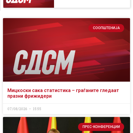
СООПШТЕНИЈА
Мицкоски сака статистика – граѓаните гледаат
празни фрижидери
07/08/2026
15:55
ПРЕС-КОНФЕРЕНЦИИ