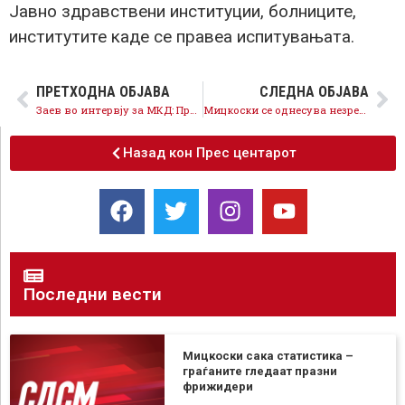
Јавно здравствени институции, болниците,
институтите каде се правеа испитувањата.
ПРЕТХОДНА ОБЈАВА
СЛЕДНА ОБЈАВА
Заев во интервју за МКД: Предлозите за август или септември се предлози воопшто да нема избори, за тогаш СЗО најавува нов бран на вирусот
Мицкоски се однесува незрело и профитерски, изборите се решение, а не проблем
Назад кон Прес центарот
Последни вести
Мицкоски сака статистика –
граѓаните гледаат празни
фрижидери