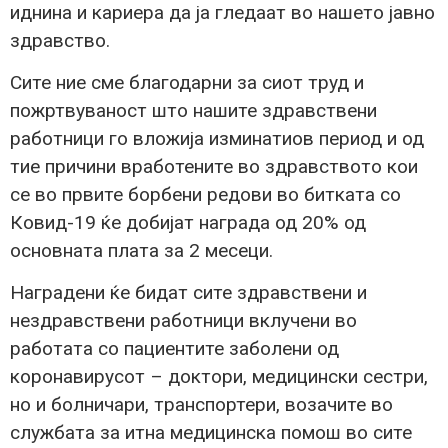
иднина и кариера да ја гледаат во нашето јавно
здравство.
Сите ние сме благодарни за сиот труд и
пожртвуваност што нашите здравствени
работници го вложија изминатиов период и од
тие причини вработените во здравството кои
се во првите борбени редови во битката со
Ковид-19 ќе добијат награда од 20% од
основната плата за 2 месеци.
Наградени ќе бидат сите здравствени и
нездравствени работници вклучени во
работата со пациентите заболени од
коронавирусот – доктори, медицински сестри,
но и болничари, транспортери, возачите во
службата за итна медицинска помош во сите