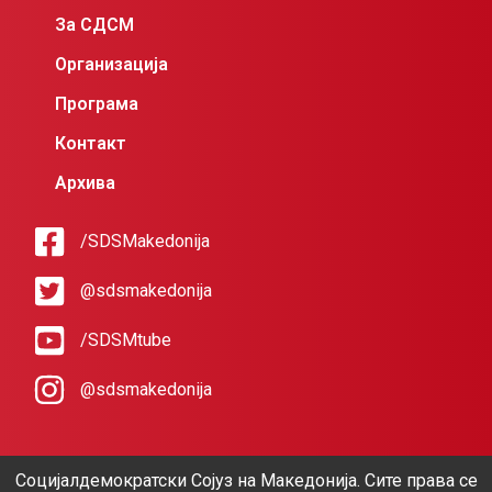
За СДСМ
Организација
Програма
Контакт
Архива
/SDSMakedonija
@sdsmakedonija
/SDSMtube
@sdsmakedonija
Социјалдемократски Сојуз на Македонија. Сите права се