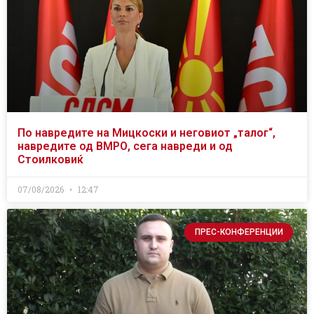
По навредите на Мицкоски и неговиот „талог“,
навредите од ВМРО, сега навреди и од
Стоилковиќ
07/08/2026
12:47
ПРЕС-КОНФЕРЕНЦИИ