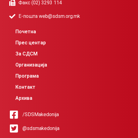
Факс (02) 3293 114
Е-пошта web@sdsm.org.mk
Почетна
Прес центар
За СДСМ
Организација
Програма
Контакт
Архива
/SDSMakedonija
@sdsmakedonija