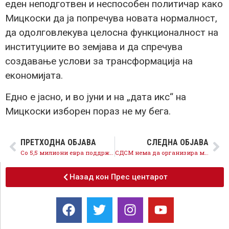
еден неподготвен и неспособен политичар како
Мицкоски да ја попречува новата нормалност,
да одолговлекува целосна функционалност на
институциите во земјава и да спречува
создавање услови за трансформација на
економијата.
Едно е јасно, и во јуни и на „дата икс“ на
Мицкоски изборен пораз не му бега.
ПРЕТХОДНА ОБЈАВА
СЛЕДНА ОБЈАВА
Со 5,5 милиони евра поддржани 738 компании со над 6.500 вработени, целосно реализирана првата линија бескаматни кредити
СДСМ нема да организира митинзи и ќе ги почитува ги сите препораки на здравствените институции
Назад кон Прес центарот