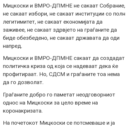
Мицкоски и ВМРО-ДПМНЕ не сакаат Собрание,
не сакаат избори, не сакаат институции со полн
легитимитет, не сакаат економијата да
заживее, не сакаат здрвјето на граѓаните да
биде обезбедено, не сакаат државата да оди
напред.
Мицкоски и ВМРО-ДПМНЕ сакаат да создадат
политичка криза од која се надеваат дека ќе
профитираат. Но, СДСМ и граѓаните тоа нема
да го дозволат.
Граѓаните добро го паметат неодговорниот
однос на Мицкоски за цело време на
коронакризата.
На почетокот Мицкоски се потсмеваше и ја