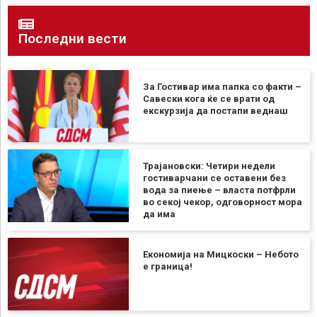
Последни вести
За Гостивар има папка со факти –
Савески кога ќе се врати од
екскурзија да постапи веднаш
Трајановски: Четири недели
гостиварчани се оставени без
вода за пиење – власта потфрли
во секој чекор, одговорност мора
да има
Економија на Мицкоски – Небото
е граница!