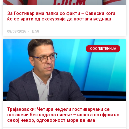
За Гостивар има папка со факти – Савески кога
ќе се врати од екскурзија да постапи веднаш
08/08/2026
11:58
СООПШТЕНИЈА
Трајановски: Четири недели гостиварчани се
оставени без вода за пиење – власта потфрли во
секој чекор, одговорност мора да има