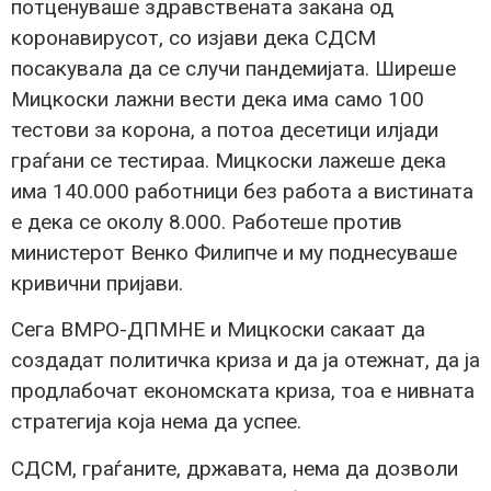
потценуваше здравствената закана од
коронавирусот, со изјави дека СДСМ
посакувала да се случи пандемијата. Ширеше
Мицкоски лажни вести дека има само 100
тестови за корона, а потоа десетици илјади
граѓани се тестираа. Мицкоски лажеше дека
има 140.000 работници без работа а вистината
е дека се околу 8.000. Работеше против
министерот Венко Филипче и му поднесуваше
кривични пријави.
Сега ВМРО-ДПМНЕ и Мицкоски сакаат да
создадат политичка криза и да ја отежнат, да ја
продлабочат економската криза, тоа е нивната
стратегија која нема да успее.
СДСМ, граѓаните, државата, нема да дозволи