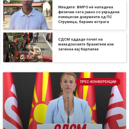
Младите: ВМРО нè нападнаа
физички сега јавно со украдени
полициски документи од ПС
Струмица, бараме истрага
СДСМ оддаде почит на
македонските бранители кои
загинаа кај Карпалак
ПРЕС-КОНФЕРЕНЦИИ