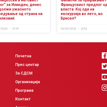
Мицкоски и неговиот
Филипче за прифаќањет
ог“ за Илинден, денес
Францускиот предлог о
должи ужасното
власта: Кој оди на
редување од страна на
екскурзија во лето, во
илковиќ
Брисел?
/2026
19:39
06/08/2026
16:52
Почетна
Прес центар
За СДСМ
Организација
Програма
Контакт