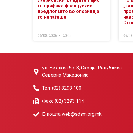
Жерновски: Владата тајно
По 
го прифаќа францускиот
„тал
предлог што во опозиција
про
го напаѓаше
нав
Сто
06/08/2026
20:05
06/08
ул. Бихаќка бр. 8, Скопје, Република
Северна Македонија
Тел. (02) 3293 100
Факс (02) 3293 114
Е-пошта web@sdsm.org.mk