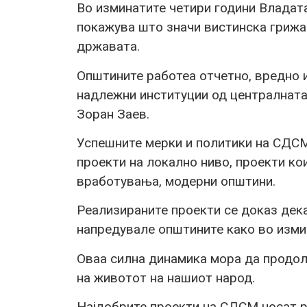
Во изминатите четири години Владат
покажува што значи вистинска грижа 
државата.
Општините работеа отчетно, вредно и
надлежни институции од централнат
Зоран Заев.
Успешните мерки и политики на СДСМ
проекти на локално ниво, проекти ко
вработувања, модерни општини.
Реализираните проекти се доказ дека
напредувале општините како во изми
Оваа силна динамика мора да продол
на животот на нашиот народ.
Најдобрите проекти на СДСМ носат ра