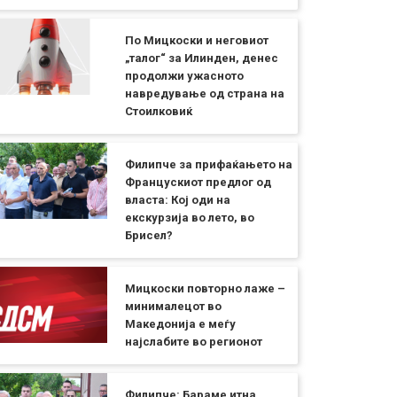
По Мицкоски и неговиот
„талог“ за Илинден, денес
продолжи ужасното
навредување од страна на
Стоилковиќ
Филипче за прифаќањето на
Францускиот предлог од
власта: Кој оди на
екскурзија во лето, во
Брисел?
Мицкоски повторно лаже –
минималецот во
Македонија е меѓу
најслабите во регионот
Филипче: Бараме итна