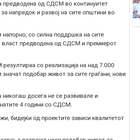
а предводена од СДСМ во континуитет
за напредок и развој на сите општини во
 напорно, со силна поддршка на сите
а власт предводена од СДСМ и премиерот
 резултираа со реализација на над 7.000
и значат подобар живот за сите граѓани, нови
 никогаш досега не се развивале и
натите 4 години со СДСМ.
жи, бидејќи од проектите зависи квалитетот
звој, а развојот носи подобар живот за