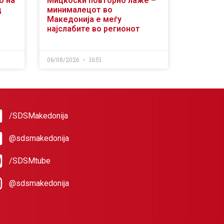
о на
Мицкоски повторно лаже –
д
минималецот во
Македонија е меѓу
најслабите во регионот
06/08/2026
16:51
/SDSMakedonija
@sdsmakedonija
/SDSMtube
@sdsmakedonija