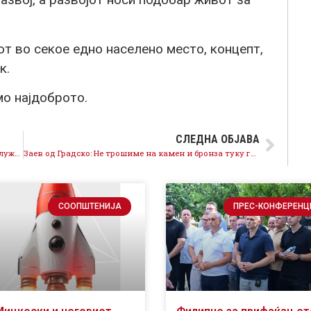
от во секое едно населено место, концепт,
к.
мо најдоброто.
СЛЕДНА ОБЈАВА
Николовски од Крива Паланка: Мојот народ го заслужува најдоброто и ќе го добие најдоброто, СДСМ ја има најдобрата понуда за Крива Паланка и за сите општини!
Заев од Градско: Не трошиме на камен и бронза туку градиме патишта, училишта и градинки
СООПШТЕНИЈА
ПРЕС-КОНФЕРЕНЦ