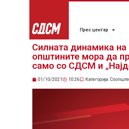
Прес центар
Силната динамика на 
општините мора да п
само со СДСМ и „Најд
01/10/2021
10:26
Категорија:
Соопште