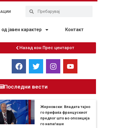
ЗАЦИИ
од јавен карактер
Контакт
Назад кон Прес центарот
Последни вести
Жерновски: Владата тајно
го прифаќа францускиот
предлог што во опозиција
го напаѓаше