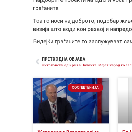
граѓаните.
Тоа го носи најдоброто, подобар жив
визија што води кон развој и напредо
Бидејќи граѓаните го заслужуваат са
ПРЕТХОДНА ОБЈАВА
СООПШТЕНИЈА