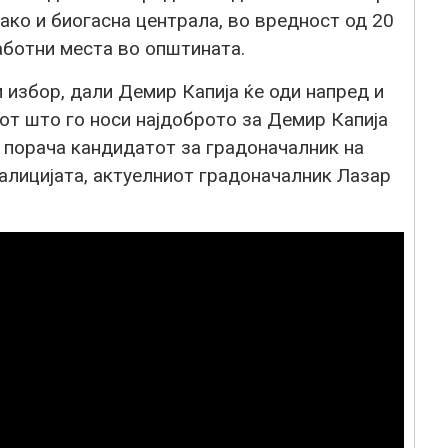
како и биогасна централа, во вредност од 20
аботни места во општината.
и избор, дали Демир Капија ќе оди напред и
мот што го носи најдоброто за Демир Капија
, порача кандидатот за градоначалник на
лицијата, актуелниот градоначалник Лазар