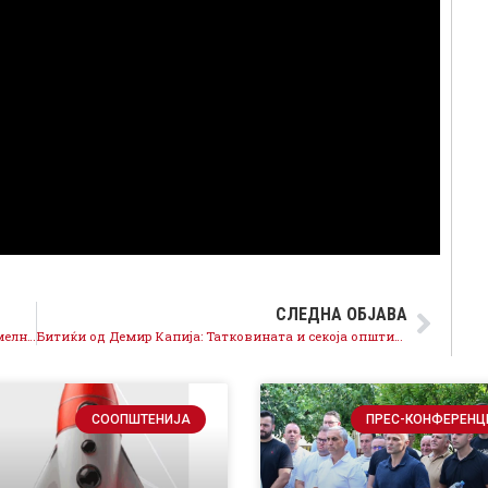
СЛЕДНА ОБЈАВА
Заев од Пехчево: Ги враќаме младите, градиме темелно и нудиме модерна држава за сите граѓани
Битиќи од Демир Капија: Татковината и секоја општина се сака со работа и со инвестиции, креираме можности за младите генерации
СООПШТЕНИЈА
ПРЕС-КОНФЕРЕНЦ