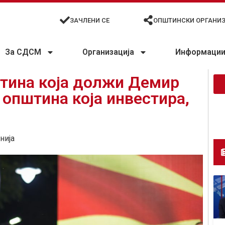
ЗАЧЛЕНИ СЕ
ОПШТИНСКИ ОРГАНИ
За СДСМ
Организација
Информации 
штина која должи Демир
 општина која инвестира,
нија