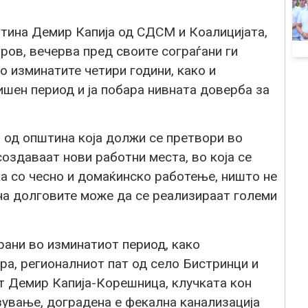
тина Демир Капија од СДСМ и Коалицијата,
ров, вечерва пред своите сограѓани ги
 изминатите четири години, како и
шен период и ја побара нивната доверба за
 од општина која должи се претвори во
 создаваат нови работни места, во која се
ка со чесно и домаќинско работење, ништо не
на долговите може да се реализираат големи
рани во изминатиот период, како
ра, регионалниот пат од село Бистринци и
ат Демир Капија-Корешница, клучката кон
зување, доградена е фекална канализација