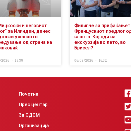
Мицкоски и неговиот
Филипче за прифаќањет
ог“ за Илинден, денес
Францускиот предлог о
должи ужасното
власта: Кој оди на
редување од страна на
екскурзија во лето, во
илковиќ
Брисел?
/2026
19:39
06/08/2026
16:52
Почетна
Прес центар
За СДСМ
Организација