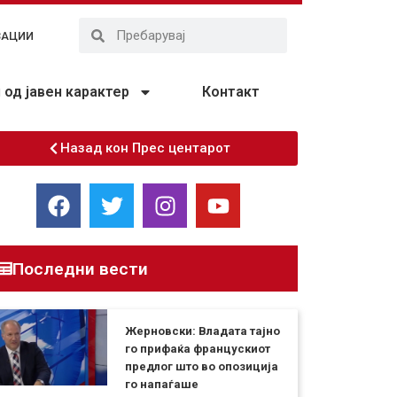
ЗАЦИИ
од јавен карактер
Контакт
Назад кон Прес центарот
Последни вести
Жерновски: Владата тајно
го прифаќа францускиот
предлог што во опозиција
го напаѓаше