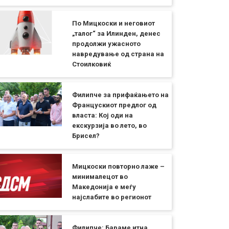
По Мицкоски и неговиот
„талог“ за Илинден, денес
продолжи ужасното
навредување од страна на
Стоилковиќ
Филипче за прифаќањето на
Францускиот предлог од
власта: Кој оди на
екскурзија во лето, во
Брисел?
Мицкоски повторно лаже –
минималецот во
Македонија е меѓу
најслабите во регионот
Филипче: Бараме итна