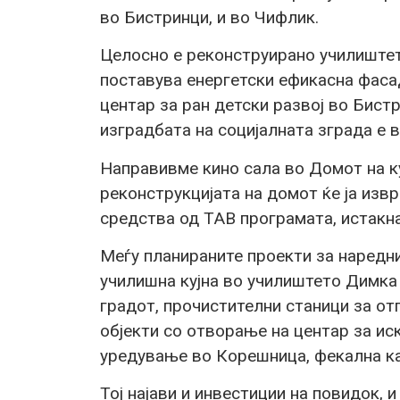
во Бистринци, и во Чифлик.
Целосно е реконструирано училиштет
поставува енергетски ефикасна фаса
центар за ран детски развој во Бист
изградбата на социјалната зграда е 
Направивме кино сала во Домот на к
реконструкцијата на домот ќе ја из
средства од ТАВ програмата, истакн
Меѓу планираните проекти за наредн
училишна кујна во училиштето Димка 
градот, прочистителни станици за отп
објекти со отворање на центар за ис
уредување во Корешница, фекална ка
Тој најави и инвестиции на повидок, 