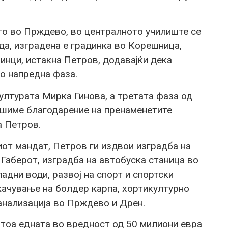
о во Прждево, во централното училиште се
да, изградена е градинка во Корешница,
ринци, истакна Петров, додавајќи дека
во напредна фаза.
ултурата Мирка Гинова, а третата фаза од
вршиме благодарение на пренаменетите
а Петров.
иот мандат, Петров ги издвои изградба на
Габерот, изградба на автобуска станица во
адни води, развој на спорт и спортски
качување на болдер карпа, хортикултурно
нализација во Прждево и Дрен.
и тоа едната во вредност од 50 милиони евра