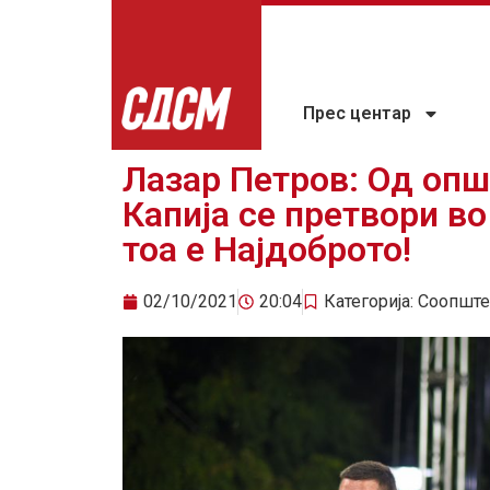
Прес центар
Лазар Петров: Од оп
Капија се претвори во
тоа е Најдоброто!
02/10/2021
20:04
Категорија:
Соопште