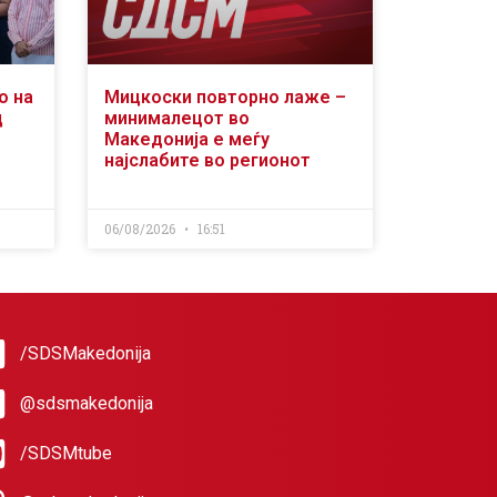
о на
Мицкоски повторно лаже –
д
минималецот во
Македонија е меѓу
најслабите во регионот
06/08/2026
16:51
/SDSMakedonija
@sdsmakedonija
/SDSMtube