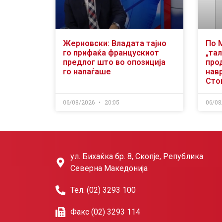
Жерновски: Владата тајно
По 
го прифаќа францускиот
„тал
предлог што во опозиција
про
го напаѓаше
нав
Сто
06/08/2026
20:05
06/08
ул. Бихаќка бр. 8, Скопје, Република
Северна Македонија
Тел. (02) 3293 100
Факс (02) 3293 114