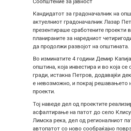
Соопштение за јавност
Кандидатот за градоначалник на опш
актуелниот градоначалник Лазар Пет
презентираше сработените проекти во
планираните за наредниот четиригоди
да продолжи развојот на општината.
Во изминатите 4 години Демир Капија
општина, која инвестира и во која се
гради, истакна Петров, додавајќи де
е невозможно, и покрај решавањето 
проекти.
Тој наведе дел од проектите реализи
асфалтирање на патот до село Клису
Лимска река, дел од регионалниот п
автопатот со ново сообраќајно повр