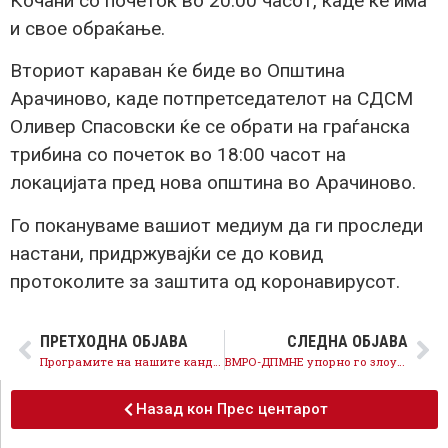
Кочани со почеток во 20:00 часот, каде ќе има
и свое обраќање.
Вториот караван ќе биде во Општина
Арачиново, каде потпретседателот на СДСМ
Оливер Спасовски ќе се обрати на граѓанска
трибина со почеток во 18:00 часот на
локацијата пред нова општина во Арачиново.
Го покануваме вашиот медиум да ги проследи
настани, придржувајќи се до ковид
протоколите за заштита од коронавирусот.
ПРЕТХОДНА ОБЈАВА
СЛЕДНА ОБЈАВА
Програмите на нашите кандидати за градоначалници го имаат најдоброто – важни и реално остварливи проекти за подобар животен стандард
ВМРО-ДПМНЕ упорно го злоупотребува пожарот во Тетово за политички цели, конструира случаи и измислици, во обид за политичко профитерство
Назад кон Прес центарот