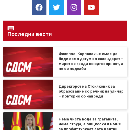
Последни вести
Филипче: Карпалак не смее да
биде само датум во календарот –
мирот се гради со одговорност, а
не со поделби
Директорот на Стоилковиќ за
образование со речник на уличар
– повторно со навреди
Нема чиста вода за граѓаните,
нема струја, а Мицкоски и ВМРО
за профит туркаат дата центри