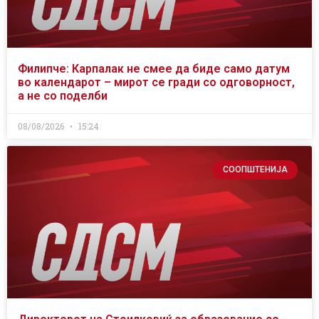
Филипче: Карпалак не смее да биде само датум
во календарот – мирот се гради со одговорност,
а не со поделби
08/08/2026
15:24
СООПШТЕНИЈА