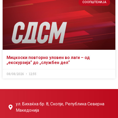
СООПШТЕНИЈА
Мицкоски повторно уловен во лаги – од
„екскурзија“ до „службен дел“
08/08/2026
12:55
ул. Бихаќка бр. 8, Скопје, Република Северна
Македонија