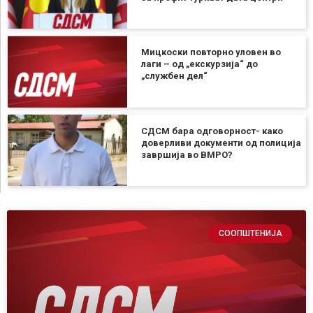
Мицкоски повторно уловен во
лаги – од „екскурзија“ до
„службен дел“
СДСМ бара одговорност- како
доверливи документи од полиција
завршија во ВМРО?
СООПШТЕНИЈА