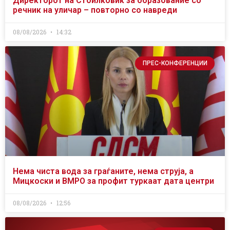
Директорот на Стоилковиќ за образование со
речник на уличар – повторно со навреди
08/08/2026
14:32
ПРЕС-КОНФЕРЕНЦИИ
Нема чиста вода за граѓаните, нема струја, а
Мицкоски и ВМРО за профит туркаат дата центри
08/08/2026
12:56