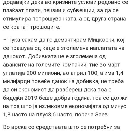
додавајќи дека во кризните услови редовно се
плаќаат плати, пензии и субвенции, за да се
стимулира потрошувачката, а од друга страна
се кратат трошоците.
– Тука сакам да го демантирам Мицкоски, кој
се прашува од каде е зголемена наплатата на
данокот. Добивката не е зголемена од
авансите на големите компании, тие во март
уплатија 200 милиони, во април 100, а има 1,4
милијарди повеќе данок на добивка, не треба
да си економист да разбереш дека тоа е
бидејќи 2019 беше добра година, тоа се должи
на тоа што ја излековме економијата од минус
1,8 насто на плус3,6 насто, порача Заев.
Во врска со средствата што се потребни за