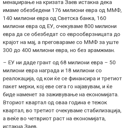
менаџирање на кризата Заев истакна дека
имаме обезбедени 176 милиони евра од ММФ,
140 милиони евра од Светска банка, 160
милиони евра од ЕУ, очекуваме 800 милиони
евра да се обезбедат со еврообврзницата до
крајот на мај, а преговараме со ММФ за уште
300 до 400 милиони евра, но без арамжман.
– ЕУ ни даде грант од 68 милиони евра – 50
милиони евра награда и 18 милиони со
реалокација, од кои ќе се финансира и третиот
пакет мерки, кој еве сега го најавувам, и ќе
биде наменет за заживување на економијата.
Вториот квартал од оваа година е тежок
квартал, во третиот очекуваме стабилизација,
а веќе во четвриот раст на економијата,
истакна Заев.