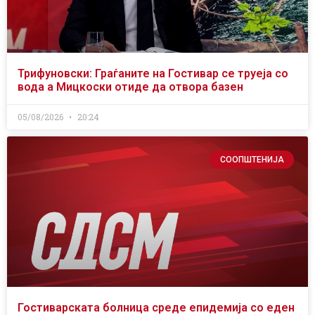
Трифуновски: Граѓаните на Гостивар се труеја со
вода а Мицкоски отиде да отвора базен
05/08/2026
20:24
СООПШТЕНИЈА
Гостиварската болница среде епидемија со еден