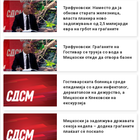
Трифуновски: Наместо да ја
обнови старата железница,
власта планира ново
задолжување од 2,5 милијарди
евра на грбот на граѓаните
Трифуновски: Граѓаните на
Гостивар се труеја со вода а
Мицкоски отиде да отвора базен
Гостиварската болница среде
епидемија со еден инфектолог,
дерматолози на дежурство, а
Мицкоски и Клековски на
екскурзија
Мицкоски ја задолжува државата
секоја недела – додека граѓаните
плаќаат сѐ поскапо