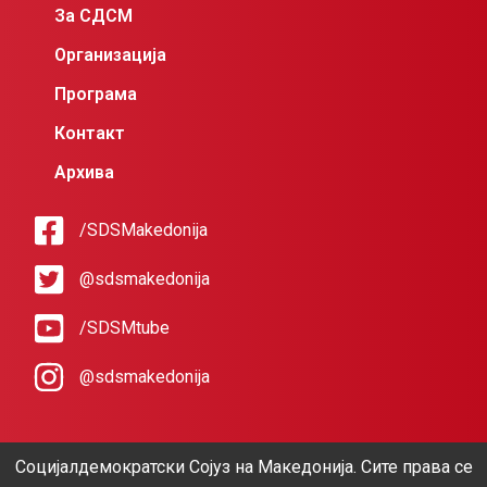
За СДСМ
Организација
Програма
Контакт
Архива
/SDSMakedonija
@sdsmakedonija
/SDSMtube
@sdsmakedonija
Социјалдемократски Сојуз на Македонија. Сите права се