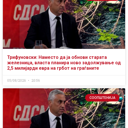
Трифуновски: Наместо да ја обнови старата
железница, власта планира ново задолжување од
2,5 милијарди евра на грбот на граѓаните
05/08/2026
20:56
СООПШТЕНИЈА