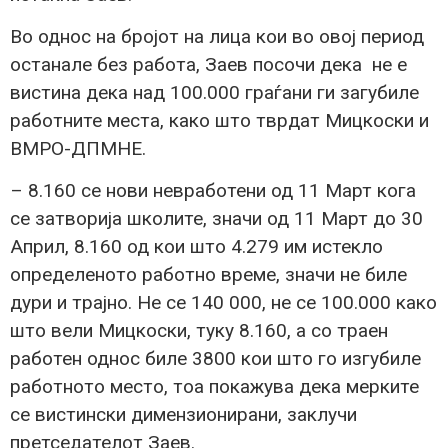
Во однос на бројот на лица кои во овој период
останале без работа, Заев посочи дека не е
вистина дека над 100.000 граѓани ги загубиле
работните места, како што тврдат Мицкоски и
ВМРО-ДПМНЕ.
– 8.160 се нови невработени од 11 Март кога
се затворија школите, значи од 11 Март до 30
Април, 8.160 од кои што 4.279 им истекло
определеното работно време, значи не биле
дури и трајно. Не се 140 000, не се 100.000 како
што вели Мицкоски, туку 8.160, а со траен
работен однос биле 3800 кои што го изгубиле
работното место, тоа покажува дека мерките
се вистински димензионирани, заклучи
претседателот Заев.