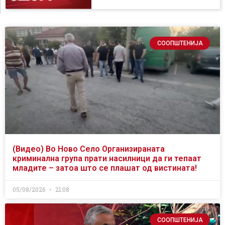
СООПШТЕНИЈА
(Видео) Во Ново Село Организираната
криминална група прати насилници да ги тепаат
младите – затоа што се плашат од вистината!
05/08/2026
21:08
СООПШТЕНИЈА