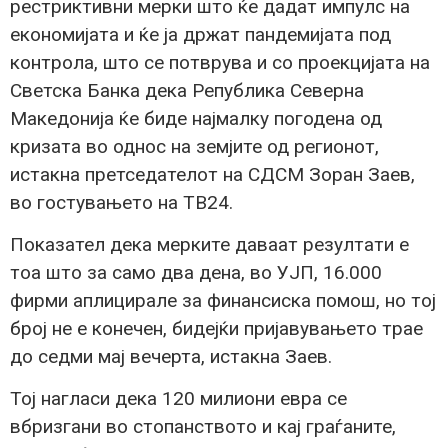
рестриктивни мерки што ќе дадат импулс на
економијата и ќе ја држат пандемијата под
контрола, што се потврува и со проекцијата на
Светска Банка дека Република Северна
Македонија ќе биде најмалку погодена од
кризата во однос на земјите од регионот,
истакна претседателот на СДСМ Зоран Заев,
во гостувањето на ТВ24.
Показател дека мерките даваат резултати е
тоа што за само два дена, во УЈП, 16.000
фирми аплицирале за финансиска помош, но тој
број не е конечен, бидејќи пријавувањето трае
до седми мај вечерта, истакна Заев.
Тој нагласи дека 120 милиони евра се
вбризгани во стопанството и кај граѓаните,