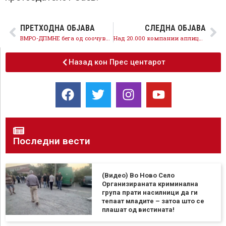
ПРЕТХОДНА ОБЈАВА
СЛЕДНА ОБЈАВА
ВМРО-ДПМНЕ бега од соочување со граѓаните, затоа што во борбата со пандемијата беше на погрешната страна
Над 20.000 компании аплицирале за финансиска поддршка, голем одзив за антикризните мерки
Назад кон Прес центарот
Последни вести
(Видео) Во Ново Село
Организираната криминална
група прати насилници да ги
тепаат младите – затоа што се
плашат од вистината!