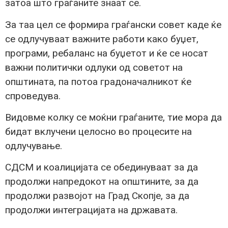
затоа што граѓаните знаат се.
За таа цел се формира граѓански совет каде ќе
се одлучуваат важните работи како буџет,
програми, ребаланс на буџетот и ќе се носат
важни политички одлуки од советот на
општината, па потоа градоначалникот ќе
спроведува.
Видовме колку се моќни граѓаните, тие мора да
бидат вклучени целосно во процесите на
одлучување.
СДСМ и коалицијата се обединуваат за да
продолжи напредокот на општините, за да
продолжи развојот на Град Скопје, за да
продолжи интеграцијата на државата.