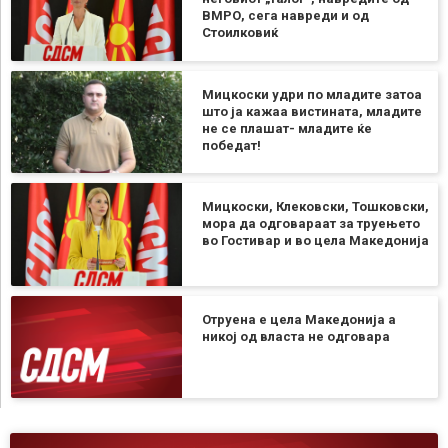
ВМРО, сега навреди и од
Стоилковиќ
Мицкоски удри по младите затоа
што ја кажаа вистината, младите
не се плашат- младите ќе
победат!
Мицкоски, Клековски, Тошковски,
мора да одговараат за труењето
во Гостивар и во цела Македонија
Отруена е цела Македонија а
никој од власта не одговара