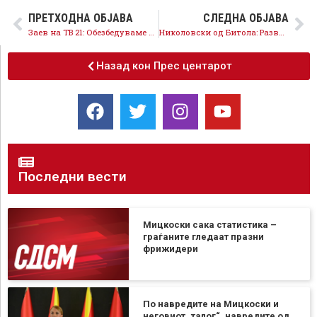
ПРЕТХОДНА ОБЈАВА
СЛЕДНА ОБЈАВА
Заев на ТВ 21: Обезбедуваме повеќе пари за општините, важно е тие да завршат за нови булевари и улици, наместо за шмизли, бикови и палми
Николовски од Битола: Развојот на општините продолжува со обединување на граѓаните и сите демократски и прогресивни групи
Назад кон Прес центарот
Последни вести
Мицкоски сака статистика –
граѓаните гледаат празни
фрижидери
По навредите на Мицкоски и
неговиот „талог“, навредите од