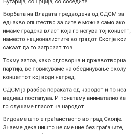
Бугарија, со Грција, со соседите.
Борбата на Владата предводена од СДСМ за
еднакво општество за сите е можна само ако
имаме градска власт која го негува тој концепт,
наместо националистите во градот Скопје кои
сакаат да го загрозат тоа.
Токму затоа, како одговорна и државотворна
партија, ве повикуваме на обединување околу
концептот кој води напред.
СДСМ ја разбра пораката од народот и по неа
веднаш постапува. И понатаму внимателно ќе
го слушаме гласот на народот.
Видовме што е граѓанството во град Скопје.
Знаеме дека ништо не сме ние без граѓаните,