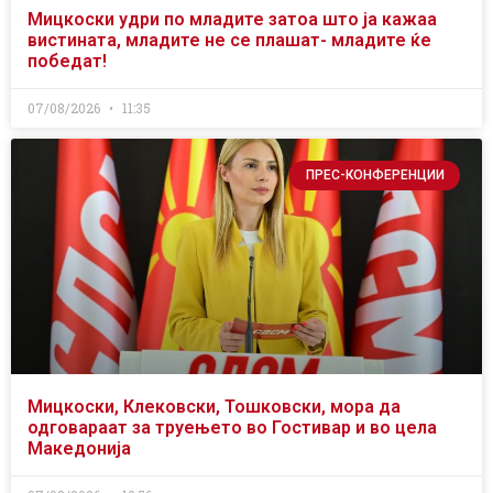
Мицкоски удри по младите затоа што ја кажаа
вистината, младите не се плашат- младите ќе
победат!
07/08/2026
11:35
ПРЕС-КОНФЕРЕНЦИИ
Мицкоски, Клековски, Тошковски, мора да
одговараат за труењето во Гостивар и во цела
Македонија