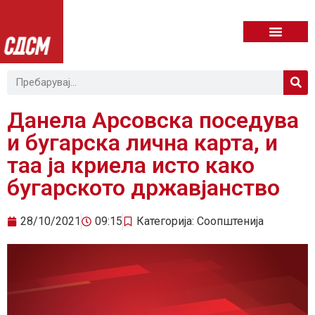
Данела Арсовска поседува
и бугарска лична карта, и
таа ја криела исто како
бугарското државјанство
28/10/2021
09:15
Категорија:
Соопштенија