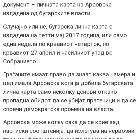
документ – личната карта на Арсовска
издадена од бугарските власти.
Случајно или не, бугарска лична карта е
издадена на петти мај 2017 година, или само
една недела по крвавиот четврток, по
крвавиот 27 април и насилниот упад во
Собранието.
Граѓаните имаат право да знаат каква намера и
цел имала Арсовска кога ја добила бугарската
лична карта само неколку денови откако
пропадна обидот да се убијат пратеници и да се
спречи демократска промена на власта.
Арсовска може колку сака да се крие зад
партиски соопштенија, да излегува на нервозни