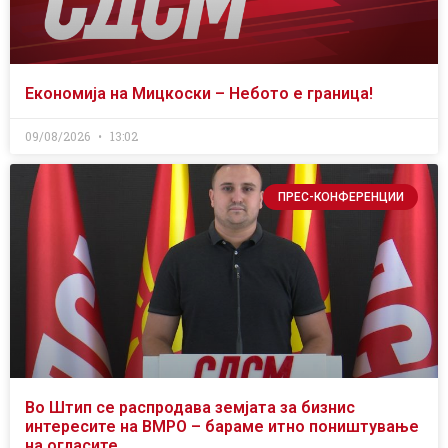
Економија на Мицкоски – Небото е граница!
09/08/2026
13:02
ПРЕС-КОНФЕРЕНЦИИ
Во Штип се распродава земјата за бизнис
интересите на ВМРО – бараме итно поништување
на огласите