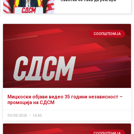
СООПШТЕНИЈА
Мицкоски објави видео 35 години независност –
промоција на СДСМ
09/08/2026
14:40
СООПШТЕНИЈА