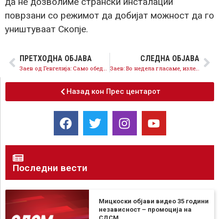
да не дозволиме странски инсталации
поврзани со режимот да добијат можност да го
уништуваат Скопје.
ПРЕТХОДНА ОБЈАВА
СЛЕДНА ОБЈАВА
Заев од Гевгелија: Само обединети околу бројот 12 ќе го спречиме режимот да се врати назад
Заев: Во недела гласаме, излезете и потврдете ја шансата за нашата земја да продолжи напред, за никогаш да не падне под режим!
Назад кон Прес центарот
Последни вести
Мицкоски објави видео 35 години
независност – промоција на
СДСМ