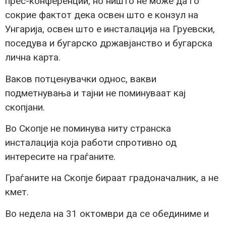
прес-конференции, но ништо не може да го
сокрие фактот дека освен што е конзул на
Унгарија, освен што е инсталација на Груевски,
поседува и бугарско државјанство и бугарска
лична карта.
Ваков потценувачки однос, вакви
подметнувања и тајни не поминуваат кај
скопјани.
Во Скопје не поминува ниту странска
инсталација која работи спротивно од
интересите на граѓаните.
Граѓаните на Скопје бираат градоначалник, а не
кмет.
Во недела на 31 октомври да се обединиме и