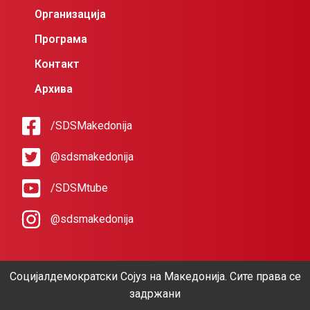
Организација
Програма
Контакт
Архива
/SDSMakedonija
@sdsmakedonija
/SDSMtube
@sdsmakedonija
Социјалдемократски Сојуз на Македонија. Сите права се
задржани