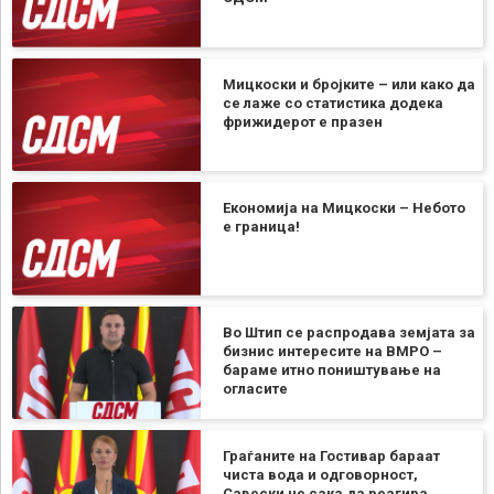
Мицкоски и бројките – или како да
се лаже со статистика додека
фрижидерот е празен
Економија на Мицкоски – Небото
е граница!
Во Штип се распродава земјата за
бизнис интересите на ВМРО –
бараме итно поништување на
огласите
Граѓаните на Гостивар бараат
чиста вода и одговорност,
Савески не сака да реагира