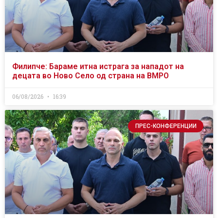
Филипче: Бараме итна истрага за нападот на
децата во Ново Село од страна на ВМРО
06/08/2026
16:39
ПРЕС-КОНФЕРЕНЦИИ