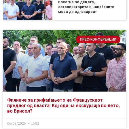
посегна по децата,
организаторите и напаѓачите
мора да одговараат
ПРЕС-КОНФЕРЕНЦИИ
Филипче за прифаќањето на Францускиот
предлог од власта: Кој оди на екскурзија во лето,
во Брисел?
06/08/2026
16:52