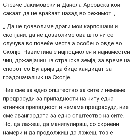
Стевче Јакимовски и Данела Арсовска кои
сакаат да не враќаат назад во режимот. ,
„ Да не дозволиме драги мои карпошани и
скопјани, да не дозволиме ова што ни се
случува во повеќе места а особено овде во
Скопје. Навистина е најподмолен и најнаместен
чин, државјанин на странска земја, за време на
спорот со Бугарија да биде кандидат за
градоначалник на Скопје.
Ние сме за едно општество за сите и немаме
предрасуди за припадности на ниту една
етничка припадност и немаме предрасуди, ние
сме авангардата за едно општество на сите.
Но, да лажеш, да манипулираш, со скриени
намери и да продолжиш да лажеш, тоа е