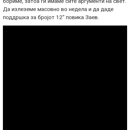
бориме, затоа ги имаме сите аргументи на свет.
Да излеземе масовно во недела и да даде
поддршка за бројот 12“ повика Заев.