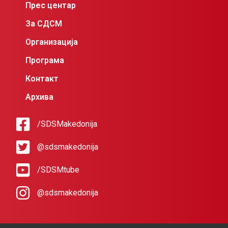
Прес центар
За СДСМ
Организација
Програма
Контакт
Архива
/SDSMakedonija
@sdsmakedonija
/SDSMtube
@sdsmakedonija