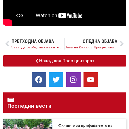
ПРЕТХОДНА ОБЈАВА
СЛЕДНА ОБЈАВА
Заев: Да се обединиме сите, да го сочуваме вистинскиот правец на Карпош и државата, да продолжиме да одиме напред
Заев на Канал 5: Прогресивните граѓани се мнозинство и тие ќе го трасираат европскиот пат во недела
Назад кон Прес центарот
Последни вести
Филипче за прифаќањето на