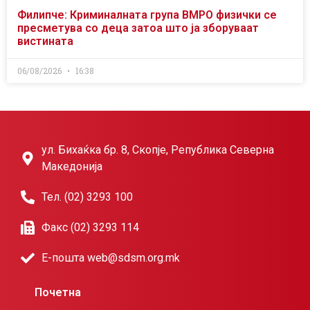
Филипче: Криминалната група ВМРО физички се
пресметува со деца затоа што ја зборуваат
вистината
06/08/2026
16:38
ул. Бихаќка бр. 8, Скопје, Република Северна
Македонија
Тел. (02) 3293 100
Факс (02) 3293 114
Е-пошта web@sdsm.org.mk
Почетна