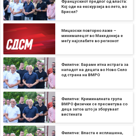
Францускиот предлог од власта:
Кој оди на екскурзија во лето, во
Брисел?
Мицкоски повторно лаже –
минималецот во Македонија е
меѓу најслабите во регионот
Филипче: Бараме итна истрага за
нападот на децата во Ново Село
од страна на ВМРО
Филипче: Криминалната група
ВМРО физички се пресметува со
деца затоа што ја зборуваат
вистината
Филипче: Власта е исплашена,