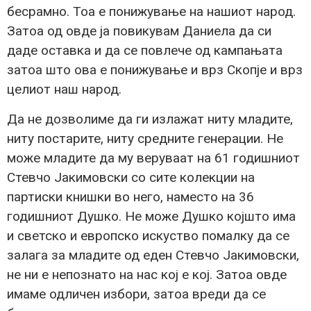
бесрамно. Тоа е понижување на нашиот народ.
Затоа од овде ја повикувам Даниела да си
даде оставка и да се повлече од кампањата
затоа што ова е понижување и врз Скопје и врз
целиот наш народ.
Да не дозволиме да ги излажат ниту младите,
ниту постарите, ниту средните генерации. Не
може младите да му веруваат на 61 годишниот
Стевчо Јакимовски со сите колекции на
партиски книшки во него, наместо на 36
годишниот Душко. Не може Душко којшто има
и светско и европско искуство помалку да се
залага за младите од еден Стевчо Јакимовски,
не ни е непознато на нас кој е кој. Затоа овде
имаме одличен избори, затоа вреди да се