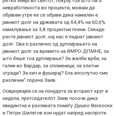
ретка земја во светот, покрај тоа што паѓа
невработеноста во проценти, можам да
објавам утре ќе се објави дека намален е
јавниот долг на државата од 64,4% на 60,6%
намалување за 3,8 процентни поени. Секаде
расте јавниот долг, кај нас е паднат јавниот
долг. Ова е различно од дуплирањето на
јавниот долг за времето на ВМРО-ДПМНЕ, за
што беше тоа дуплирање? За жалби врби, за
галии во Вардар, за споменици, за златни
огради? За кич и фушерај? Епа апсолутно сме
различни“ порача Заев.
Осврнувајќи се на понудата за вториот круг в
недела, претседателот Заев посочи дека
евидентна е разликата помеѓу Душко Вескоски
и Петре Шилегов кои нудат напред наспроти