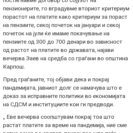
постигнавме договор со сојузот на
пензионерите, го вградувме вториот критериум
порастот на платите како критериум за пораст
на пензиите, секој почеток на јануари и секој
почеток на јули ќе имаме покачување на
пензиите од 300 до 700 денари во зависност
од растот на платите во државата, најави
вечерва Заев на средба со граѓани во општина
Карпош.
Пред граѓаните, тој објави дека и покрај
пандемијата, јавниот долг се намачува што е
доказ за исправните политики во економијата
на СДСМ и институциите кои ги предводи.
„ Еве вечерва соопштувам покрај тоа што
растат платите за време на пандемија, ние сме