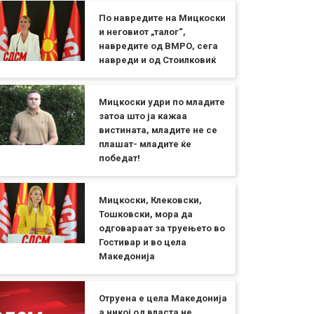
По навредите на Мицкоски
и неговиот „талог“,
навредите од ВМРО, сега
навреди и од Стоилковиќ
Мицкоски удри по младите
затоа што ја кажаа
вистината, младите не се
плашат- младите ќе
победат!
Мицкоски, Клековски,
Тошковски, мора да
одговараат за труењето во
Гостивар и во цела
Македонија
Отруена е цела Македонија
а никој од власта не