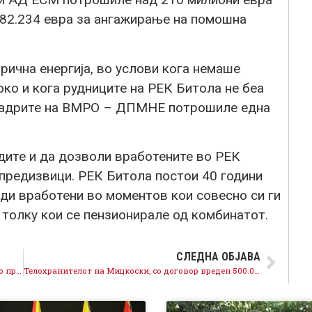
.982.234 евра за ангажирање на помошна
рична енергија, во услови кога немаше
око и кога рудниците на РЕК Битола не беа
 кадрите на ВМРО – ДПМНЕ потрошиле една
ите и да дозволи вработените во РЕК
 предизвици. РЕК Битола постои 40 години
ади вработени во моментов кои совесно си ги
 толку кои се пензионирале од комбинатот.
СЛЕДНА ОБЈАВА
Зголемено и стабилно парламентарно мнозинство предводено од СДСМ ќе стави крај на блокадите на опозицијата и ќе ги донесе важните закони
Телохранителот на Мицкоски, со договор вреден 500.000 евра е дел од скандалот со парцелите!