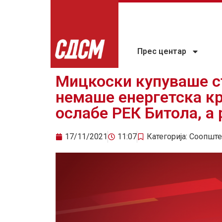
Прес центар
Мицкоски купуваше ст
немаше енергетска к
ослабе РЕК Битола, а 
17/11/2021
11:07
Категорија:
Соопште