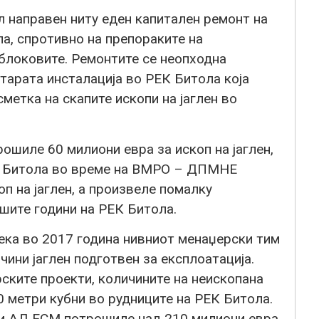
л направен ниту еден капитален ремонт на
ла, спротивно на препораките на
 блоковите. Ремонтите се неопходна
тарата инсталација во РЕК Битола која
етка на скапите ископи на јаглен во
рошиле 60 милиони евра за ископ на јаглен,
ЕК Битола во време на ВМРО – ДПМНЕ
п на јаглен, а произвеле помалку
ошите години на РЕК Битола.
ка во 2017 година нивниот менаџерски тим
ини јаглен подготвен за експлоатација.
рските проекти, количините на неископана
0 метри кубни во рудниците на РЕК Битола.
 и АД ЕСМ потрошиле над 210 милиони евра