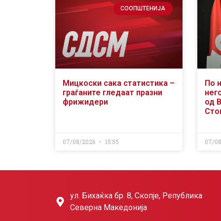
СООПШТЕНИЈА
Мицкоски сака статистика –
По 
граѓаните гледаат празни
него
фрижидери
од 
Сто
07/08/2026
15:55
07/0
ул. Бихаќка бр. 8, Скопје, Република
Северна Македонија