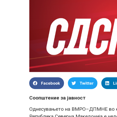
Facebook
Twitter
L
Соопштение за јавност
Однесувањето на ВМРО–ДПМНЕ во еко
Република Северна Македонија е нед