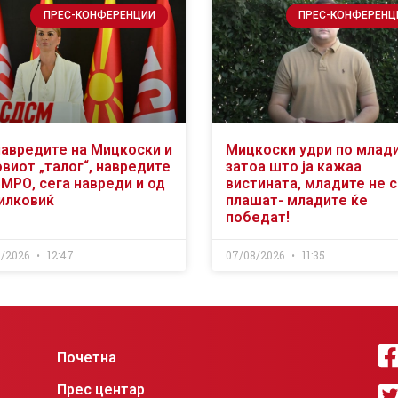
ПРЕС-КОНФЕРЕНЦИИ
ПРЕС-КОНФЕРЕНЦ
навредите на Мицкоски и
Мицкоски удри по млад
виот „талог“, навредите
затоа што ја кажаа
ВМРО, сега навреди и од
вистината, младите не 
илковиќ
плашат- младите ќе
победат!
8/2026
12:47
07/08/2026
11:35
Почетна
Прес центар