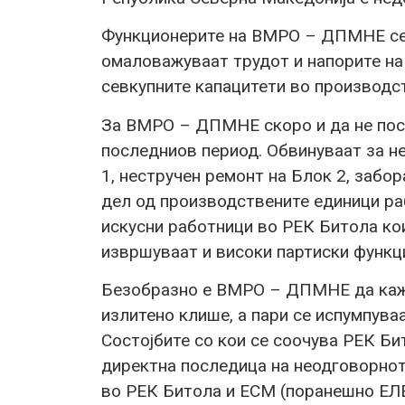
Функционерите на ВМРО – ДПМНЕ секо
омаловажуваат трудот и напорите на
севкупните капацитети во производст
За ВМРО – ДПМНЕ скоро и да не пос
последниов период. Обвинуваат за не
1, нестручен ремонт на Блок 2, забо
дел од производствените единици р
искусни работници во РЕК Битола ко
извршуваат и високи партиски функ
Безобразно е ВМРО – ДПМНЕ да кажув
излитено клише, а пари се испумпува
Состојбите со кои се соочува РЕК Бит
директна последица на неодговорно
во РЕК Битола и ЕСМ (поранешно ЕЛЕ