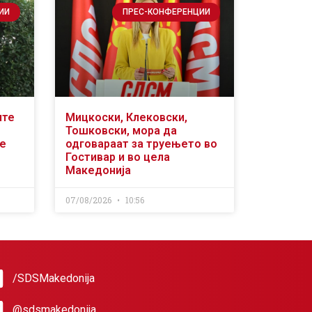
ИИ
ПРЕС-КОНФЕРЕНЦИИ
ите
Мицкоски, Клековски,
Тошковски, мора да
се
одговараат за труењето во
Гостивар и во цела
Македонија
07/08/2026
10:56
/SDSMakedonija
@sdsmakedonija