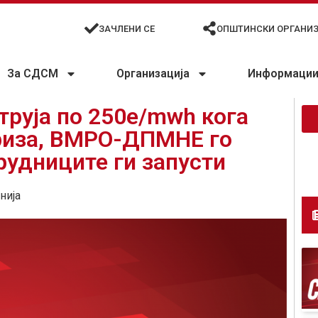
ЗАЧЛЕНИ СЕ
ОПШТИНСКИ ОРГАНИ
За СДСМ
Организација
Информации 
руја по 250e/mwh кога
риза, ВМРО-ДПМНЕ го
рудниците ги запусти
нија