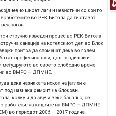
јдневно шират лаги и невистини со кои го
 вработените во РЕК Битола да ги стават
вен погон.
тои стручно изведен процес во РЕК Битола
стручна санација на котелскиот дел во Блок
равајќи притоа да споменат дека во голем
аботат професионалци, долгогодишни и
и меѓудругото во своето слободно време
ции во ВМРО – ДПМНЕ.
а дека назнаката ископ на јаглен е
ат под назнака ремонт на блокови.
ола, колку и да звучи веќе банално, се
то работење на кадрите на ВМРО – ДПМНЕ
М) во периодот 2006 – 2017 година.