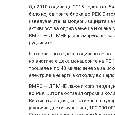
Од 2010 година до 2018 година не би
било кој од трите блока во РЕК Бито
изведувачите на модернизацијата на
активност за одржување на и онака с
ВМРО – ДПМНЕ ја занемаруваше за см
рудниците.
Ноторна лага е дека годинава се пот
но вистина е дека менаџерите на Р
трошеле и по 40 милиони евра за иско
електрична енергија отколку во најл
ВМРО – ДПМНЕ лаже и кога тврди де
во РЕК Битола оставил огромни колич
Вистината е дека, спротивно на руда
јаловина достигнуваа над 100.000.00
Сето тоа во услови кога комбинатот