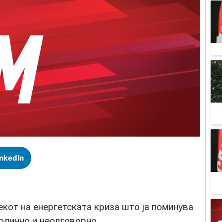
inkedIn
т на енергетската криза што ја поминува
олично и неодговорно.