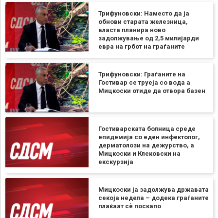
Трифуновски: Наместо да ја
обнови старата железница,
власта планира ново
задолжување од 2,5 милијарди
евра на грбот на граѓаните
Трифуновски: Граѓаните на
Гостивар се труеја со вода а
Мицкоски отиде да отвора базен
Гостиварската болница среде
епидемија со еден инфектолог,
дерматолози на дежурство, а
Мицкоски и Клековски на
екскурзија
Мицкоски ја задолжува државата
секоја недела – додека граѓаните
плаќаат сѐ поскапо