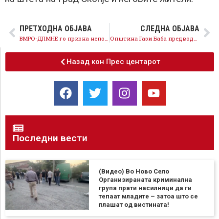
ПРЕТХОДНА ОБЈАВА
СЛЕДНА ОБЈАВА
ВМРО-ДПМНЕ го призна непотизмот во општина Гази Баба
Општина Гази Баба предводена од ВМРО-ДПМНЕ е претворена во легло на непотизам
Назад кон Прес центарот
Последни вести
(Видео) Во Ново Село
Организираната криминална
група прати насилници да ги
тепаат младите – затоа што се
плашат од вистината!