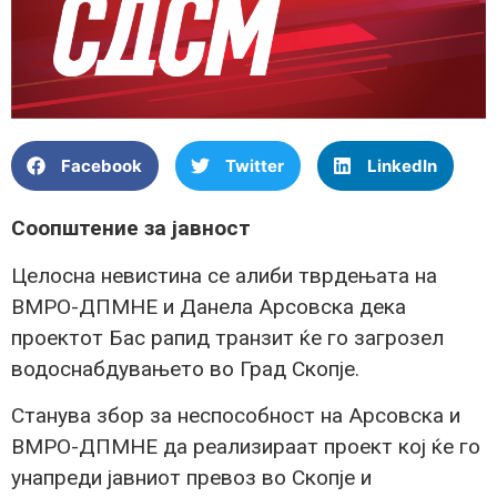
Facebook
Twitter
LinkedIn
Соопштение за јавност
Целосна невистина се алиби тврдењата на
ВМРО-ДПМНЕ и Данела Арсовска дека
проектот Бас рапид транзит ќе го загрозел
водоснабдувањето во Град Скопје.
Станува збор за неспособност на Арсовска и
ВМРО-ДПМНЕ да реализираат проект кој ќе го
унапреди јавниот превоз во Скопје и