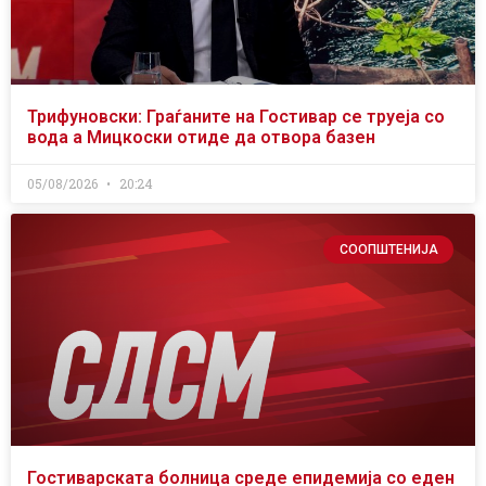
Трифуновски: Граѓаните на Гостивар се труеја со
вода а Мицкоски отиде да отвора базен
05/08/2026
20:24
СООПШТЕНИЈА
Гостиварската болница среде епидемија со еден