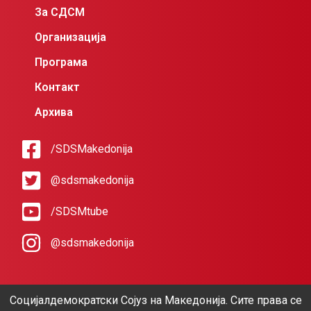
За СДСМ
Организација
Програма
Контакт
Архива
/SDSMakedonija
@sdsmakedonija
/SDSMtube
@sdsmakedonija
Социјалдемократски Сојуз на Македонија. Сите права се