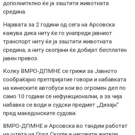
дополнително ќе ја заштити животната
средина.
Најавата за 2 години од сега на Арсовска
кажува дека ниту ќе го унапреди јавниот
транспорт ниту ќе ја заштити животната
средина, а ниту скопјани ќе добијат бесплатен
јавен превоз.
Колку ВМРО-ДПМНЕ се грижи за Јавното
сообраќајно претпријатие говори и набавката
на кинеските автобуси кои во огромен дел по
само 10 години се нефункционални, а за чија
набавка се води и судски предмет „Дизајн“
пред македонските судови.
ВМРО-ДПМНЕ и Арсовска во тандем работат
на штета на Град Скопје и неговите жители.