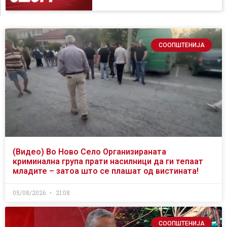
СООПШТЕНИЈА
(Видео) Во Ново Село Организираната
криминална група прати насилници да ги тепаат
младите – затоа што се плашат од вистината!
05/08/2026
21:08
СООПШТЕНИЈА