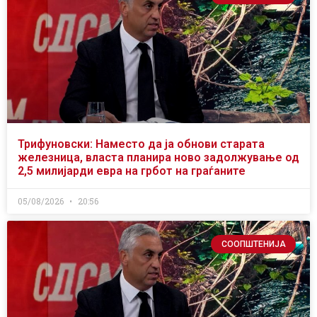
Трифуновски: Наместо да ја обнови старата
железница, власта планира ново задолжување од
2,5 милијарди евра на грбот на граѓаните
05/08/2026
20:56
СООПШТЕНИЈА