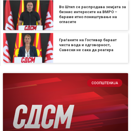
Во Штип се распродава земјата за
бизнис интересите на ВМРО –
бараме итно поништување на
огласите
Граѓаните на Гостивар бараат
чиста вода и одговорност,
Савески не сака да реагира
СООПШТЕНИЈА