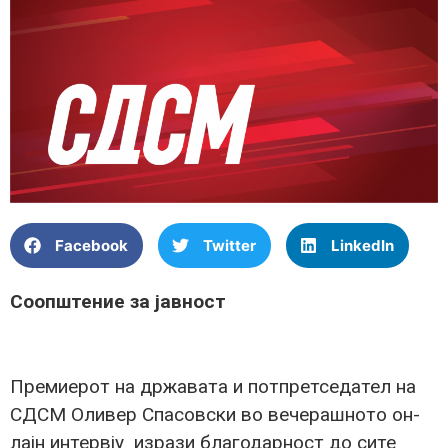
Facebook
Twitter
LinkedIn
Соопштение за јавност
Премиерот на државата и потпретседател на
СДСМ Оливер Спасовски во вечерашното он-
лајн интервју изрази благодарност до сите