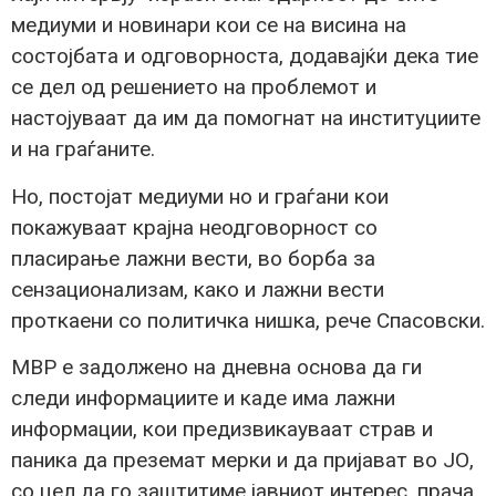
медиуми и новинари кои се на висина на
состојбата и одговорноста, додавајќи дека тие
се дел од решението на проблемот и
настојуваат да им да помогнат на институциите
и на граѓаните.
Но, постојат медиуми но и граѓани кои
покажуваат крајна неодговорност со
пласирање лажни вести, во борба за
сензационализам, како и лажни вести
проткаени со политичка нишка, рече Спасовски.
МВР е задолжено на дневна основа да ги
следи информациите и каде има лажни
информации, кои предизвикауваат страв и
паника да преземат мерки и да пријават во ЈО,
со цел да го заштитиме јавниот интерес, прача