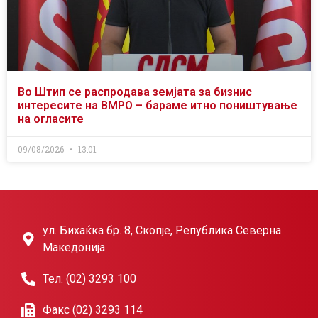
Во Штип се распродава земјата за бизнис
интересите на ВМРО – бараме итно поништување
на огласите
09/08/2026
13:01
ул. Бихаќка бр. 8, Скопје, Република Северна
Македонија
Тел. (02) 3293 100
Факс (02) 3293 114