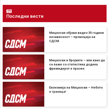
Последни вести
Мицкоски објави видео 35 години
независност – промоција на
СДСМ
Мицкоски и бројките – или како да
се лаже со статистика додека
фрижидерот е празен
Економија на Мицкоски – Небото
е граница!