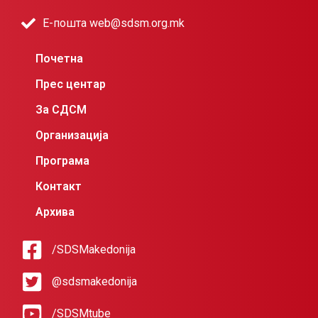
Е-пошта web@sdsm.org.mk
Почетна
Прес центар
За СДСМ
Организација
Програма
Контакт
Архива
/SDSMakedonija
@sdsmakedonija
/SDSMtube