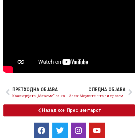
ПРЕТХОДНА ОБЈАВА
СЛЕДНА ОБЈАВА
Коалицијата „Можеме“ со квалитетни кадри и граѓанска програма носи победа на изборите и европска иднина за државата
Заев: Мерките што ги преземаме предничат пред мерките во земјите од соседството, но ја следиме ситуацијата и разгледуваме и други алатки
Назад кон Прес центарот