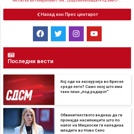
Честитка на генералниот секретар Зечевиќ за Свети Сава: Заедно да го сочуваме богатството на различните култури
Градоначалниците од ВМРО-ДПМНЕ немаат реализирано ниеден свој проект, го кочат развојот на општините
Назад кон Прес центарот
Последни вести
Кој оди на екскурзија во Брисел
среде лето? Само оној што има
таен план „под радарот“
Обвинителството веднаш да ги
пронајде насилниците што по
налог на Мицкоски ги нападнаа
младите во Ново Село