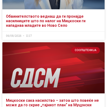
Обвинителството веднаш да ги пронајде
насилниците што по налог на Мицкоски ги
нападнаа младите во Ново Село
06/08/2026
11:17
СООПШТЕНИЈА
Мицкоски сака насилство – затоа што повеќе не
може да го скрие „тајниот план“ на Муцунски