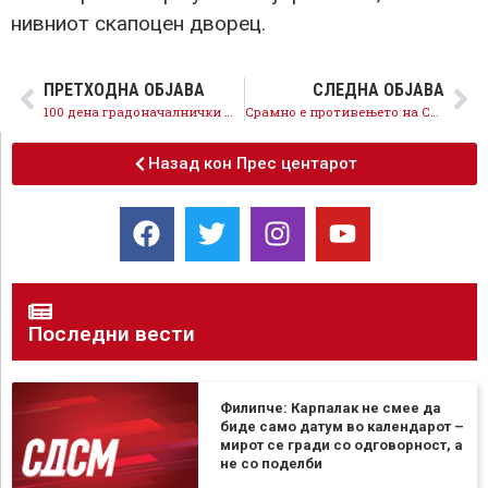
нивниот скапоцен дворец.
ПРЕТХОДНА ОБЈАВА
СЛЕДНА ОБЈАВА
100 дена градоначалнички мандат на Иван Јорданов , исполнети со неработење, нереализирани проекти и партиски реваншизам
Срамно е противењето на Славески на зголемување на минималната плата, ВМРО-ДПМНЕ е против работниците
Назад кон Прес центарот
Последни вести
Филипче: Карпалак не смее да
биде само датум во календарот –
мирот се гради со одговорност, а
не со поделби