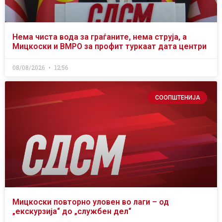
Нема чиста вода за граѓаните, нема струја, а
Мицкоски и ВМРО за профит туркаат дата центри
08/08/2026
12:56
СООПШТЕНИЈА
Мицкоски повторно уловен во лаги – од
„екскурзија“ до „службен дел“