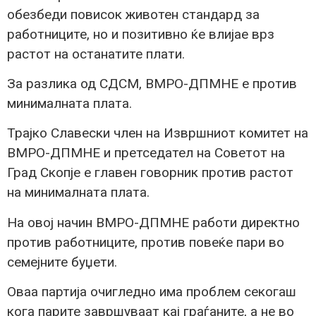
обезбеди повисок животен стандард за
работниците, но и позитивно ќе влијае врз
растот на останатите плати.
За разлика од СДСМ, ВМРО-ДПМНЕ е против
минималната плата.
Трајко Славески член на Извршниот комитет на
ВМРО-ДПМНЕ и претседател на Советот на
Град Скопје е главен говорник против растот
на минималната плата.
На овој начин ВМРО-ДПМНЕ работи директно
против работниците, против повеќе пари во
семејните буџети.
Оваа партија очигледно има проблем секогаш
кога парите завршуваат кај граѓаните, а не во