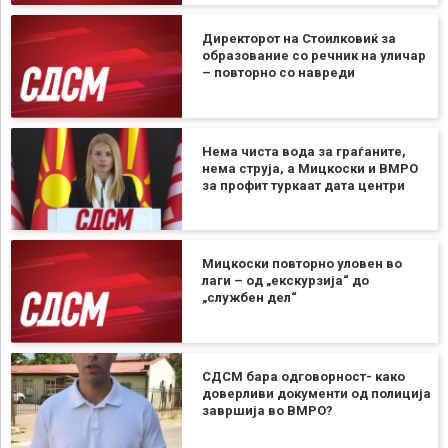
Директорот на Стоилковиќ за
образование со речник на уличар
– повторно со навреди
Нема чиста вода за граѓаните,
нема струја, а Мицкоски и ВМРО
за профит туркаат дата центри
Мицкоски повторно уловен во
лаги – од „екскурзија“ до
„службен дел“
СДСМ бара одговорност- како
доверливи документи од полиција
завршија во ВМРО?