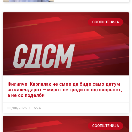
СООПШТЕНИЈА
Филипче: Карпалак не смее да биде само датум
во календарот – мирот се гради со одговорност,
а не со поделби
08/08/2026
15:24
СООПШТЕНИЈА