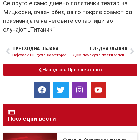
Се друго е само дневно политички театар на
Мицкоски, очаен обид да го покрие срамот од
признанијата на неговите сопартијци во
случајот „Титаник“
ПРЕТХОДНА ОБЈАВА
СЛЕДНА ОБЈАВА
Најслаби 100 дена во историјата, градоначалниците на ВМРО-ДПМНЕ ништо не работат
СДСМ покачува плати и пензии, ВМРО-ДПМНЕ блокира
Назад кон Прес центарот
Последни вести
Филипче: Карпалак не смее да