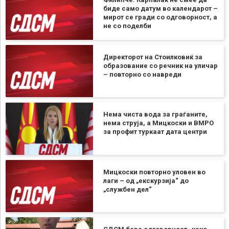
биде само датум во календарот –
мирот се гради со одговорност, а
не со поделби
Директорот на Стоилковиќ за
образование со речник на уличар
– повторно со навреди
Нема чиста вода за граѓаните,
нема струја, а Мицкоски и ВМРО
за профит туркаат дата центри
Мицкоски повторно уловен во
лаги – од „екскурзија“ до
„службен дел“