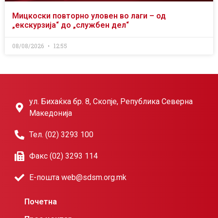
Мицкоски повторно уловен во лаги – од
„екскурзија“ до „службен дел“
08/08/2026
12:55
ул. Бихаќка бр. 8, Скопје, Република Северна
Македонија
Тел. (02) 3293 100
Факс (02) 3293 114
Е-пошта web@sdsm.org.mk
Почетна