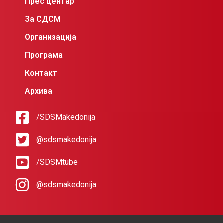
Прес центар
За СДСМ
Организација
Програма
Контакт
Архива
/SDSMakedonija
@sdsmakedonija
/SDSMtube
@sdsmakedonija