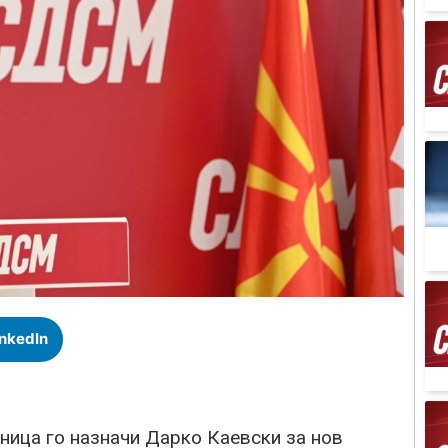
inkedIn
ица го назначи Дарко Каевски за нов