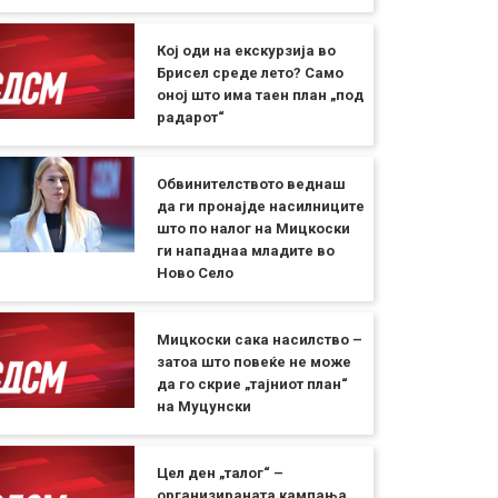
Кој оди на екскурзија во
Брисел среде лето? Само
оној што има таен план „под
радарот“
Обвинителството веднаш
да ги пронајде насилниците
што по налог на Мицкоски
ги нападнаа младите во
Ново Село
Мицкоски сака насилство –
затоа што повеќе не може
да го скрие „тајниот план“
на Муцунски
Цел ден „талог“ –
организираната кампања