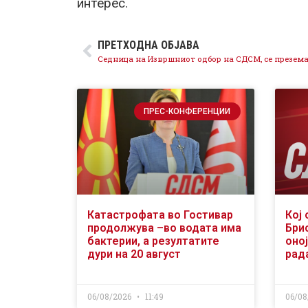
интерес.
ПРЕТХОДНА ОБЈАВА
ПРЕС-КОНФЕРЕНЦИИ
Катастрофата во Гостивар
Кој 
продолжува –во водата има
Бри
бактерии, а резултатите
оној
дури на 20 август
рад
06/08/2026
11:49
06/08