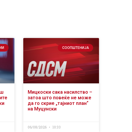
ИИ
СООПШТЕНИЈА
аш
Мицкоски сака насилство –
ите
затоа што повеќе не може
ки
да го скрие „тајниот план“
на Муцунски
06/08/2026
10:33