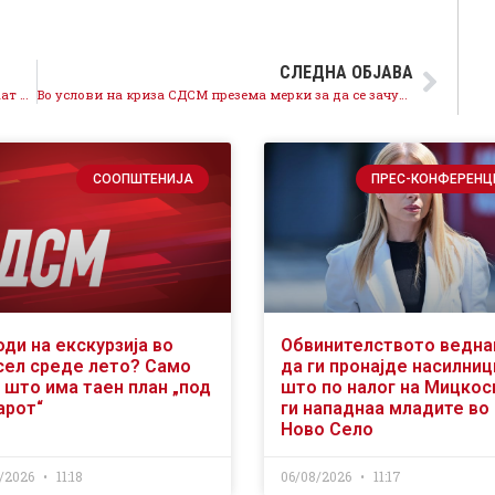
СЛЕДНА ОБЈАВА
Седница на Извршниот одбор на СДСМ, се преземаат мерки за заштита на стандардот на граѓаните
Во услови на криза СДСМ презема мерки за да се зачува стандардот на граѓаните и економијата
СООПШТЕНИЈА
ПРЕС-КОНФЕРЕНЦ
оди на екскурзија во
Обвинителството ведн
сел среде лето? Само
да ги пронајде насилниц
 што има таен план „под
што по налог на Мицкос
арот“
ги нападнаа младите во
Ново Село
/2026
11:18
06/08/2026
11:17