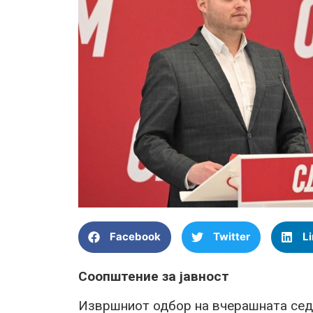
Facebook
Twitter
L
Соопштение за јавност
Извршниот одбор на вчерашната седн