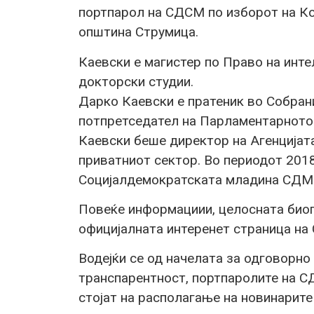
портпарол на СДСМ по изборот на К
општина Струмица.
Каевски е магистер по Право на инте
докторски студии.
Дарко Каевски е пратеник во Собран
потпретседател на Парламентарното 
Каевски беше директор на Агенцијата
приватниот сектор. Во периодот 201
Социјалдемократската младина СДМ
Повеќе информациии, целосната биог
официјалната интеренет страница на
Водејќи се од начелата за одговорно
транспарентност, портпаролите на С
стојат на располагање на новинарите