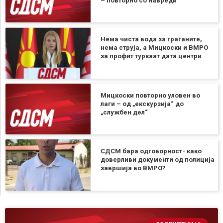
– повторно со навреди
Нема чиста вода за граѓаните,
нема струја, а Мицкоски и ВМРО
за профит туркаат дата центри
Мицкоски повторно уловен во
лаги – од „екскурзија“ до
„службен дел“
СДСМ бара одговорност- како
доверливи документи од полиција
завршија во ВМРО?