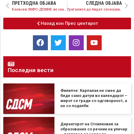
ПРЕТХОДНА ОБЈАВА
СЛЕДНА ОБЈАВА
Каевски: ВМРО-ДПМНЕ не сака да функционираат комисиите и Собранието
Граѓаните да бидат спокојни и да не веруваат во лагите на ВМРО-ДПМНЕ, има доволно пченица и стокови резерви
Назад кон Прес центарот
Последни вести
Филипче: Карпалак не смее да
биде само датум во календарот –
мирот се гради со одговорност, а
не со поделби
Директорот на Стоилковиќ за
образование со речник на уличар