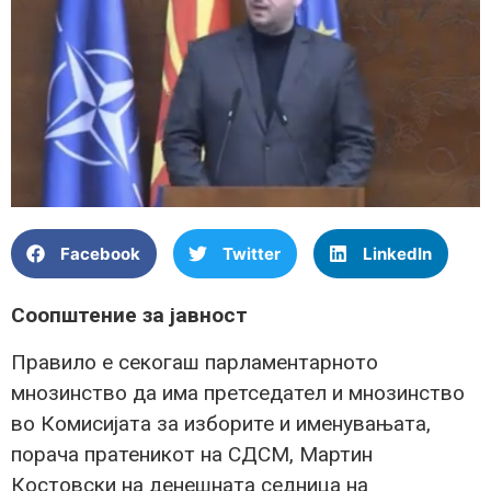
Facebook
Twitter
LinkedIn
Соопштение за јавност
Правило е секогаш парламентарното
мнозинство да има претседател и мнозинство
во Комисијата за изборите и именувањата,
порача пратеникот на СДСМ, Мартин
Костовски на денешната седница на