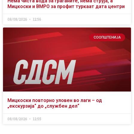
Нема чиста вода за граѓаните, нема струја, а
Мицкоски и ВМРО за профит туркаат дата центри
08/08/2026
12:56
СООПШТЕНИЈА
Мицкоски повторно уловен во лаги – од
„екскурзија“ до „службен дел“
08/08/2026
12:55