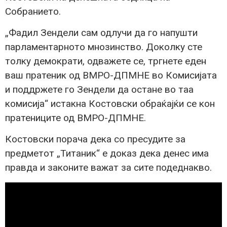
Собранието.
„Фадил Зендели сам одлучи да го напушти
парламентарното мнозинство. Доколку сте
толку демократи, одважете се, тргнете еден
ваш пратеник од ВМРО-ДПМНЕ во Комисијата
и поддржете го Зендели да остане во таа
комисија“ истакна Костовски обраќајќи се кон
пратениците од ВМРО-ДПМНЕ.
Костовски порача дека со пресудите за
предметот „Титаник“ е доказ дека денес има
правда и законите важат за сите подеднакво.