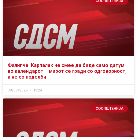
СООПШТЕНИЈА
Филипче: Карпалак не смее да биде само датум
во календарот – мирот се гради со одговорност,
а не со поделби
08/08/2026
15:24
СООПШТЕНИЈА