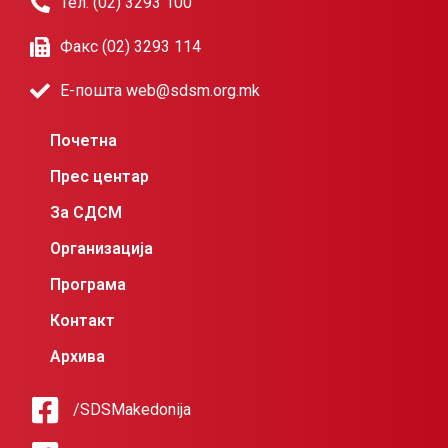
Тел. (02) 3293 100
Факс (02) 3293 114
Е-пошта web@sdsm.org.mk
Почетна
Прес центар
За СДСМ
Организација
Програма
Контакт
Архива
/SDSMakedonija