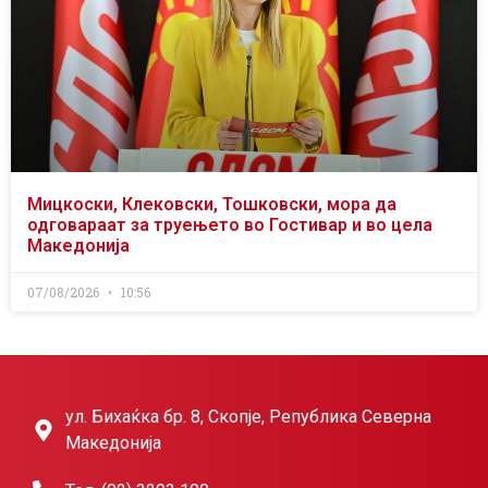
Мицкоски, Клековски, Тошковски, мора да
одговараат за труењето во Гостивар и во цела
Македонија
07/08/2026
10:56
ул. Бихаќка бр. 8, Скопје, Република Северна
Македонија