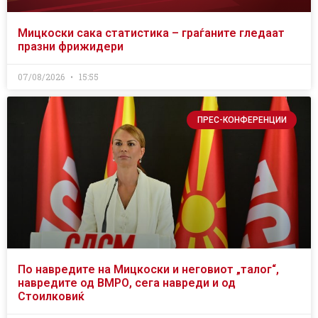
Мицкоски сака статистика – граѓаните гледаат
празни фрижидери
07/08/2026
15:55
ПРЕС-КОНФЕРЕНЦИИ
По навредите на Мицкоски и неговиот „талог“,
навредите од ВМРО, сега навреди и од
Стоилковиќ