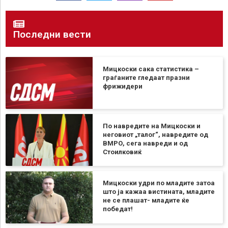
Последни вести
Мицкоски сака статистика –
граѓаните гледаат празни
фрижидери
По навредите на Мицкоски и
неговиот „талог“, навредите од
ВМРО, сега навреди и од
Стоилковиќ
Мицкоски удри по младите затоа
што ја кажаа вистината, младите
не се плашат- младите ќе
победат!