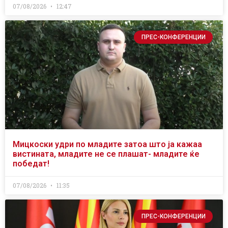
07/08/2026
12:47
ПРЕС-КОНФЕРЕНЦИИ
Мицкоски удри по младите затоа што ја кажаа
вистината, младите не се плашат- младите ќе
победат!
07/08/2026
11:35
ПРЕС-КОНФЕРЕНЦИИ