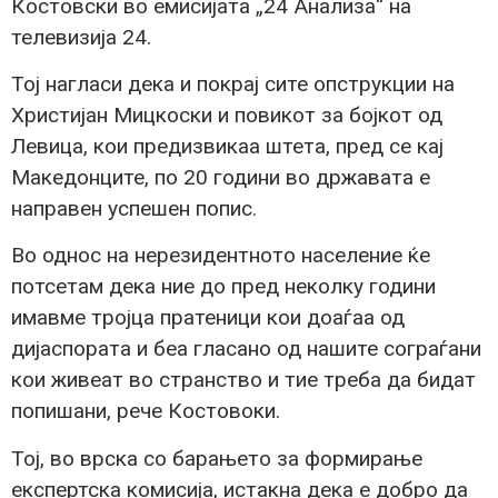
Костовски во емисијата „24 Анализа“ на
телевизија 24.
Тој нагласи дека и покрај сите опструкции на
Христијан Мицкоски и повикот за бојкот од
Левица, кои предизвикаа штета, пред се кај
Македонците, по 20 години во државата е
направен успешен попис.
Во однос на нерезидентното население ќе
потсетам дека ние до пред неколку години
имавме тројца пратеници кои доаѓаа од
дијаспората и беа гласано од нашите сограѓани
кои живеат во странство и тие треба да бидат
попишани, рече Костовоки.
Тој, во врска со барањето за формирање
експертска комисија, истакна дека е добро да