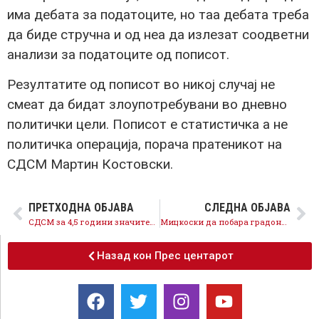
има дебата за податоците, но таа дебата треба
да биде стручна и од неа да излезат соодветни
анализи за податоците од пописот.
Резултатите од пописот во никој случај не
смеат да бидат злоупотребувани во дневно
политички цели. Пописот е статистичка а не
политичка операција, порача пратеникот на
СДСМ Мартин Костовски.
ПРЕТХОДНА ОБЈАВА
СЛЕДНА ОБЈАВА
СДСМ за 4,5 години значително го унапреди здравствениот систем со вложувања во човечкиот капитал, здравствените објекти и опрема
Мицкоски да побара градоначалниците од ВМРО-ДПМНЕ да не трошат милиони евра за партиски вработувања
Назад кон Прес центарот