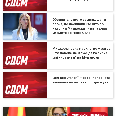
Обвинителството веднаш да ги
пронајде насилниците што по
налог на Мицкоски ги нападнаа
младите во Ново Село
Мицкоски сака насилство – затоа
што повеќе не може да го скрие
„тајниот план“ на Муцунски
Цел ден „талог“ – организираната
кампања на омраза продолжува
ПРЕС-КОНФЕРЕНЦИИ