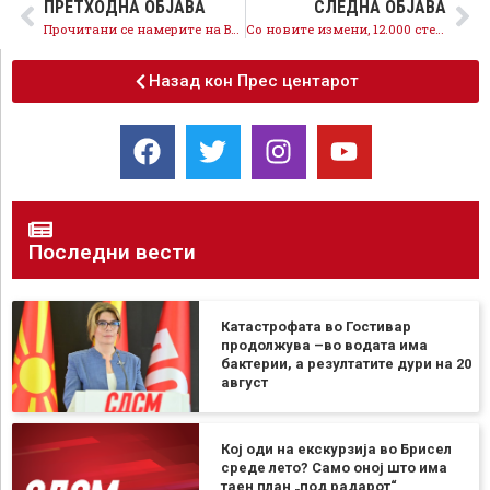
ПРЕТХОДНА ОБЈАВА
СЛЕДНА ОБЈАВА
Прочитани се намерите на ВМРО-ДПМНЕ, со злоупотреби на техничките функции и ширење лажни вести го бранат криминалот
Со новите измени, 12.000 стечајни работници ќе добиваат месечен надоместок над 8.000 денари
Назад кон Прес центарот
Последни вести
Катастрофата во Гостивар
продолжува –во водата има
бактерии, а резултатите дури на 20
август
Кој оди на екскурзија во Брисел
среде лето? Само оној што има
таен план „под радарот“