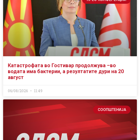
Катастрофата во Гостивар продолжува –во
водата има бактерии, а резултатите дури на 20
август
06/08/2026
11:49
СООПШТЕНИЈА