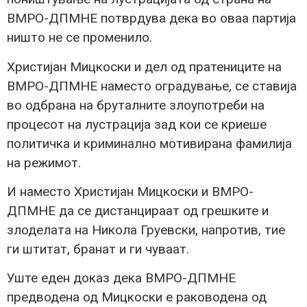
ВМРО-ДПМНЕ потврдува дека во оваа партија
ништо не се променило.
Христијан Мицкоски и дел од пратениците на
ВМРО-ДПМНЕ наместо оградување, се ставија
во одбрана на бруталните злоупотреби на
процесот на лустрација зад кои се криеше
политичка и криминално мотивирана фамилија
на режимот.
И наместо Христијан Мицкоски и ВМРО-
ДПМНЕ да се дистанцираат од грешките и
злоделата на Никола Груевски, напротив, тие
ги штитат, бранат и ги чуваат.
Уште еден доказ дека ВМРО-ДПМНЕ
предводена од Мицкоски е раководена од