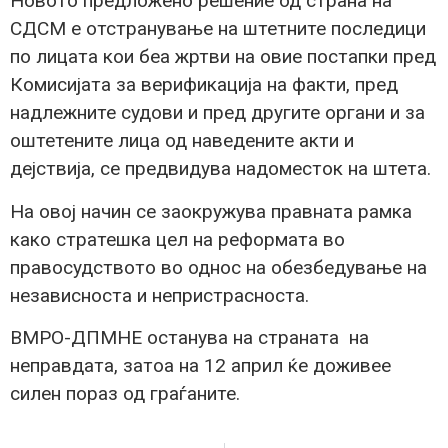
Новото предложено решение од страна на
СДСМ е отстранување на штетните последици
по лицата кои беа жртви на овие постапки пред
Комисијата за верификација на факти, пред
надлежните судови и пред другите органи и за
оштетените лица од наведените акти и
дејствија, се предвидува надоместок на штета.
На овој начин се заокружува правната рамка
како стратешка цел на реформата во
правосудството во однос на обезбедување на
независноста и непристрасноста.
ВМРО-ДПМНЕ останува на страната на
неправдата, затоа на 12 април ќе доживее
силен пораз од граѓаните.