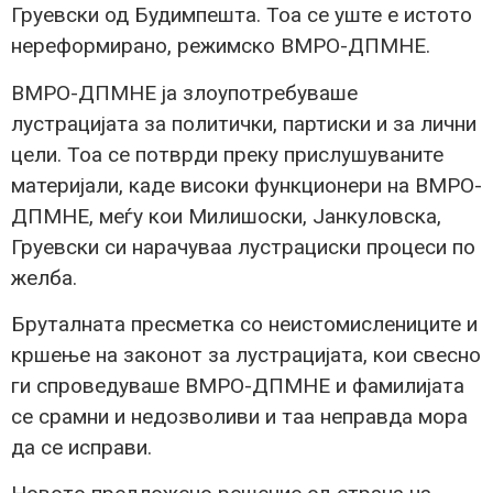
Груевски од Будимпешта. Тоа се уште е истото
нереформирано, режимско ВМРО-ДПМНЕ.
ВМРО-ДПМНЕ ја злоупотребуваше
лустрацијата за политички, партиски и за лични
цели. Тоа се потврди преку прислушуваните
материјали, каде високи функционери на ВМРО-
ДПМНЕ, меѓу кои Милишоски, Јанкуловска,
Груевски си нарачуваа лустрациски процеси по
желба.
Бруталната пресметка со неистомислениците и
кршење на законот за лустрацијата, кои свесно
ги спроведуваше ВМРО-ДПМНЕ и фамилијата
се срамни и недозволиви и таа неправда мора
да се исправи.