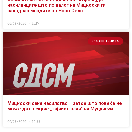
насилниците што по налог на Мицкоски ги
нападнаа младите во Ново Село
06/08/2026
11:17
СООПШТЕНИЈА
Мицкоски сака насилство – затоа што повеќе не
може да го скрие „тајниот план“ на Муцунски
06/08/2026
10:33