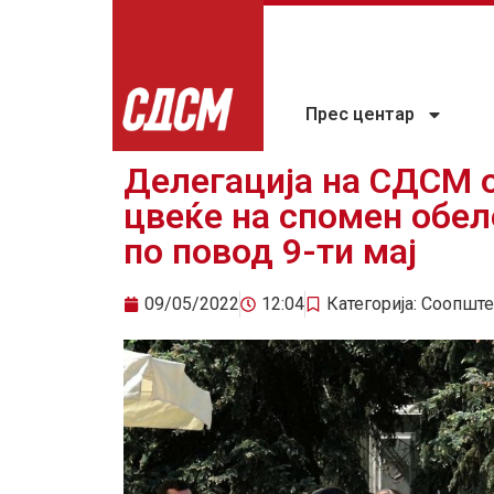
Прес центар
Делегација на СДСМ 
цвеќе на спомен обел
по повод 9-ти мај
09/05/2022
12:04
Категорија:
Соопште