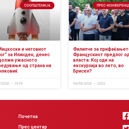
СООПШТЕНИЈА
ПРЕС-КОНФЕРЕНЦ
Мицкоски и неговиот
Филипче за прифаќањет
ог“ за Илинден, денес
Францускиот предлог о
должи ужасното
власта: Кој оди на
редување од страна на
екскурзија во лето, во
илковиќ
Брисел?
/2026
19:39
06/08/2026
16:52
Почетна
Прес центар