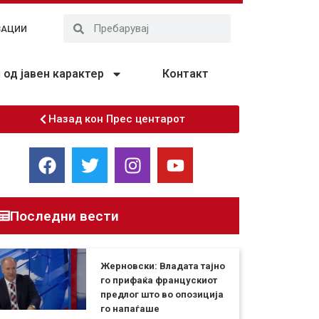
ЗАЦИИ
од јавен карактер
Контакт
Назад кон Прес центарот
Последни вести
Жерновски: Владата тајно
го прифаќа францускиот
предлог што во опозиција
го напаѓаше