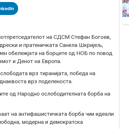
inkedIn
потпретседателот на СДСМ Стефан Богоев,
дрески и пратеничката Санела Шкријељ,
мен обележјата на борците од НОБ по повод
змот и Денот на Европа.
слободата врз тиранијата, победа на
еднаквоста врз поделеноста.
ите од Народно ослободителната борба на
аат на антифашистичката борба чии идеали
лободна, модерна и демократска