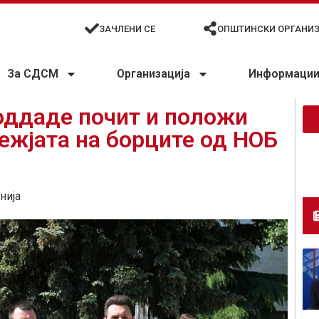
ЗАЧЛЕНИ СЕ
ОПШТИНСКИ ОРГАНИ
За СДСМ
Организација
Информации 
оддаде почит и положи
ежјата на борците од НОБ
нија