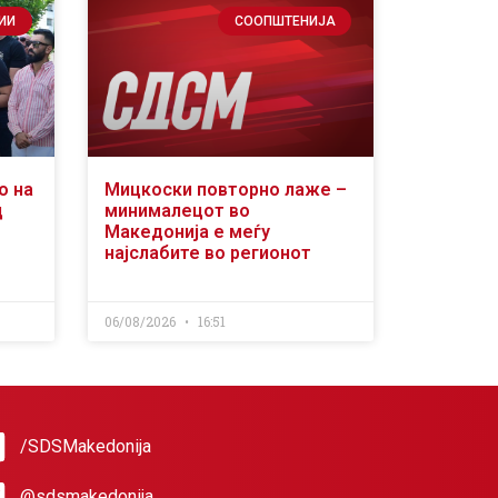
ИИ
СООПШТЕНИЈА
о на
Мицкоски повторно лаже –
д
минималецот во
Македонија е меѓу
најслабите во регионот
06/08/2026
16:51
/SDSMakedonija
@sdsmakedonija