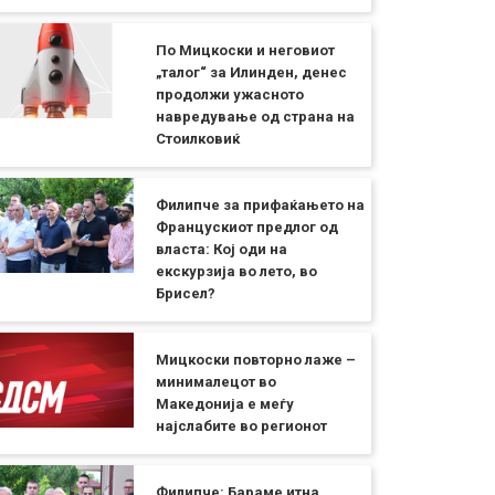
По Мицкоски и неговиот
„талог“ за Илинден, денес
продолжи ужасното
навредување од страна на
Стоилковиќ
Филипче за прифаќањето на
Францускиот предлог од
власта: Кој оди на
екскурзија во лето, во
Брисел?
Мицкоски повторно лаже –
минималецот во
Македонија е меѓу
најслабите во регионот
Филипче: Бараме итна