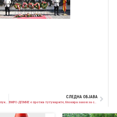
СЛЕДНА ОБЈАВА
ВМРО-ДПМНЕ да ги врати парите кај граѓаните од луксузите во Белиот дворец како 20.000 евра за теписони или лустери
ВМРО-ДПМНЕ е против тутунарите, блокира закон за субвенциите, СДСМ ќе се спротивстави